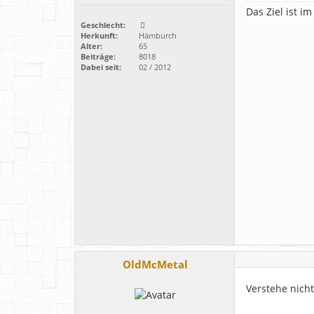
Das Ziel ist i
Geschlecht:
Herkunft:
Hämburch
Alter:
65
Beiträge:
8018
Dabei seit:
02 / 2012
OldMcMetal
Verstehe nich