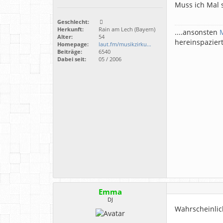
Muss ich Mal 
Geschlecht:
Herkunft:
Rain am Lech (Bayern)
....ansonsten
Alter:
54
hereinspazier
Homepage:
laut.fm/musikzirku…
Beiträge:
6540
Dabei seit:
05 / 2006
Emma
DJ
Wahrscheinlic