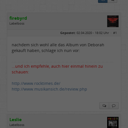
firebyrd
Labelboss
Geschlecht:
keine Angabe
Gepostet:
02.04.2020 - 18:02 Uhr ·
#1
Herkunft:
Hausgeburt (Ausgeburt?)
Beiträge:
48857
Dabei seit:
05 / 2006
nachdem sich wohl alle das Album von Deborah
gekauft haben, schlage ich nun vor:
...und ich empfehle, auch hier einmal hinein zu
schauen:
http://www.rocktimes.de/
http://www.musikansich.de/review.php
Leslie
Labelboss