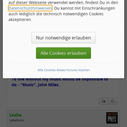
auf dieser Webseite verwendet werden, findest Du in den
Datenschutzhinweisen
. Du kannst mit Einschränkungen
ok - ein Countryrocker USA - Standard Frage : Umfeld
auch lediglich die technisch notwendigen Cookies
Byrds/Emmylou ??
akzeptieren.
in welchem 00er oder 10er Jahr sind wir denn??
Nur notwendige erlauben
Aber sowas von Umfeld Byrds
eine sehr junge
Alle Cookies erlauben
Scheibe, 2017, für weitere Hinweise fehlt mir die
Time.
Alle Cookies dieses Forums löschen
To live without my music would be impossible to
do - "Music", John Miles.
Leslie
Labelboss
Geschlecht:
keine Angabe