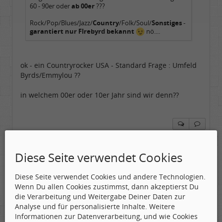
60 - 90er oder
ab 00er
???
Rock/Pop/Blues/Jazz/
Country
/Folk/Soul/
Sonstiges
-
garantiert nur FIrebyrd bekannt
nö....
ok - ein Countryrocker USA - Standard Frage : Umfeld
Byrds/Emmylou ??
in welchem 00er oder 10er Jahr sind wir denn??
Stattmeister
Diese Seite verwendet Cookies
Produzent
Geschlecht:
Gepostet:
04.04.2020 - 11:34 Uhr ·
#5
Herkunft:
Meinerzhagen
Diese Seite verwendet Cookies und andere Technologien.
Beiträge:
14322
Wenn Du allen Cookies zustimmst, dann akzeptierst Du
Dabei seit:
08 / 2009
die Verarbeitung und Weitergabe Deiner Daten zur
Analyse und für personalisierte Inhalte. Weitere
Zitat geschrieben von Leslie"]
Informationen zur Datenverarbeitung, und wie Cookies
[quote="firebyrd