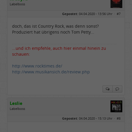
Labelboss
Geschlecht:
keine Angabe
Gepostet:
04.04.2020 - 13:56 Uhr ·
#7
Herkunft:
Hausgeburt (Ausgeburt?)
Beiträge:
48857
Dabei seit:
05 / 2006
doch, das ist Country Rock, was denn sonst?
Produziert hat übrigens noch Tom Petty...
...und ich empfehle, auch hier einmal hinein zu
schauen:
http://www.rocktimes.de/
http://www.musikansich.de/review.php
Leslie
Labelboss
Geschlecht:
keine Angabe
Gepostet:
04.04.2020 - 15:13 Uhr ·
#8
Herkunft:
in der Mitte zwischen Kölnarena und Festhalle Ffm
Beiträge:
48739
Dabei seit:
07 / 2008