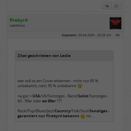
firebyrd
Labelboss
Geschlecht:
keine Angabe
Gepostet:
03.04.2020 - 23:29 Uhr ·
#3
Herkunft:
Hausgeburt (Ausgeburt?)
Beiträge:
48857
Dabei seit:
05 / 2006
Zitat geschrieben von Leslie
wer soll so ein Cover erkennen - nicht nur 85 %
unbekannt, nein, 95 % unbekannt
na gut =
USA
/UK/Sonstiges - Band/
Solist
/Sonstiges -
60 - 90er oder
ab 00er
???
Rock/Pop/Blues/Jazz/
Country
/Folk/Soul/
Sonstiges
-
garantiert nur FIrebyrd bekannt
nö....