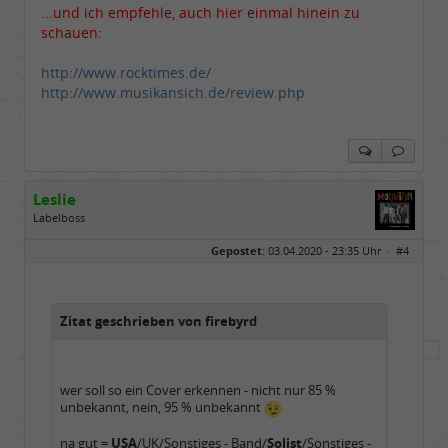
...und ich empfehle, auch hier einmal hinein zu
schauen:
http://www.rocktimes.de/
http://www.musikansich.de/review.php
Leslie
Labelboss
Geschlecht:
keine Angabe
Gepostet:
03.04.2020 - 23:35 Uhr ·
#4
Herkunft:
in der Mitte zwischen Kölnarena und Festhalle Ffm
Beiträge:
48739
Dabei seit:
07 / 2008
Zitat geschrieben von firebyrd
wer soll so ein Cover erkennen - nicht nur 85 %
unbekannt, nein, 95 % unbekannt
na gut =
USA
/UK/Sonstiges - Band/
Solist
/Sonstiges -