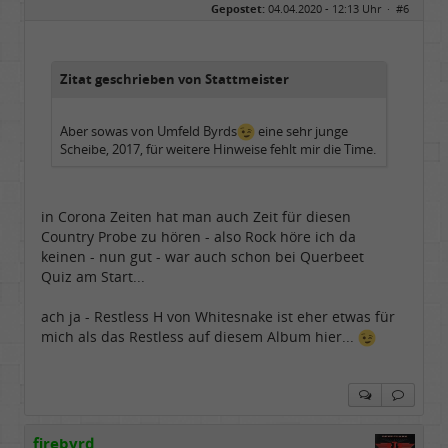
Gepostet:
04.04.2020 - 12:13 Uhr ·
#6
Herkunft:
in der Mitte zwischen Kölnarena und Festhalle Ffm
Beiträge:
48739
Dabei seit:
07 / 2008
Zitat geschrieben von Stattmeister
Aber sowas von Umfeld Byrds
eine sehr junge
Scheibe, 2017, für weitere Hinweise fehlt mir die Time.
in Corona Zeiten hat man auch Zeit für diesen
Country Probe zu hören - also Rock höre ich da
keinen - nun gut - war auch schon bei Querbeet
Quiz am Start...
ach ja - Restless H von Whitesnake ist eher etwas für
mich als das Restless auf diesem Album hier...
firebyrd