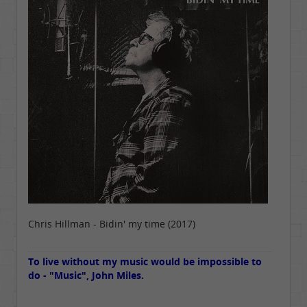
Chris Hillman - Bidin' my time (2017)
To live without my music would be impossible to
do - "Music", John Miles.