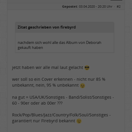
Geschlecht:
keine Angabe
Gepostet:
03.04.2020 - 20:20 Uhr ·
#2
Herkunft:
in der Mitte zwischen Kölnarena und Festhalle Ffm
Beiträge:
48739
Dabei seit:
07 / 2008
Zitat geschrieben von firebyrd
nachdem sich wohl alle das Album von Deborah
gekauft haben
jetzt haben wir alle mal laut gelacht
wer soll so ein Cover erkennen - nicht nur 85 %
unbekannt, nein, 95 % unbekannt
na gut = USA/UK/Sonstiges - Band/Solist/Sonstiges -
60 - 90er oder ab 00er ???
Rock/Pop/Blues/Jazz/Country/Folk/Soul/Sonstiges -
garantiert nur FIrebyrd bekannt