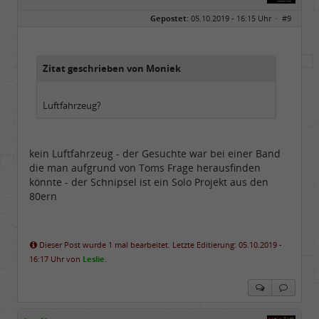
Geschlecht:
keine Angabe
Gepostet:
05.10.2019 - 16:15 Uhr ·
#9
Herkunft:
in der Mitte zwischen Kölnarena und Festhalle Ffm
Beiträge:
48731
Dabei seit:
07 / 2008
Zitat geschrieben von Moniek
Luftfahrzeug?
kein Luftfahrzeug - der Gesuchte war bei einer Band
die man aufgrund von Toms Frage herausfinden
könnte - der Schnipsel ist ein Solo Projekt aus den
80ern
Dieser Post wurde 1 mal bearbeitet. Letzte Editierung: 05.10.2019 -
16:17 Uhr von
Leslie
.