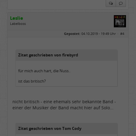
Leslie
Labelboss
Geschlecht:
keine Angabe
Gepostet:
04.10.2019 - 19:49 Uhr ·
#4
Herkunft:
in der Mitte zwischen Kölnarena und Festhalle Ffm
Beiträge:
48731
Dabei seit:
07 / 2008
Zitat geschrieben von firebyrd
für mich auch hart, die Nuss..
ist das britisch?
nicht britisch - eine ehemals sehr bekannte Band -
einer der Musiker der Band macht hier auf Solo...
Zitat geschrieben von Tom Cody