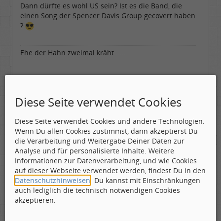
Dann dürfte es wohl US sein? Ist es die Band, die
einen Song der Spencer Davis Group gecovert haben
?
Ehe der Hahn zweimal kräht......
Diese Seite verwendet Cookies
Leslie
Labelboss
Diese Seite verwendet Cookies und andere Technologien.
Geschlecht:
keine Angabe
Wenn Du allen Cookies zustimmst, dann akzeptierst Du
Gepostet:
04.10.2019 - 23:22 Uhr ·
#6
Herkunft:
in der Mitte zwischen Kölnarena und Festhalle Ffm
Beiträge:
48731
die Verarbeitung und Weitergabe Deiner Daten zur
Dabei seit:
07 / 2008
Analyse und für personalisierte Inhalte. Weitere
Informationen zur Datenverarbeitung, und wie Cookies
Zitat geschrieben von Tom Cody
auf dieser Webseite verwendet werden, findest Du in den
Datenschutzhinweisen
. Du kannst mit Einschränkungen
auch lediglich die technisch notwendigen Cookies
akzeptieren.
Zitat geschrieben von Leslie