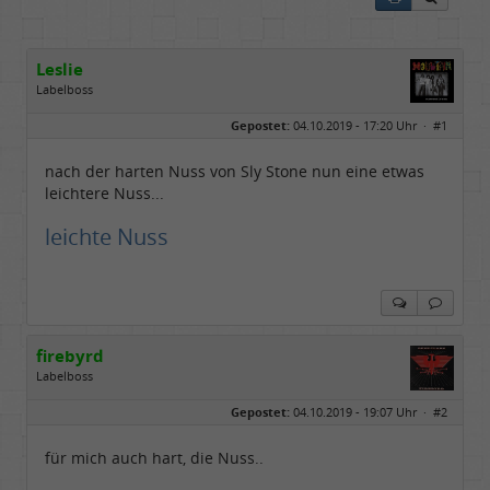
Leslie
Labelboss
Geschlecht:
keine Angabe
Gepostet:
04.10.2019 - 17:20 Uhr ·
#1
Herkunft:
in der Mitte zwischen Kölnarena und Festhalle Ffm
Beiträge:
48731
Dabei seit:
07 / 2008
nach der harten Nuss von Sly Stone nun eine etwas
leichtere Nuss...
leichte Nuss
firebyrd
Labelboss
Geschlecht:
keine Angabe
Gepostet:
04.10.2019 - 19:07 Uhr ·
#2
Herkunft:
Hausgeburt (Ausgeburt?)
Beiträge:
48846
Dabei seit:
05 / 2006
für mich auch hart, die Nuss..