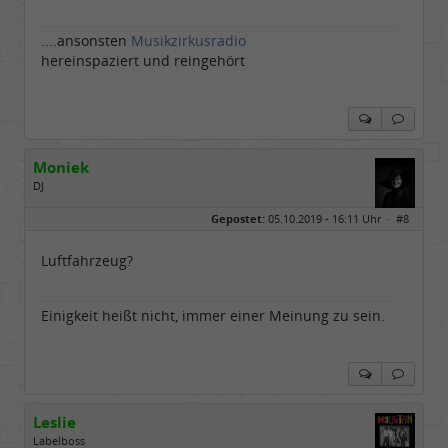
....ansonsten
Musikzirkusradio
hereinspaziert und reingehört
Moniek
DJ
Geschlecht:
Gepostet:
05.10.2019 - 16:11 Uhr ·
#8
Herkunft:
Hannover 30419
Alter:
76
Beiträge:
3344
Luftfahrzeug?
Dabei seit:
07 / 2008
Einigkeit heißt nicht, immer einer Meinung zu sein.
Leslie
Labelboss