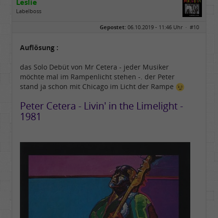
Leslie
Labelboss
Geschlecht:
keine Angabe
Gepostet:
06.10.2019 - 11:46 Uhr ·
#10
Herkunft:
in der Mitte zwischen Kölnarena und Festhalle Ffm
Beiträge:
48731
Dabei seit:
07 / 2008
Auflösung :
das Solo Debüt von Mr Cetera - jeder Musiker
möchte mal im Rampenlicht stehen -. der Peter
stand ja schon mit Chicago im Licht der Rampe
Peter Cetera - Livin' in the Limelight -
1981