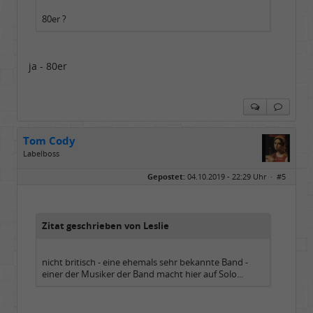
80er ?
ja - 80er
Tom Cody
Labelboss
Geschlecht:
Gepostet:
04.10.2019 - 22:29 Uhr ·
#5
Herkunft:
Dortmund
Alter:
70
Beiträge:
53877
Dabei seit:
11 / 2006
Zitat geschrieben von Leslie
nicht britisch - eine ehemals sehr bekannte Band -
einer der Musiker der Band macht hier auf Solo...