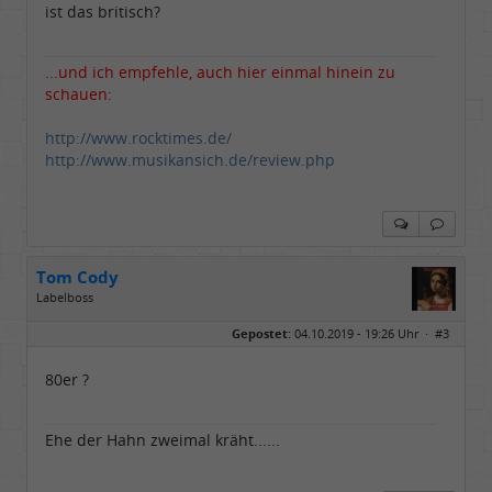
ist das britisch?
...und ich empfehle, auch hier einmal hinein zu
schauen:
http://www.rocktimes.de/
http://www.musikansich.de/review.php
Tom Cody
Labelboss
Geschlecht:
Gepostet:
04.10.2019 - 19:26 Uhr ·
#3
Herkunft:
Dortmund
Alter:
70
Beiträge:
53877
80er ?
Dabei seit:
11 / 2006
Ehe der Hahn zweimal kräht......