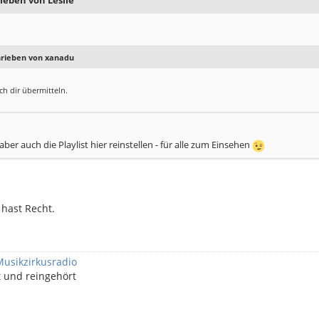
ieben von Leslie
hrieben von xanadu
ich dir übermitteln.
ber auch die Playlist hier reinstellen - für alle zum Einsehen
 hast Recht.
Musikzirkusradio
t und reingehört