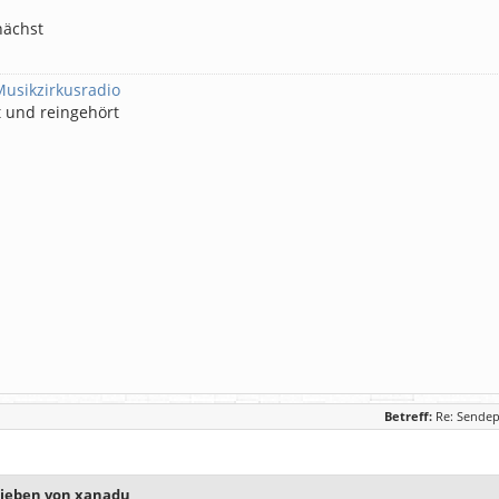
nächst
Musikzirkusradio
t und reingehört
Betreff:
Re: Sendep
rieben von xanadu