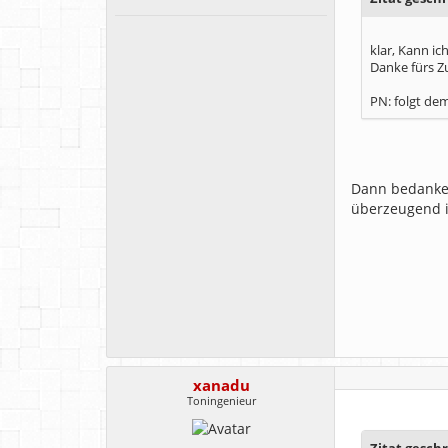
klar, Kann ic
Danke fürs 
PN: folgt de
Dann bedanke 
überzeugend i
xanadu
Toningenieur