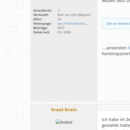
Aktuell läuft D
Geschlecht:
Herkunft:
Rain am Lech (Bayern)
Alter:
54
Der an diesem B
Homepage:
laut.fm/musikzirku…
Beiträge:
6537
Dabei seit:
05 / 2006
....ansonsten
hereinspazier
kraut-brain
Ich habe im Z
gestaltet hatt