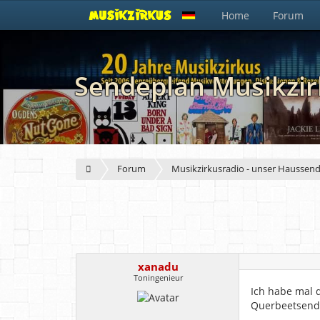
Home
Forum
Sendeplan Musikzir
Forum
Musikzirkusradio - unser Haussen
xanadu
Toningenieur
Ich habe mal d
Querbeetsend