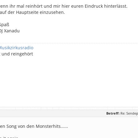
enn ihr mal reinhört und mir hier euren Eindruck hinterlässt.
 auf der Hauptseite einzusehen.
 Spaß
DJ Xanadu
Musikzirkusradio
t und reingehört
Betreff:
Re: Sendep
ten Song von den Monsterhits......