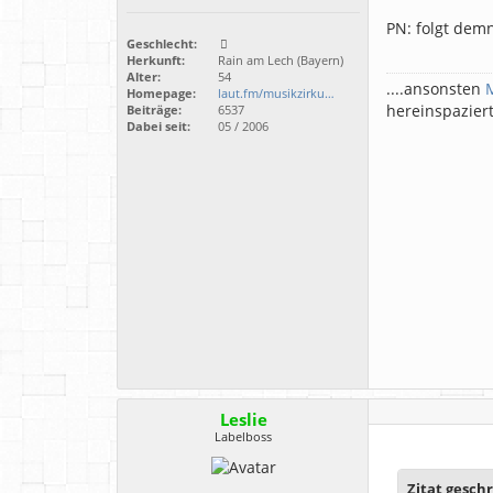
PN: folgt dem
Geschlecht:
Herkunft:
Rain am Lech (Bayern)
Alter:
54
....ansonsten
Homepage:
laut.fm/musikzirku…
hereinspazier
Beiträge:
6537
Dabei seit:
05 / 2006
Leslie
Labelboss
Zitat gesch