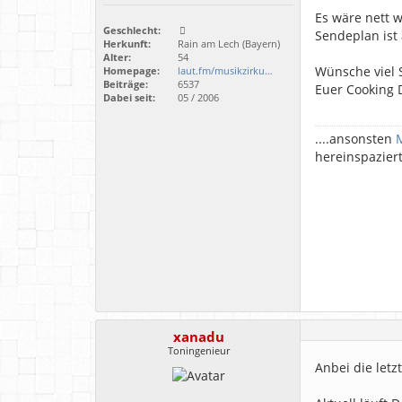
Es wäre nett w
Geschlecht:
Sendeplan ist
Herkunft:
Rain am Lech (Bayern)
Alter:
54
Wünsche viel
Homepage:
laut.fm/musikzirku…
Beiträge:
6537
Euer Cooking 
Dabei seit:
05 / 2006
....ansonsten
hereinspazier
xanadu
Toningenieur
Anbei die letz