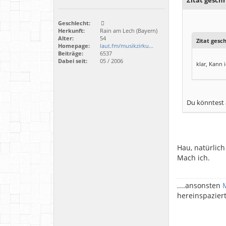
Zitat geschr
Geschlecht:
Herkunft:
Rain am Lech (Bayern)
Alter:
54
Zitat gesc
Homepage:
laut.fm/musikzirku…
Beiträge:
6537
Dabei seit:
05 / 2006
klar, Kann 
Du könntest a
Hau, natürlich
Mach ich.
....ansonsten
hereinspazier