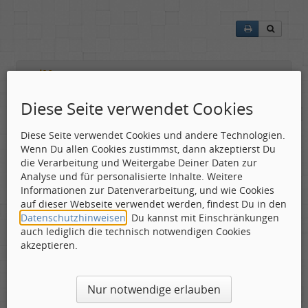
badMoon
Diese Seite verwendet Cookies
Gepostet:
01.09.2019 - 15:21 Uhr ·
#1
Diese Seite verwendet Cookies und andere Technologien.
Ceeys - das sind die
Wenn Du allen Cookies zustimmst, dann akzeptierst Du
Brüder Sebastian und
die Verarbeitung und Weitergabe Deiner Daten zur
Daniel Selke. Geboren in
Analyse und für personalisierte Inhalte. Weitere
der "Deutschen
Informationen zur Datenverarbeitung, und wie Cookies
Demokratischen Republik",
auf dieser Webseite verwendet werden, findest Du in den
wie das früher einmal
Datenschutzhinweisen
. Du kannst mit Einschränkungen
hieß. Ihr Album, so ist
auch lediglich die technisch notwendigen Cookies
einem Pressetext zu
akzeptieren.
entnehmen, erzählt nicht nur von der malerischen
Insel Hiddensee, sondern eben auch von einem Ort
und einer Zeit, die für die Brüder von geistiger
Nur notwendige erlauben
Bedeutung sind.