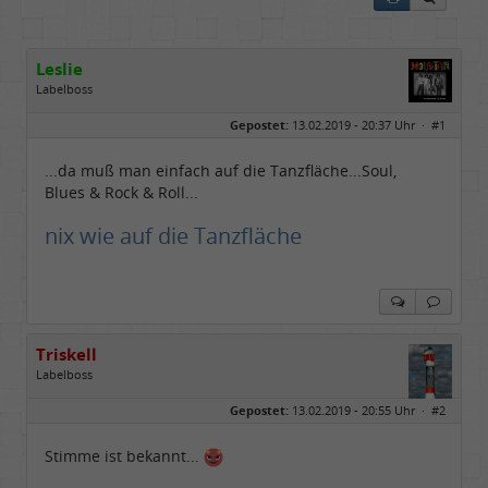
Leslie
Labelboss
Geschlecht:
keine Angabe
Gepostet:
13.02.2019 - 20:37 Uhr ·
#1
Herkunft:
in der Mitte zwischen Kölnarena und Festhalle Ffm
Beiträge:
48741
Dabei seit:
07 / 2008
...da muß man einfach auf die Tanzfläche...Soul,
Blues & Rock & Roll...
nix wie auf die Tanzfläche
Triskell
Labelboss
Geschlecht:
Gepostet:
13.02.2019 - 20:55 Uhr ·
#2
Herkunft:
Berlin
Alter:
68
Beiträge:
55843
Stimme ist bekannt...
Dabei seit:
04 / 2006