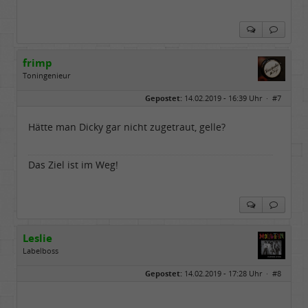
frimp
Toningenieur
Geschlecht:
Gepostet:
14.02.2019 - 16:39 Uhr ·
#7
Herkunft:
Hämburch
Alter:
65
Beiträge:
8019
Hätte man Dicky gar nicht zugetraut, gelle?
Dabei seit:
02 / 2012
Das Ziel ist im Weg!
Leslie
Labelboss
Geschlecht:
keine Angabe
Gepostet:
14.02.2019 - 17:28 Uhr ·
#8
Herkunft:
in der Mitte zwischen Kölnarena und Festhalle Ffm
Beiträge:
48741
Dabei seit:
07 / 2008