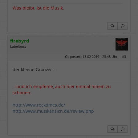
Was bleibt, ist die Musik.
firebyrd
Labelboss
Geschlecht:
keine Angabe
Gepostet:
13.02.2019 - 23:43 Uhr ·
#3
Herkunft:
Hausgeburt (Ausgeburt?)
Beiträge:
48860
Dabei seit:
05 / 2006
der kleene Groover...
...und ich empfehle, auch hier einmal hinein zu
schauen:
http://www.rocktimes.de/
http://www.musikansich.de/review.php