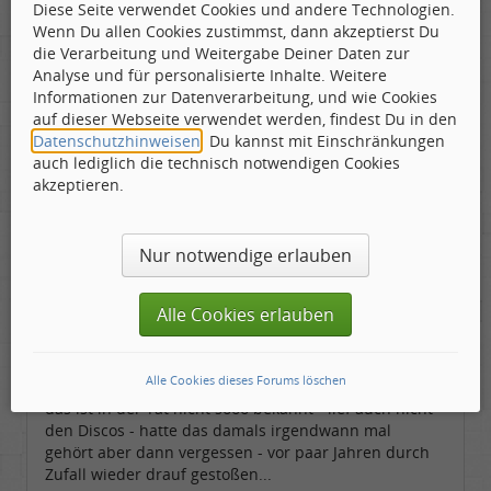
http://www.musikansich.de/review.php
Diese Seite verwendet Cookies und andere Technologien.
Wenn Du allen Cookies zustimmst, dann akzeptierst Du
die Verarbeitung und Weitergabe Deiner Daten zur
Analyse und für personalisierte Inhalte. Weitere
Informationen zur Datenverarbeitung, und wie Cookies
auf dieser Webseite verwendet werden, findest Du in den
Leslie
Datenschutzhinweisen
. Du kannst mit Einschränkungen
Labelboss
auch lediglich die technisch notwendigen Cookies
Geschlecht:
keine Angabe
Gepostet:
14.02.2019 - 13:57 Uhr ·
#6
Herkunft:
in der Mitte zwischen Kölnarena und Festhalle Ffm
akzeptieren.
Beiträge:
48741
Dabei seit:
07 / 2008
Nur notwendige erlauben
Zitat geschrieben von firebyrd
Alle Cookies erlauben
wurde damals leider nicht gespielt
Alle Cookies dieses Forums löschen
das ist in der Tat nicht sooo bekannt - lief auch nicht
den Discos - hatte das damals irgendwann mal
gehört aber dann vergessen - vor paar Jahren durch
Zufall wieder drauf gestoßen...