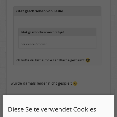
Dabei seit:
05 / 2006
Zitat geschrieben von Leslie
Zitat geschrieben von firebyrd
der kleene Groover...
ich hoffe du bist auf die Tanzfläche gestürmt
wurde damals leider nicht gespielt
...und ich empfehle, auch hier einmal hinein zu
schauen:
Diese Seite verwendet Cookies
http://www.rocktimes.de/