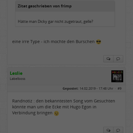
Zitat geschrieben von frimp
Hätte man Dicky gar nicht zugetraut, gelle?
eine irre Type - ich mochte den Burschen
Leslie
Labelboss
Geschlecht:
keine Angabe
Gepostet:
14.02.2019 - 17:48 Uhr ·
#9
Herkunft:
in der Mitte zwischen Kölnarena und Festhalle Ffm
Beiträge:
48741
Dabei seit:
07 / 2008
Randnotiz : den bekanntesten Song vom Gesuchten
könnte man um die Ecke mit Hugo Egon in
Verbindung bringen