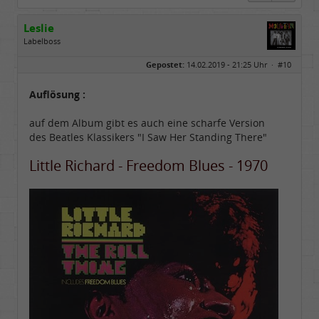
Leslie
Labelboss
Geschlecht:
keine Angabe
Gepostet:
14.02.2019 - 21:25 Uhr ·
#10
Herkunft:
in der Mitte zwischen Kölnarena und Festhalle Ffm
Beiträge:
48741
Dabei seit:
07 / 2008
Auflösung :
auf dem Album gibt es auch eine scharfe Version
des Beatles Klassikers "I Saw Her Standing There"
Little Richard - Freedom Blues - 1970