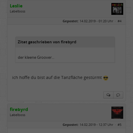
Leslie
Labelboss
Geschlecht:
keine Angabe
Gepostet:
14.02.2019 - 01:20 Uhr ·
#4
Herkunft:
in der Mitte zwischen Kölnarena und Festhalle Ffm
Beiträge:
48741
Dabei seit:
07 / 2008
Zitat geschrieben von firebyrd
der kleene Groover...
ich hoffe du bist auf die Tanzfläche gestürmt
firebyrd
Labelboss
Geschlecht:
keine Angabe
Gepostet:
14.02.2019 - 12:37 Uhr ·
#5
Herkunft:
Hausgeburt (Ausgeburt?)
Beiträge:
48860