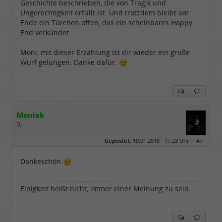
Geschichte beschrieben, die von Tragik und
Ungerechtigkeit erfüllt ist. Und trotzdem bleibt am
Ende ein Türchen offen, das ein scheinbares Happy
End verkündet.
Moni, mit dieser Erzählung ist dir wieder ein große
Wurf gelungen. Danke dafür.
Moniek
DJ
Geschlecht:
Gepostet:
19.01.2018 - 17:23 Uhr ·
#7
Herkunft:
Hannover 30419
Alter:
76
Beiträge:
3344
Dankeschön
Dabei seit:
07 / 2008
Einigkeit heißt nicht, immer einer Meinung zu sein.