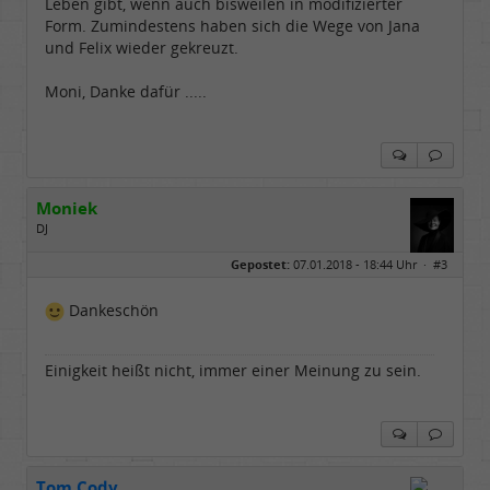
Leben gibt, wenn auch bisweilen in modifizierter
Form. Zumindestens haben sich die Wege von Jana
und Felix wieder gekreuzt.
Moni, Danke dafür .....
Moniek
DJ
Geschlecht:
Gepostet:
07.01.2018 - 18:44 Uhr ·
#3
Herkunft:
Hannover 30419
Alter:
76
Beiträge:
3344
Dankeschön
Dabei seit:
07 / 2008
Einigkeit heißt nicht, immer einer Meinung zu sein.
Tom Cody