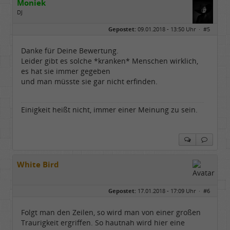
Moniek
DJ
Geschlecht:
Gepostet:
09.01.2018 - 13:50 Uhr ·
#5
Herkunft:
Hannover 30419
Alter:
76
Beiträge:
3344
Danke für Deine Bewertung.
Dabei seit:
07 / 2008
Leider gibt es solche *kranken* Menschen wirklich,
es hat sie immer gegeben
und man müsste sie gar nicht erfinden.
Einigkeit heißt nicht, immer einer Meinung zu sein.
White Bird
Gepostet:
17.01.2018 - 17:09 Uhr ·
#6
Folgt man den Zeilen, so wird man von einer großen
Traurigkeit ergriffen. So hautnah wird hier eine