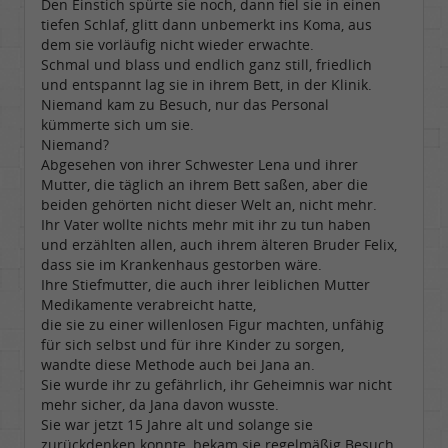
Den Einstich spürte sie noch, dann fiel sie in einen
tiefen Schlaf, glitt dann unbemerkt ins Koma, aus
dem sie vorläufig nicht wieder erwachte.
Schmal und blass und endlich ganz still, friedlich
und entspannt lag sie in ihrem Bett, in der Klinik.
Niemand kam zu Besuch, nur das Personal
kümmerte sich um sie.
Niemand?
Abgesehen von ihrer Schwester Lena und ihrer
Mutter, die täglich an ihrem Bett saßen, aber die
beiden gehörten nicht dieser Welt an, nicht mehr.
Ihr Vater wollte nichts mehr mit ihr zu tun haben
und erzählten allen, auch ihrem älteren Bruder Felix,
dass sie im Krankenhaus gestorben wäre.
Ihre Stiefmutter, die auch ihrer leiblichen Mutter
Medikamente verabreicht hatte,
die sie zu einer willenlosen Figur machten, unfähig
für sich selbst und für ihre Kinder zu sorgen,
wandte diese Methode auch bei Jana an.
Sie wurde ihr zu gefährlich, ihr Geheimnis war nicht
mehr sicher, da Jana davon wusste.
Sie war jetzt 15 Jahre alt und solange sie
zurückdenken konnte, bekam sie regelmäßig Besuch