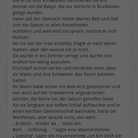
Die Ärzte und Schwestern kümmerten sie erst
einmal um die Babys, die zur Vorsicht in Brutkästen
gelegt wurden.
Dann saß der Oberarzt neben Maries Bett und ließ
sich die Geburt in allen Einzelheiten
schildern und während sie sprach, machte er sich
Notizen.
Als sie von der Frau erzählte, fragte er nach deren
Namen, aber den wusste sie ja nicht.
Sie wurde in ein Zimmer verlegt und durfte sich
endlich ein wenig ausruhen.
Erschöpft schlief sie ein und bemerkte nicht, dass
ihr Mann und ihre Schwester den Raum betreten
hatten.
Ihr Mann hatte schon mit dem Arzt gesprochen und
war auch auf die Unbekannte angesprochen
worden, die Marie bei der Geburt geholfen hatte.
Als sie langsam aus tiefem Schlaf auftauchte und in
einen leichten Dämmerschlaf wechselte, hörte sie
Wortfetzen, aber wusste nicht, von wem.
„ Endlich …Kinder da……Klotz am
Bein…..unförmig…..“ sagte eine Männerstimme.
„ Liebling“, sagte die Frauenstimme „ich bin doch bei