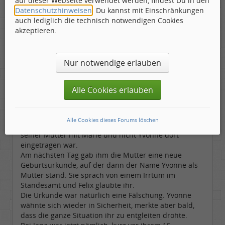
auf dieser Webseite verwendet werden, findest Du in den
verstorbene Zwillingsschwester war.
Datenschutzhinweisen
. Du kannst mit Einschränkungen
Jana lebte in zwei Welten.
auch lediglich die technisch notwendigen Cookies
Sie war ein hübsches, kluges Mädchen, lernte sehr
akzeptieren.
gut, war brav und machte den Eltern keine
Probleme. Am meisten liebte sie ihren Bruder Felix.
Aber auch ihm sagte sie nichts von den
Nur notwendige erlauben
Begegnungen.
In der Ehe der Eltern kriselte es.
Die Vergangenheit holte sie immer wieder ein und
Alle Cookies erlauben
das, was die Beiden so gerne vergessen hätten,
drohte ans Tageslicht zu kommen.
Felix brauchte für die Anmeldung an der Universität
Alle Cookies dieses Forums löschen
seine Geburtsurkunde und stutzte, als der Name
seiner Mutter mit Marie und nicht Yvonne dort
eingetragen war.
Am nächsten Tag gab ihm die Mutter eine neue
Geburtsurkunde, auf der dann der Name Yvonne als
Mutter stand. Sie sprach von einem Irrtum im
Standesamt und Felix glaubte ihr.
Die Urkunde war natürlich eine Fälschung. Yvonne
wähnte sich wieder in Sicherheit, merkte aber bald,
dass die ganze Situation ihr zu entgleiten drohte.