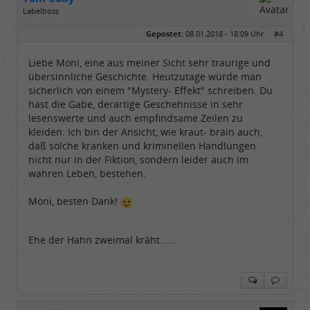
Labelboss
Geschlecht:
Gepostet:
08.01.2018 - 18:09 Uhr ·
#4
Herkunft:
Dortmund
Alter:
70
Beiträge:
53878
Liebe Moni, eine aus meiner Sicht sehr traurige und
Dabei seit:
11 / 2006
übersinnliche Geschichte. Heutzutage würde man
sicherlich von einem "Mystery- Effekt" schreiben. Du
hast die Gabe, derartige Geschehnisse in sehr
lesenswerte und auch empfindsame Zeilen zu
kleiden. Ich bin der Ansicht, wie kraut- brain auch,
daß solche kranken und kriminellen Handlungen
nicht nur in der Fiktion, sondern leider auch im
wahren Leben, bestehen.
Moni, besten Dank!
Ehe der Hahn zweimal kräht......