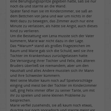
eine Beruhigungsspritze gegeben hatte, saß sie nur
noch da und starrte an die Wand.
Später fand man sie im Kinderzimmer, sie saß an
dem Bettchen von Jana und war um nichts in der
Welt dazu zu bewegen, das Zimmer auch nur eine
Minute zu verlassen, als hätte sie Angst, auch dieses
Kind zu verlieren.
Um die Bestattung von Lena musste sich der Vater
kümmern, Marie war nicht dazu in der Lage.
Das *Warum* stand als großes Fragezeichen im
Raum und Marie gab sich die Schuld, weil sie ihre
Tochter im Krankenhaus zurückgelassen hatte.
Die Versorgung ihrer Tochter und Felix, des älteren
Bruders überließ sie niemandem, aber um den
Haushalt und alles Andere mussten sich ihr Mann
und Ihre Schwester kümmern.
Weil seine Mutter kaum noch auf Spielvorschläge
einging und meist bei der Tochter im Kinderzimmer
saß, ging Felix immer öfter zu seiner Tante, um mit
ihr zu spielen und seine kleinen Probleme zu
besprechen.
Marie verfiel zusehends, sie aß kaum noch etwas,
duschte nur noch sporadisch und starrte meist vor