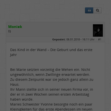
Moniek
DJ
Geschlecht:
Gepostet:
06.01.2018 - 16:11 Uhr ·
#1
Herkunft:
Hannover 30419
Alter:
76
Beiträge:
3344
Das Kind in der Wand – Die Geburt und das erste
Dabei seit:
07 / 2008
Jahr
Bei Marie setzten vorzeitig die Wehen ein. Nicht
ungewöhnlich, wenn Zwillinge erwartet werden.
Zu diesem Zeitpunkt war sie jedoch ganz allein zu
Haus.
Ihr Mann stellte sich in seiner neuen Firma vor, in
der er in zwei Wochen seinen ersten Arbeitstag
haben würde.
Maries Schwester Yvonne besorgte noch ein paar
Kleinigkeiten für das erste Abendessen im neuen