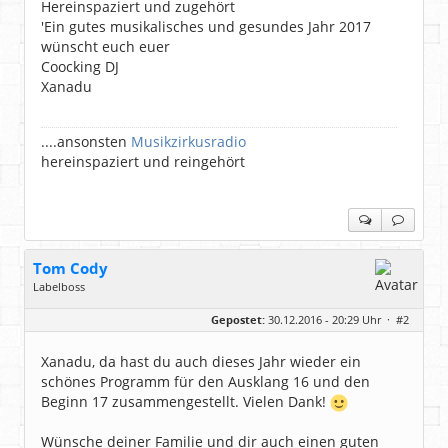
Hereinspaziert und zugehört
'Ein gutes musikalisches und gesundes Jahr 2017
wünscht euch euer
Coocking DJ
Xanadu
....ansonsten
Musikzirkusradio
hereinspaziert und reingehört
Tom Cody
Labelboss
Geschlecht:
Gepostet:
30.12.2016 - 20:29 Uhr ·
#2
Herkunft:
Dortmund
Alter:
70
Beiträge:
53904
Xanadu, da hast du auch dieses Jahr wieder ein
Dabei seit:
11 / 2006
schönes Programm für den Ausklang 16 und den
Beginn 17 zusammengestellt. Vielen Dank!
Wünsche deiner Familie und dir auch einen guten