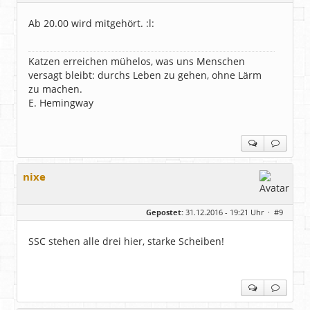
Alter:
69
Beiträge:
1356
Ab 20.00 wird mitgehört. :l:
Dabei seit:
05 / 2015
Katzen erreichen mühelos, was uns Menschen
versagt bleibt: durchs Leben zu gehen, ohne Lärm
zu machen.
E. Hemingway
nixe
Gepostet:
31.12.2016 - 19:21 Uhr ·
#9
SSC stehen alle drei hier, starke Scheiben!