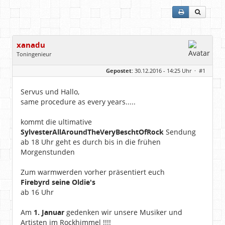
xanadu
Toningenieur
Geschlecht:
Gepostet:
30.12.2016 - 14:25 Uhr ·
#1
Herkunft:
Rain am Lech (Bayern)
Alter:
54
Homepage:
laut.fm/musikzirku…
Servus und Hallo,
Beiträge:
6540
same procedure as every years.....
Dabei seit:
05 / 2006
kommt die ultimative
SylvesterAllAroundTheVeryBeschtOfRock
Sendung
ab 18 Uhr geht es durch bis in die frühen
Morgenstunden
Zum warmwerden vorher präsentiert euch
Firebyrd seine Oldie's
ab 16 Uhr
Am
1. Januar
gedenken wir unsere Musiker und
Artisten im Rockhimmel !!!!