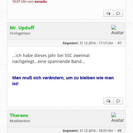
16:07 Uhr von
xanadu
.
Mr. Upduff
Toningenieur
Geschlecht:
keine Angabe
Gepostet:
31.12.2016 - 17:13 Uhr ·
#7
Herkunft:
Basemountainhome
Alter:
65
Beiträge:
9777
...ich habe dieses Jahr bei SSC zweimal
Dabei seit:
02 / 2007
nachgelegt...eine spannende Band...
Man muß sich verändern, um zu bleiben wie man
ist!
Thorens
Musiklexikon
Geschlecht:
Gepostet:
31.12.2016 - 18:23 Uhr ·
#8
Herkunft:
Nahe der Ostsee