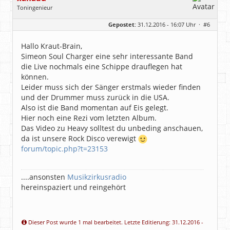
Toningenieur
Geschlecht:
Gepostet:
31.12.2016 - 16:07 Uhr ·
#6
Herkunft:
Rain am Lech (Bayern)
Alter:
54
Homepage:
laut.fm/musikzirku…
Hallo Kraut-Brain,
Beiträge:
6540
Simeon Soul Charger eine sehr interessante Band
Dabei seit:
05 / 2006
die Live nochmals eine Schippe drauflegen hat
können.
Leider muss sich der Sänger erstmals wieder finden
und der Drummer muss zurück in die USA.
Also ist die Band momentan auf Eis gelegt.
Hier noch eine Rezi vom letzten Album.
Das Video zu Heavy solltest du unbeding anschauen,
da ist unsere Rock Disco verewigt
forum/topic.php?t=23153
....ansonsten
Musikzirkusradio
hereinspaziert und reingehört
Dieser Post wurde 1 mal bearbeitet. Letzte Editierung: 31.12.2016 -