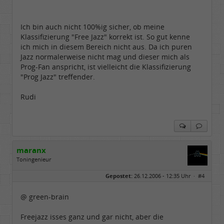
Ich bin auch nicht 100%ig sicher, ob meine
Klassifizierung "Free Jazz" korrekt ist. So gut kenne
ich mich in diesem Bereich nicht aus. Da ich puren
Jazz normalerweise nicht mag und dieser mich als
Prog-Fan anspricht, ist vielleicht die Klassifizierung
"Prog Jazz" treffender.
Rudi
maranx
Toningenieur
Geschlecht:
Gepostet:
26.12.2006 - 12:35 Uhr ·
#4
Herkunft:
Hachenburg/Westerwald
Alter:
70
Homepage:
sunnyboytimmi.jimd…
@ green-brain
Beiträge:
6910
Dabei seit:
12 / 2006
Freejazz isses ganz und gar nicht, aber die