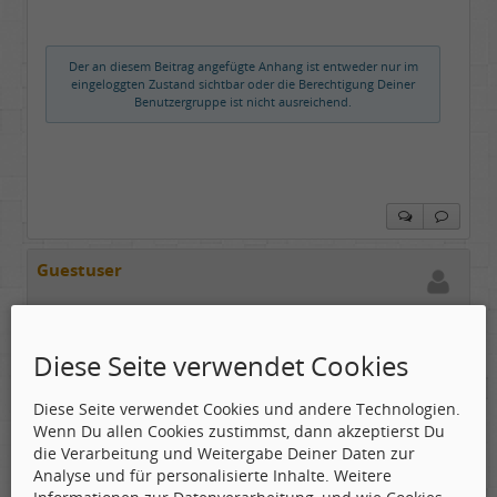
Der an diesem Beitrag angefügte Anhang ist entweder nur im
eingeloggten Zustand sichtbar oder die Berechtigung Deiner
Benutzergruppe ist nicht ausreichend.
Guestuser
Gepostet:
09.12.2006 - 13:00 Uhr ·
#2
Diese Seite verwendet Cookies
Free Jazz und Prog zusammen ? Interessant. Schließt
sich ja eigentlich fast aus. Prog ist total
Diese Seite verwendet Cookies und andere Technologien.
durchstrukturiert, durchkomponiert und diszipliniert
Wenn Du allen Cookies zustimmst, dann akzeptierst Du
und Free Jazz gibt ja meist nur lose ein Thema vor
die Verarbeitung und Weitergabe Deiner Daten zur
und dann macht mal einfach los.
Analyse und für personalisierte Inhalte. Weitere