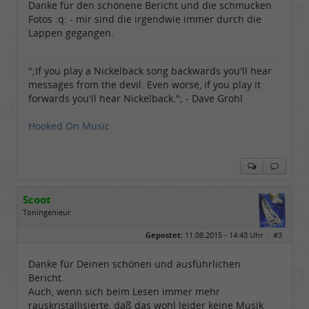
Danke für den schönene Bericht und die schmucken
Fotos :q: - mir sind die irgendwie immer durch die
Lappen gegangen.
";If you play a Nickelback song backwards you'll hear
messages from the devil. Even worse, if you play it
forwards you'll hear Nickelback."; - Dave Grohl
Hooked On Music
Scoot
Toningenieur
Geschlecht:
Gepostet:
11.08.2015 - 14:43 Uhr ·
#3
Herkunft:
SOest
Alter:
66
Beiträge:
9032
Danke für Deinen schönen und ausführlichen
Dabei seit:
04 / 2011
Bericht.
Auch, wenn sich beim Lesen immer mehr
rauskristallisierte, daß das wohl leider keine Musik