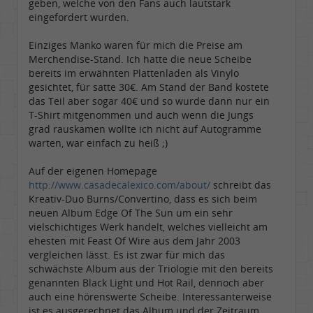
geben, welche von den Fans auch lautstark
eingefordert wurden.
Einziges Manko waren für mich die Preise am
Merchendise-Stand. Ich hatte die neue Scheibe
bereits im erwähnten Plattenladen als Vinylo
gesichtet, für satte 30€. Am Stand der Band kostete
das Teil aber sogar 40€ und so wurde dann nur ein
T-Shirt mitgenommen und auch wenn die Jungs
grad rauskamen wollte ich nicht auf Autogramme
warten, war einfach zu heiß ;)
Auf der eigenen Homepage
http://www.casadecalexico.com/about/
schreibt das
Kreativ-Duo Burns/Convertino, dass es sich beim
neuen Album Edge Of The Sun um ein sehr
vielschichtiges Werk handelt, welches vielleicht am
ehesten mit Feast Of Wire aus dem Jahr 2003
vergleichen lässt. Es ist zwar für mich das
schwächste Album aus der Triologie mit den bereits
genannten Black Light und Hot Rail, dennoch aber
auch eine hörenswerte Scheibe. Interessanterweise
ist es ausgerechnet das Album und der Zeitraum,