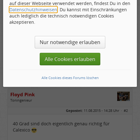
auf dieser Webseite verwendet werden, findest Du in den
Datenschutzhinweisen
. Du kannst mit Einschränkungen
auch lediglich die technisch notwendigen Cookies
akzeptieren.
Nur notwendige erlauben
Alle Cookies erlauben
Alle Cookies dieses Forums löschen
Floyd Pink
Toningenieur
Geschlecht:
keine Angabe
Gepostet:
11.08.2015 - 14:28 Uhr ·
#2
Herkunft:
Freudenstadt
Beiträge:
7827
Dabei seit:
03 / 2007
40 Grad sind doch eigentlich genau richtig für
Calexico