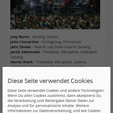
Joey Burns
- Gesang, Gitarre
John Convertino
- Schlagzeug, Percussion
Jairo Zavala
- Gitarre, Lap-Steel-Gitarre, Gesang
Jacob Valenzuela
- Trompete, Vibraphon, Keyboard,
Gesang
Martin Wenk
- Trompete, Vibraphon, Gitarre,
Akkordeon, Flügelhorn, Background-Gesang
Ryan Alfred
- Kontrabass, E-Bass, Background-
Gesang
Diese Seite verwendet Cookies
Sergio Mendoza
- Keyboard, Gitarre
Diese Seite verwendet Cookies und andere Technologien.
Hier ein kleiner Eindruck von der Show:
Wenn Du allen Cookies zustimmst, dann akzeptierst Du
https://www.youtube.com/watch?v=aIMk0wSjYCQ
die Verarbeitung und Weitergabe Deiner Daten zur
Analyse und für personalisierte Inhalte. Weitere
Informationen zur Datenverarbeitung, und wie Cookies