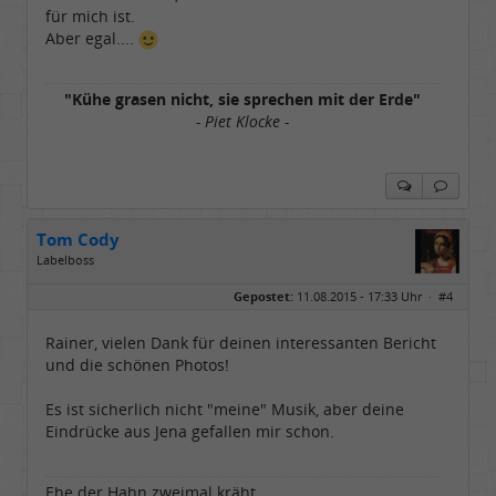
für mich ist.
Aber egal....
"Kühe grasen nicht, sie sprechen mit der Erde"
- Piet Klocke -
Tom Cody
Labelboss
Geschlecht:
Gepostet:
11.08.2015 - 17:33 Uhr ·
#4
Herkunft:
Dortmund
Alter:
70
Beiträge:
53897
Rainer, vielen Dank für deinen interessanten Bericht
Dabei seit:
11 / 2006
und die schönen Photos!
Es ist sicherlich nicht "meine" Musik, aber deine
Eindrücke aus Jena gefallen mir schon.
Ehe der Hahn zweimal kräht......