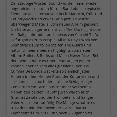
Der staubige Wüsten-Sound wurde immer wieder
angereichter mit dem für die Band ebenso typischen
Elemente aus alternativem Rock, Mariachi, Folk- und
Country-Rock und etwas Latin Jazz. Es wurde
überwiegend Material vom neuen Album gespielt.
Ich hätte auch gerne mehr von The Black Light oder
Hot Rail gehört oder auch etwas von Carried To Dust.
Dafür gab es zum Beispiel All In A Day's Work vom
Soundtrack zum tollen Steifen The Guard und
natürlich meine beiden Highlights vom neuen
Album Bullets & Rocks und Moon Never Rises. Bei
den beiden hätte es Übersteuerungen geben
können, aber es kam alles glasklar rüber. Bei
Cumbia De Donde wackelte so ziemlich jeder
Hintern in dem kleinen Rund der Kulturarena und
so konnte sich auch der stoische Schlagzeuger
Convertino ein Lächeln nicht mehr verkneifen.
Neben den beiden Hauptfiguren waren auch
Gitarrist Zavala und der Trompeter und Sänger
Valenzuela sehr auffällig. Die Menge schaffte es
trotz dem mit den Anwohnern vereinbarten
Zapfenstreif um 22:00 Uhr, noch 2 Zugaben zu