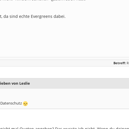
, da sind echte Evergreens dabei.
Betreff:
R
ieben von Leslie
t Datenschutz
 nicht mal Quoten angeben? Das wusste ich nicht. Wenn du deinen 