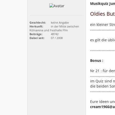
Musikquiz Jun
Oldies But
Geschlecht:
keine Angabe
ein kleiner S
Herkunft:
in der Mitte zwischen
-------------------
Kölnarena und Festhalle Ffm
Beiträge:
48742
Dabei seit:
07 / 2008
es gilt die üb
-------------------
Bonus :
Nr 21 : für den
-------------------
im Quiz sind 
die beiden S
-------------------
Eure Ideen un
cream1966@ar