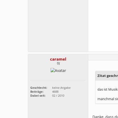
caramel
DJ
Zitat geschr
Geschlecht:
keine Angabe
das ist Musik
Beiträge:
4688
Dabei seit:
02 / 2010
manchmal sin
Danke, dass d