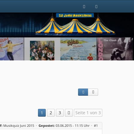
1
2
3
Seite 1 von 3
f:
Musikquiz Juni 2015
·
Gepostet:
03.06.2015 - 11:15 Uhr ·
#1