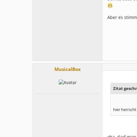
Aber es stimmt
MusicalBox
Zitat geschr
hier herrsch
oha, darf man