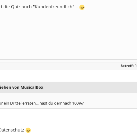
 die Quiz auch "Kundenfreundlich"...
Betreff:
R
rieben von MusicalBox
r ein Drittel erraten... hast du demnach 100%?
 Datenschutz