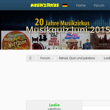
Home
Forum
Musikquiz Juni 201
Forum
Rätsel, Quiz und Jukebox
Lesl
Leslie
Labelboss