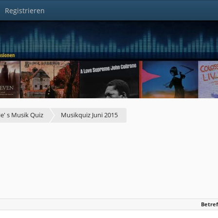
Registrieren
5
ie' s Musik Quiz
Musikquiz Juni 2015
Betref