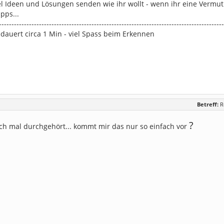
iel Ideen und Lösungen senden wie ihr wollt - wenn ihr eine Vermu
pps...
------------------------------------------------------------------------------------------
dauert circa 1 Min - viel Spass beim Erkennen
Betreff:
R
?
ch mal durchgehört... kommt mir das nur so einfach vor