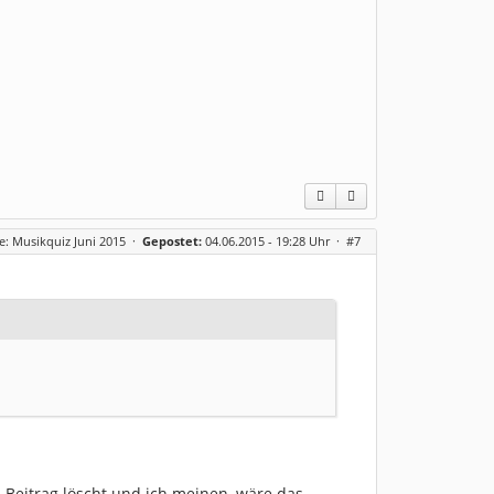
e: Musikquiz Juni 2015
·
Gepostet:
04.06.2015 - 19:28 Uhr ·
#7
Beitrag löscht und ich meinen, wäre das