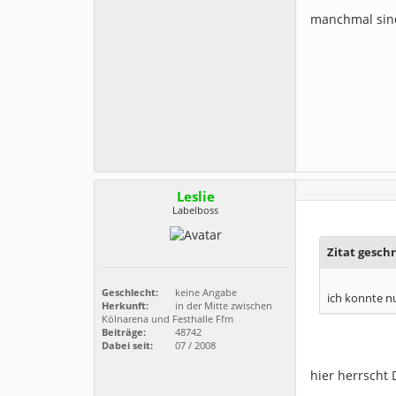
manchmal sind
Leslie
Labelboss
Zitat gesch
Geschlecht:
keine Angabe
ich konnte nu
Herkunft:
in der Mitte zwischen
Kölnarena und Festhalle Ffm
Beiträge:
48742
Dabei seit:
07 / 2008
hier herrscht