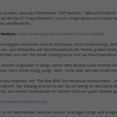
lte es wohl, dass das Plattenlabel "Stiff Records" 1980 auf die Ba
 wurde die LP "Crazy Rhythms" und als Single daraus eine Coverve
les veröffentlicht.
s Medium:
https://www.youtube.com/watch?v=k5o1-HxaRFM
t erlangten die Feelies eine Art Kultstatus. Nicht unberechtigt, ste
ein. Laut Wikipedia soll das Debutalbum der Feelies großen Einfl
 fühlten sich von The Velvet Underground und Lou Reed beeinflusst
enthält insgesamt 10 Songs, neben dem Beatles-Cover enthält die L
ones. Ganz schön mutig, Jungs. Aber - nicht übel, wie das schön he
"Crazy Rhythms" mit "The Boy With The Perpetual Nervousness" - ei
verspricht. Der Gesang erinnert in der Tat ein wenig an den David B
erte. Aus meiner Sicht wurde mit diesem Stück ein guter Opener g
The Perpetual Nervousness
 ist ein Wechselbad zwischen kurzen, knackigen Songs und einiger