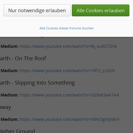
hrt blieben.
Nur notwendige erlauben
Alle Cookies erlauben
espannt, was das nächste Kramen in der Plattensammlung hervorbri
e zwei, drei Monate ausgetauscht. Viel Zeit für Musi jenseits des Pl
Alle Cookies dieses Forums löschen
hms - Moscow Nights
s Medium:
https://www.youtube.com/watch?v=fq_xuRZ7ZH4
arth - On The Roof
s Medium:
https://www.youtube.com/watch?v=1BT2_zz203I
rth - Slipping Into Something
s Medium:
https://www.youtube.com/watch?v=2G9aK9aA1N4
 Away
s Medium:
https://www.youtube.com/watch?v=VBNOgmy5kxY
 Higher Ground