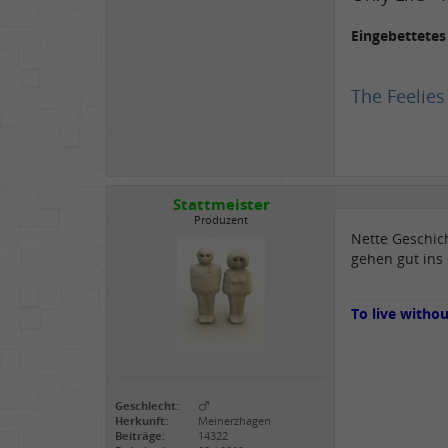
Eingebettete
The Feelies
Stattmeister
Produzent
Nette Geschich
gehen gut ins
To live witho
Geschlecht:
Herkunft:
Meinerzhagen
Beiträge:
14322