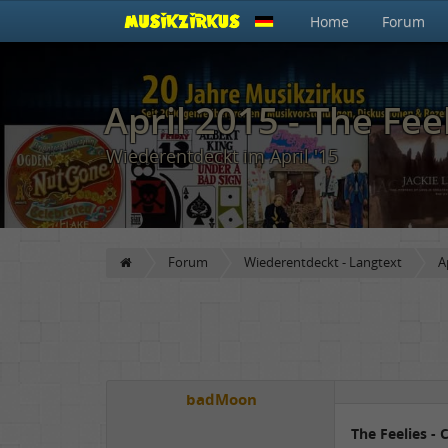
Home
Forum
April 2015 - The Fee
Wiederentdeckt im April '15
Forum
Wiederentdeckt - Langtext
A
badMoon
The Feelies -