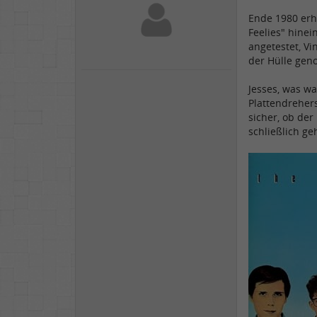
Ende 1980 erh
Feelies" hine
angetestet, V
der Hülle gen
Jesses, was wa
Plattendreher
sicher, ob der
schließlich ge