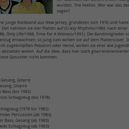
wurden. The Feelies. Wer war das de
sagen?
eine junge Rockband aus New Jersey, gründeten sich 1976 und hatte
er Zeit nahmen sie vier Platten auf (Crazy Rhythms/1980, nach ein
86, Only LIfe/1988, Time For A Witness/1991). Die Bandmitglieder
nzug entwachsen, so jung-naiv wirken sie auf dem Plattencover. De
 im zugeknöpften Poloshirt oder Hemd, wirken sie eher wie Jugend
 abstatten wollen. Auf die Idee, dass hier stark gitarrenorientier
 diese Gesichter nicht kommen.
 Gesang, Gitarre
Gesang, Gitarre
n Bass (bis 1982)
zio Schlagzeug (bis 1978)
chlagzeug (1978 bis 1982)
rman Percussion (ab 1983)
er Bass, Gesang (ab 1983)
eski Schlagzeug (ab 1983)