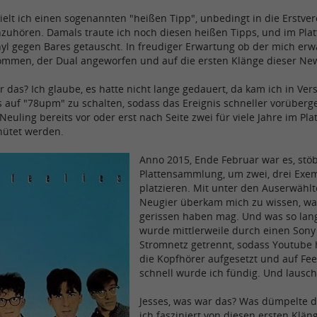
ielt ich einen sogenannten "heißen Tipp", unbedingt in die Erstv
inzuhören. Damals traute ich noch diesen heißen Tipps, und im Pla
inyl gegen Bares getauscht. In freudiger Erwartung ob der mich er
ommen, der Dual angeworfen und auf die ersten Klänge dieser Ne
r das? Ich glaube, es hatte nicht lange gedauert, da kam ich in Ve
s auf "78upm" zu schalten, sodass das Ereignis schneller vorüber
 Neuling bereits vor oder erst nach Seite zwei für viele Jahre im 
hütet werden.
Anno 2015, Ende Februar war es, stöb
Plattensammlung, um zwei, drei Exemp
platzieren. Mit unter den Auserwählt
Neugier überkam mich zu wissen, was
gerissen haben mag. Und was so lang
wurde mittlerweile durch einen Son
Stromnetz getrennt, sodass Youtube 
die Kopfhörer aufgesetzt und auf Fee
schnell wurde ich fündig. Und lausch
Jesses, was war das? Was dümpelte d
ich fasziniert von diesen ersten Kläng