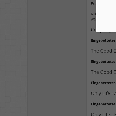
Erstling verwe
Nun bin ich g
werden ca. all
Crazy Rhyt
Eingebettete
The Good E
Eingebettete
The Good Ea
Eingebettete
Only Life -
Eingebettete
Only Life -