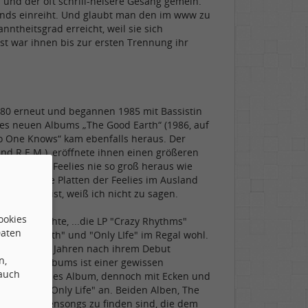
 und der oft schrill-heisere Gesang gemein.
ands einreiht. Und glaubt man den im www zu
ntheitsgrad erreicht, weil sie sich
st war ihnen bis zur ersten Trennung ihr
980 erneut und begannen 1985 mit Bassistin
s neuen Albums „The Good Earth“ (1986, auf
No One Knows“ kam ebenfalls heraus. Der
und R.E.M.), eröffnete ihnen einen größeren
kamen The Feelies nie so groß heraus wie
 waren die Platten der Feelies im Ausland
 noch so ist, weiß ich nicht zu sagen.
ookies
sich brachte, ...die LP "Crazy Rhythms"
Daten
e Good Earth" und "Only LIfe" im Regal wohl.
d von sechs Jahren nach ihrem Debut
n,
es ersten Albums ist einer gewissen
 auch
ird. Ein rundes Album, dennoch mit Ecken und
ießt hier "Only Life" an. Beiden Alben, The
iöse Gitarrensongs zu finden sind, die dem