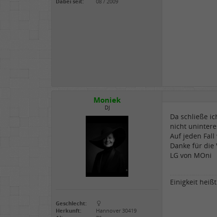
Dabei seit:
08 / 2009
Moniek
DJ
Da schließe ic
nicht unintere
Auf jeden Fall
Danke für die 
LG von MOni
Einigkeit heiß
Geschlecht:
Herkunft:
Hannover 30419