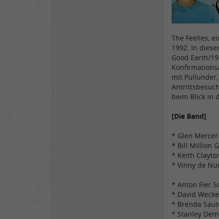
The Feelies, 
1992. In dies
Good Earth/19
Konfirmationsa
mit Pullunder,
Antrittsbesuch
beim Blick in
[Die Band]
* Glen Mercer
* Bill Million 
* Keith Clayto
* Vinny de Nun
* Anton Fier S
* David Wecke
* Brenda Saut
* Stanley Dem