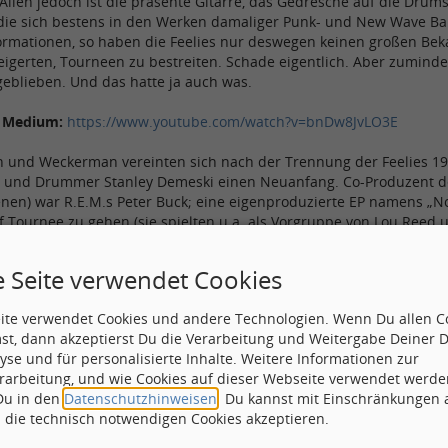
llen jedoch ist die präsente Gitarre, das Gedresche auf die Drums
 die sich bestens in den Werken damaliger Punk- und New Wave B
rmationen, so haben die Feelies nur deswegen keinen großen Bekan
igerten, Tourneen zu bestreiten. Schade eigentlich. Aber zuminde
geblieben. Und das hatte ja auch was.
s Medium:
https://www.youtube.com/watch?v=bnDw8JvLO3E
on und Weckerman vereinten sich nach der Trennung der Feelies 1
 und Drummer Stanley Demeski einen Neuanfang. Co-Produzent de
enen) war R.E.M.s Peter Buck; eine eigenproduzierte EP namens „
f Tournee zu gehen (sie spielten u.a. als Vorgruppe von Lou Reed 
rad. Gerade in Europa wurden die Tourneen sehr begrüßt. Jedoch 
te Bands aus der Punk- und New Wave - Szene. Interessanterweise
e Seite verwendet Cookies
diglich über einen Germany-Import zu bekommen. Ob dies auch heute
eite verwendet Cookies und andere Technologien. Wenn Du allen C
ervorkramen dieser LP sowie das Youtube-Gestöbere auch noch mit 
st, dann akzeptierst Du die Verarbeitung und Weitergabe Deiner 
ine CD ergänzt, ebenso fühlen sich nun auch die beiden Alben "Th
yse und für personalisierte Inhalte. Weitere Informationen zur
h, nach einer kurzen Trennungsphase der Band mit einem Abstan
rarbeitung, und wie Cookies auf dieser Webseite verwendet werde
wirkt auf mich am reifesten. Das Unschuldige, die Verspieltheit d
 Du in den
Datenschutzhinweisen
. Du kannst mit Einschränkungen
tät gewichen, ohne dass jedoch auf Chartplatzierungen geschielt w
h die technisch notwendigen Cookies akzeptieren.
halb nicht weniger spannend als Crazy Rhythms. Fast nahtlos schl
wie Only Life, haben gemeinsam, dass darauf einige schöne, melod