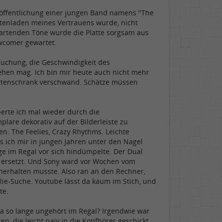
eröffentlichung einer jungen Band namens "The
ttenladen meines Vertrauens wurde, nicht
wartenden Töne wurde die Platte sorgsam aus
wcomer gewartet.
rsuchung, die Geschwindigkeit des
gehen mag. Ich bin mir heute auch nicht mehr
Plattenschrank verschwand. Schätze müssen
erte ich mal wieder durch die
lare dekorativ auf der Bilderleiste zu
en: The Feelies, Crazy Rhythms. Leichte
 ich mir in jungen Jahren unter den Nagel
e im Regal vor sich hindümpelte. Der Dual
y ersetzt. Und Sony ward vor Wochen vom
herhalten musste. Also ran an den Rechner,
lie-Suche. Youtube lässt da kaum im Stich, und
te.
a so lange ungehört im Regal? Irgendwie war
en, die leicht naiv in die Kopfhörer geschickt