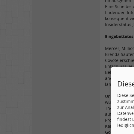
hinausgehen. A
Eine Scheibe,
findenden Info
konsequent we
Insiderstatus 
Eingebettete
Mercer, Milli
Brenda Sauter
Coyote erschi
Entschluss, au
Bekanntheitsg
andere namhaf
Dies
lange Zeit le
Diese S
Und was das H
zustimm
wurde durch e
zur Anal
The Good Eart
Datenve
aufgenommen, 
findest
Professionali
lediglic
Kanten und des
Good Earth so