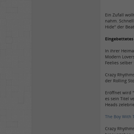
Ein Zufall wol
nahm. Schnell
Hide" der Beat
Eingebettete
In ihrer Heima
Modern Lovers 
Feelies selber
Crazy Rhythms 
der Rolling St
Eröffnet wird 
es sein Titel 
Heads zelebri
The Boy With 
Crazy Rhythms