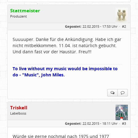
Stattmeister
Produzent
Geschlecht:
Gepostet:
22.02.2015 - 17:53 Uhr ·
#2
Herkunft:
Meinerzhagen
Beiträge:
14322
Dabei seit:
08 / 2009
Suuuuper. Danke für die Ankündigung. Habe ich gar
nicht mitbekkommen. 11.04. ist natürlich gebucht.
Und dann fast vor der Haustür. Freu!!!
To live without my music would be impossible to
do - "Music", John Miles.
Triskell
Labelboss
Geschlecht:
Gepostet:
22.02.2015 - 18:11 Uhr ·
#3
Herkunft:
Berlin
Alter:
68
Beiträge:
55843
Würde sie gerne nochmal nach 1975 und 1977
Dabei seit:
04 / 2006