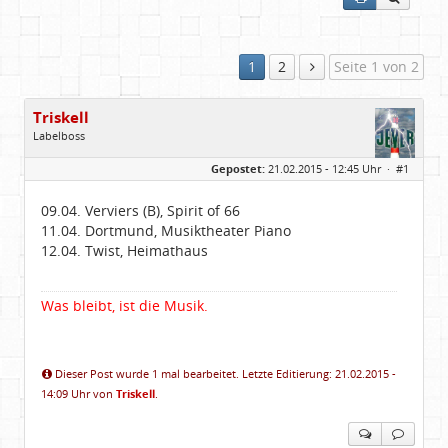
1
2
Seite 1 von 2
Triskell
Labelboss
Geschlecht:
Gepostet:
21.02.2015 - 12:45 Uhr ·
#1
Herkunft:
Berlin
Alter:
68
Beiträge:
55843
09.04. Verviers (B), Spirit of 66
Dabei seit:
04 / 2006
11.04. Dortmund, Musiktheater Piano
12.04. Twist, Heimathaus
Was bleibt, ist die Musik.
Dieser Post wurde 1 mal bearbeitet. Letzte Editierung: 21.02.2015 -
14:09 Uhr von
Triskell
.