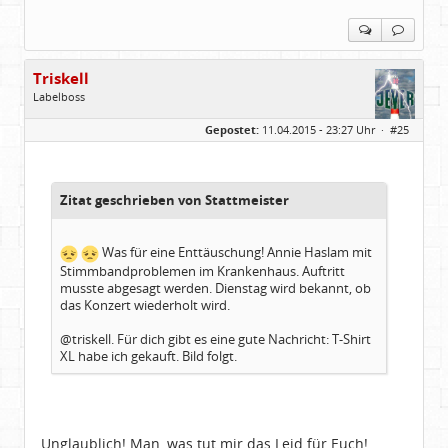
Triskell
Labelboss
Geschlecht:
Gepostet:
11.04.2015 - 23:27 Uhr ·
#25
Herkunft:
Berlin
Alter:
68
Beiträge:
55843
Dabei seit:
04 / 2006
Zitat geschrieben von Stattmeister
Was für eine Enttäuschung! Annie Haslam mit
Stimmbandproblemen im Krankenhaus. Auftritt
musste abgesagt werden. Dienstag wird bekannt, ob
das Konzert wiederholt wird.
@triskell. Für dich gibt es eine gute Nachricht: T-Shirt
XL habe ich gekauft. Bild folgt.
Unglaublich! Man, was tut mir das Leid für Euch!