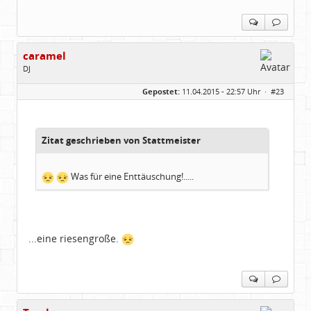
caramel
DJ
Geschlecht:
keine Angabe
Gepostet:
11.04.2015 - 22:57 Uhr ·
#23
Beiträge:
4688
Dabei seit:
02 / 2010
Zitat geschrieben von Stattmeister
Was für eine Enttäuschung!.....
...eine riesengroße.