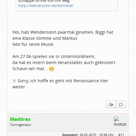
schlappe 50 KM von mir weg
http://wendrsonn.de/termine/
Hoi, hab Wendersonn paarmal gesehen, Biggi hat
eine klasse Stimme und Markus
lebt für seine Musik.
Am 27.06 spielen sie in Untermünkheim,
da hat es intern beim Veranstalter auch geknistert.
Schaun wir mal...
:t: Sorry, ich hoffe es geht mit Renaissance hier
weiter.
Maddrax
Toningenieur
Geschlecht:
keine Angabe
Gepostet:
26.02.2015 - 16:56 Uhr ·
#11
Herkunft:
bei Heidelberg