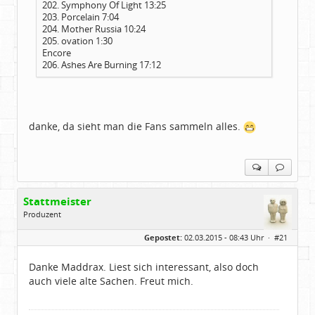
202. Symphony Of Light 13:25
203. Porcelain 7:04
204. Mother Russia 10:24
205. ovation 1:30
Encore
206. Ashes Are Burning 17:12
danke, da sieht man die Fans sammeln alles.
Stattmeister
Produzent
Geschlecht:
Gepostet:
02.03.2015 - 08:43 Uhr ·
#21
Herkunft:
Meinerzhagen
Beiträge:
14322
Dabei seit:
08 / 2009
Danke Maddrax. Liest sich interessant, also doch
auch viele alte Sachen. Freut mich.