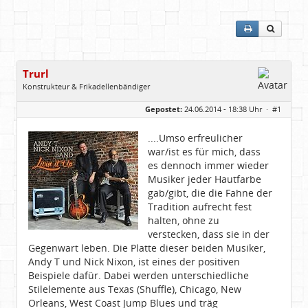
Trurl
Konstrukteur & Frikadellenbändiger
Geschlecht:
Gepostet:
24.06.2014 - 18:38 Uhr ·
#1
Alter:
26
Beiträge:
13855
Dabei seit:
05 / 2006
....Umso erfreulicher
war/ist es für mich, dass
es dennoch immer wieder
Musiker jeder Hautfarbe
gab/gibt, die die Fahne der
Tradition aufrecht fest
halten, ohne zu
verstecken, dass sie in der
Gegenwart leben. Die Platte dieser beiden Musiker,
Andy T und Nick Nixon, ist eines der positiven
Beispiele dafür. Dabei werden unterschiedliche
Stilelemente aus Texas (Shuffle), Chicago, New
Orleans, West Coast Jump Blues und träg