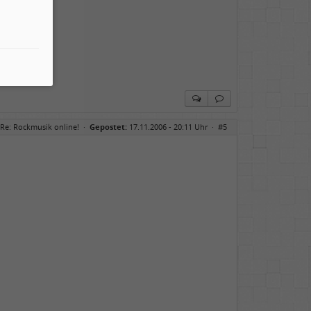
Re: Rockmusik online!
·
Gepostet:
17.11.2006 - 20:11 Uhr ·
#5