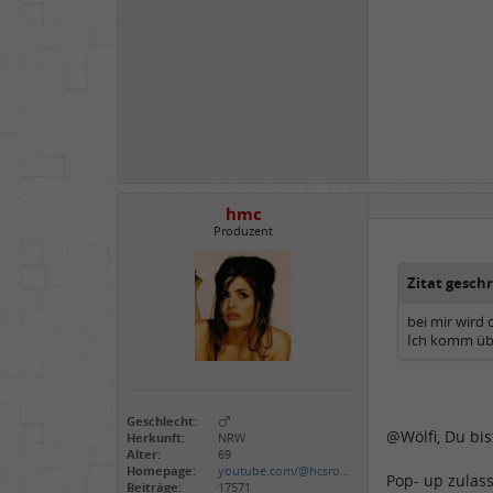
hmc
Produzent
Zitat gesch
bei mir wird 
Ich komm über
Geschlecht:
@Wölfi, Du bis
Herkunft:
NRW
Alter:
69
Homepage:
youtube.com/@hcsro…
Pop- up zulass
Beiträge:
17571