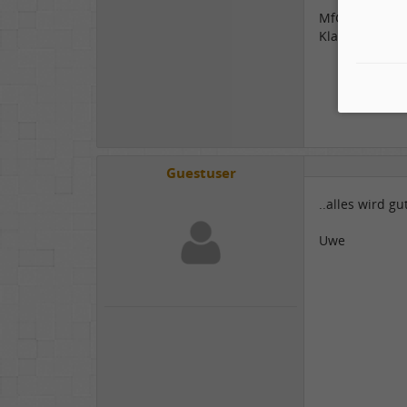
MfG
Klaus
Guestuser
..alles wird gut
Uwe