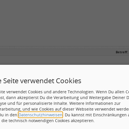
Betreff:
rieben von scooter
e Seite verwendet Cookies
s Recht,dat funzt nich..
eite verwendet Cookies und andere Technologien. Wenn Du allen C
st, dann akzeptierst Du die Verarbeitung und Weitergabe Deiner 
yse und für personalisierte Inhalte. Weitere Informationen zur
rarbeitung, und wie Cookies auf dieser Webseite verwendet werde
 Du in den
Datenschutzhinweisen
. Du kannst mit Einschränkungen
h die technisch notwendigen Cookies akzeptieren.
.äh...ich meine damit, das ich froh bin, das es nicht an meinen Brow