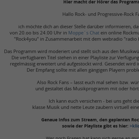
Hier macht der Hörer das Program
Hallo Rock- und Progressive-Rock F
ich möchte dich an dieser Stelle darüber informieren, das
von 20.oo bis 24.00 Uhr in
Moppe´s Chat
ein online Rockm
"Rock4you" in Zusammenarbeit mit dem webradio "radio b
Das Programm wird moderiert und stellt sich aus den Musik
Die verfügbaren Titel stehen in einer Playliste zur Verfügung
regelmässig erweitert und aufgestockt wird. Gesendet wird in
Der Empfang sollte mit allen gängigen Playern probl
Also Rock Fans – lasst euch mal sehen bzw. wü
und gestaltet das Musikprogramm mit oder hört 
Ich kann euch versichern - bei uns geht di
klasse Musik und nette Leute zaubern virtuell ein
Genaue Infos zum Stream, den geplanten R
sowie der Playliste gibt es hier:
>kli
Wer noch Fragen hat kann sich gerne an mi