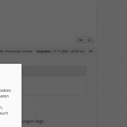
Re: Rockmusik online!
·
Gepostet:
17.11.2006 - 20:09 Uhr ·
#4
ookies
Daten
n,
 auch
sereinstellungen liegt...