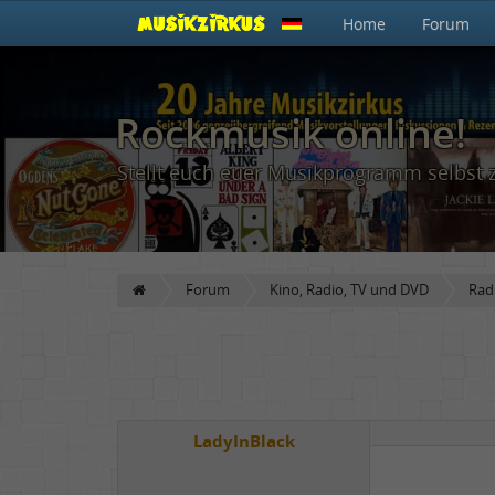
Home
Forum
Rockmusik online!
Stellt euch euer Musikprogramm selbst
Forum
Kino, Radio, TV und DVD
Rad
LadyInBlack