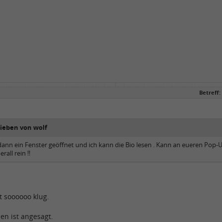
Betreff:
rieben von wolf
dann ein Fenster geöffnet und ich kann die Bio lesen . Kann an eueren Pop-U
all rein !!
t soooooo klug.
en ist angesagt.