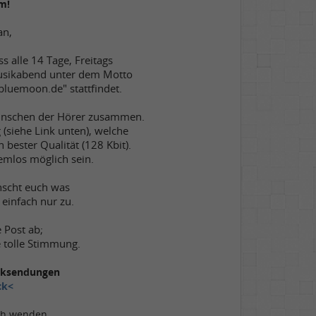
m!
an,
s alle 14 Tage, Freitags
usikabend unter dem Motto
luemoon.de" stattfindet.
wünschen der Hörer zusammen.
 (siehe Link unten), welche
 bester Qualität (128 Kbit).
emlos möglich sein.
nscht euch was
einfach nur zu.
e Post ab;
e tolle Stimmung.
ocksendungen
ck<
ch wenden.