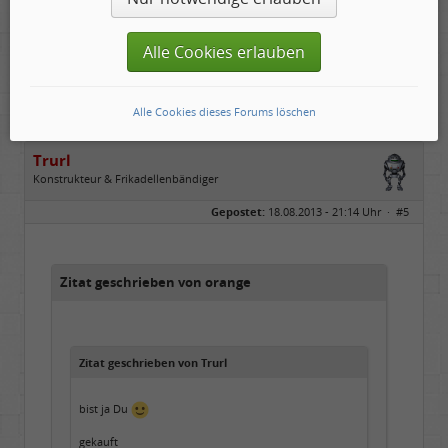
Alle Cookies erlauben
Danke!
Alle Cookies dieses Forums löschen
Trurl
Konstrukteur & Frikadellenbändiger
Geschlecht:
Gepostet:
18.08.2013 - 21:14 Uhr ·
#5
Alter:
26
Beiträge:
13854
Dabei seit:
05 / 2006
Zitat geschrieben von orange
Zitat geschrieben von Trurl
bist ja Du
gekauft