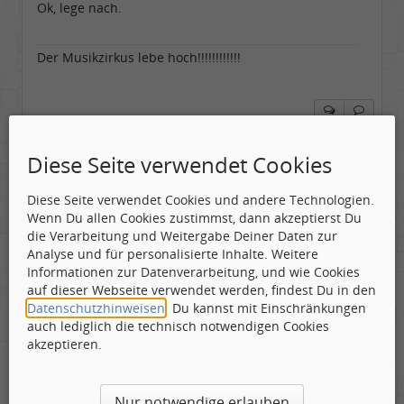
Ok, lege nach.
Beiträge:
17571
Dabei seit:
04 / 2006
Der Musikzirkus lebe hoch!!!!!!!!!!!!
orange
Diese Seite verwendet Cookies
Diese Seite verwendet Cookies und andere Technologien.
Gepostet:
13.08.2013 - 07:07 Uhr ·
#4
Wenn Du allen Cookies zustimmst, dann akzeptierst Du
die Verarbeitung und Weitergabe Deiner Daten zur
Analyse und für personalisierte Inhalte. Weitere
Zitat geschrieben von Trurl
Informationen zur Datenverarbeitung, und wie Cookies
auf dieser Webseite verwendet werden, findest Du in den
Datenschutzhinweisen
. Du kannst mit Einschränkungen
bist ja Du
auch lediglich die technisch notwendigen Cookies
gekauft
akzeptieren.
trurl
Nur notwendige erlauben