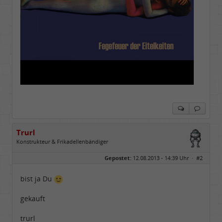
Trurl
Konstrukteur & Frikadellenbändiger
Geschlecht:
Gepostet:
12.08.2013 - 14:39 Uhr ·
#2
Alter:
26
Beiträge:
13854
Dabei seit:
05 / 2006
bist ja Du
gekauft
trurl