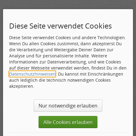
Diese Seite verwendet Cookies
badMoon
Diese Seite verwendet Cookies und andere Technologien.
Wenn Du allen Cookies zustimmst, dann akzeptierst Du
Gepostet:
19.04.2013 - 07:38 Uhr ·
#1
die Verarbeitung und Weitergabe Deiner Daten zur
Analyse und für personalisierte Inhalte. Weitere
Im Alter von nur 69 Jahren
Informationen zur Datenverarbeitung, und wie Cookies
ist der britische Grafik-
auf dieser Webseite verwendet werden, findest Du in den
Designer Storm
Datenschutzhinweisen
. Du kannst mit Einschränkungen
Thorgerson verstorben.
auch lediglich die technisch notwendigen Cookies
akzeptieren.
Berühmtheit erlangte er
mit dem Cover des 1973
erschienenen Pink Floyd -
Nur notwendige erlauben
Albums "The Dark Side Of The Moon".
Alle Cookies erlauben