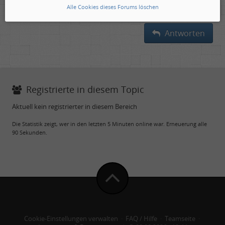
Alle Cookies dieses Forums löschen
Antworten
Registrierte in diesem Topic
Aktuell kein registrierter in diesem Bereich
Die Statistik zeigt, wer in den letzten 5 Minuten online war. Erneuerung alle
90 Sekunden.
Cookie-Einstellungen verwalten
·
FAQ / Hilfe
·
Teamseite
·