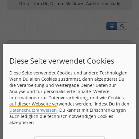
N.S.U. - Turn On, Or Turn Me Down - Author: Tom Cody
badMoon
Diese Seite verwendet Cookies
Gepostet:
15.04.2013 - 22:49 Uhr ·
#1
Diese Seite verwendet Cookies und andere Technologien.
Im vorliegenden Fall
Wenn Du allen Cookies zustimmst, dann akzeptierst Du
handelt es sich weder um
die Verarbeitung und Weitergabe Deiner Daten zur
einen Prozeß, noch um ein
Analyse und für personalisierte Inhalte. Weitere
Auto, sondern um eine
Informationen zur Datenverarbeitung, und wie Cookies
schottische Band. Die
auf dieser Webseite verwendet werden, findest Du in den
Jungs aus Glasgow zeigen
Datenschutzhinweisen
. Du kannst mit Einschränkungen
sich auf ihrer Scheibe
auch lediglich die technisch notwendigen Cookies
stark an die Gruppe Cream
akzeptieren.
orientiert, nur schwerer und dunkler. Typisch aus
den Highlands eben. Bands wie Writing On The Wall,
Soho Orange und Bodkin lassen grüßen....