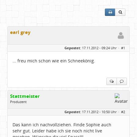
earl grey
Gepostet:
17.11.2012 - 09:24 Uhr ·
#1
... freu mich schon wie ein Schneekönig.
Stattmeister
Produzent
Geschlecht:
Gepostet:
17.11.2012 - 10:50 Uhr ·
#2
Herkunft:
Meinerzhagen
Beiträge:
14322
Dabei seit:
08 / 2009
Das kann ich nachvollziehen. Finde Sophie auch
sehr gut. Leider habe ich sie noch nicht live
gesehen. Wünsche dir viel Spass!!!