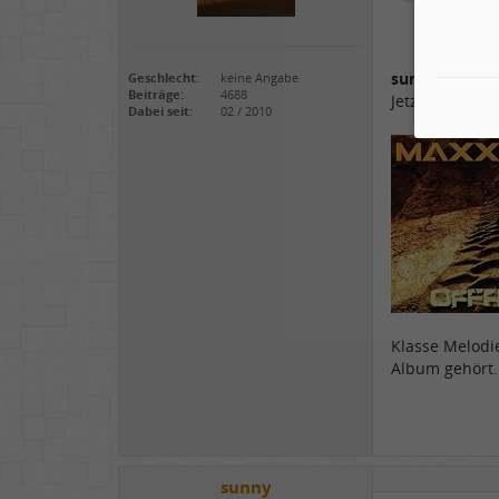
sunny
, das wa
Geschlecht:
keine Angabe
Beiträge:
4688
Jetzt dreht di
Dabei seit:
02 / 2010
Klasse Melodi
Album gehört.
sunny