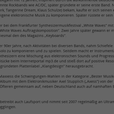
nnte Rockbands wie AC/DC, später gründete er seine erste Band. 
rk, Tangerine Dream, Klaus Schulze) bekam, kaufte er sich seinen
 eigene elektronische Musik zu komponieren. Später rüstete er sei
r bei dem Frankfurter Synthesizermusikfestival „White Waves“ mit 
 „White Waves Auftragskomposition“. Zwei Jahre später gewann er m
iesmal den des Magazins „Keyboards“.
r 90er Jahre, nach Aktivitäten bei diversen Bands, nahm Schiefel
solo zu komponieren und zu spielen. Seitdem macht er Instrumenta
thesizern eine Mischung aus elektronischen Sounds und Progressive
Stücke beim Internetportal mp3.de und stieß dort auf positive Res
gründeten Plattenlabel „Klangdesign“ herausgebracht.
axxess die Schwingungen-Wahlen in der Kategorie „Bester Musiker
lbum mit dem Elektronikmusiker Axel Stupplich („Axess“) von der 
s Öfteren gemeinsam auf, neben Deutschland auch auf namhaften El
betreibt auch Laufsport und nimmt seit 2007 regelmäßig an Ultram
ögglingen.