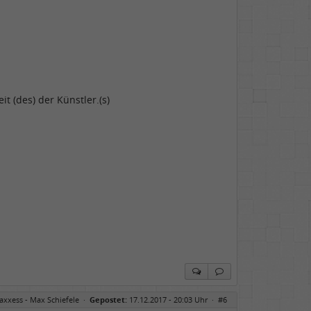
t (des) der Künstler.(s)
axxess - Max Schiefele
·
Gepostet:
17.12.2017 - 20:03 Uhr ·
#6