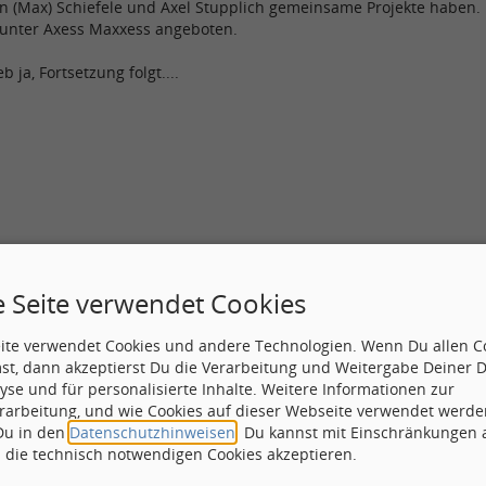
an (Max) Schiefele und Axel Stupplich gemeinsame Projekte haben.
unter Axess Maxxess angeboten.
b ja, Fortsetzung folgt....
e Seite verwendet Cookies
Betreff:
Re: M
eite verwendet Cookies und andere Technologien. Wenn Du allen C
st, dann akzeptierst Du die Verarbeitung und Weitergabe Deiner 
yse und für personalisierte Inhalte. Weitere Informationen zur
rarbeitung, und wie Cookies auf dieser Webseite verwendet werde
 Du in den
Datenschutzhinweisen
. Du kannst mit Einschränkungen
elleicht direkt Kontakt aufnehmen.
h die technisch notwendigen Cookies akzeptieren.
maxxess.de/cm/index.php?de