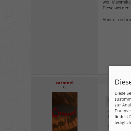
weil Maximili
Diese werden 
Aber ich schrie
Dies
caramel
DJ
Diese S
zustimm
Zitat
zur Anal
Datenve
@ Caramel
findest
Du kannst vi
lediglic
http://www.