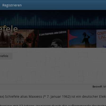
Registrieren
efele
iefele
Betreff:
Ma
x) Schiefele alias Maxxess (* 7. Januar 1962) ist ein deutscher El
begann mit 12 Jahren, inspiriert durch die aufkommende deutsche 