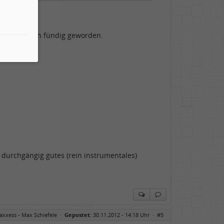
d dort bin ich fündig geworden.
 durchgängig gutes (rein instrumentales)
axxess - Max Schiefele
·
Gepostet:
30.11.2012 - 14:18 Uhr ·
#5