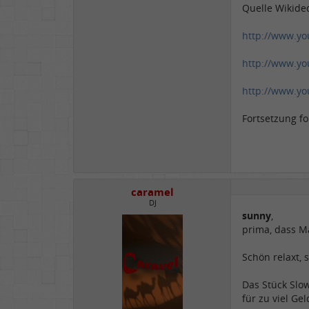
Quelle Wikide
http://www.y
http://www.y
http://www.yo
Fortsetzung folg
caramel
DJ
sunny
,
prima, dass M
Schön relaxt, 
Das Stück Slow
für zu viel Ge