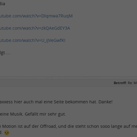
dia
outube.com/watch?v=Dlqmwa7RuqM
outube.com/watch?v=zkQAeGdEY3A
utube.com/watch?v=U_iJVeGwfKI
t.....
Betreff:
Re: M
axxess hier auch mal eine Seite bekommen hat. Danke!
seine Musik. Gefällt mir sehr gut.
 Motion ist auf der Offroad, und die steht schon sooo lange auf mei
ld.