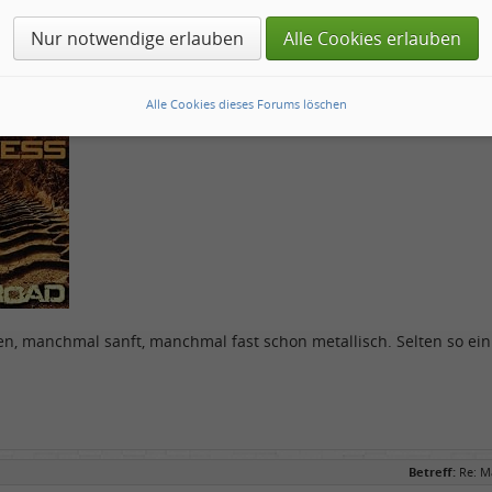
Nur notwendige erlauben
Alle Cookies erlauben
r ein guter Tipp. Auf seiner Homepage gibt er einige shops an, un
ch hier erstmals
Alle Cookies dieses Forums löschen
en, manchmal sanft, manchmal fast schon metallisch. Selten so ein
Betreff:
Re: M