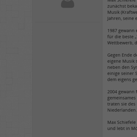
zunächst beka
Musik (Kraftwe
Jahren, seine
1987 gewann e
für die beste
Wettbewerb, d
Gegen Ende de
eigene Musik 
neben den Syn
einige seiner 
dem eigens ge
2004 gewann M
gemeinsames A
traten sie de
Niederlanden.
Max Schiefele 
und lebt in M