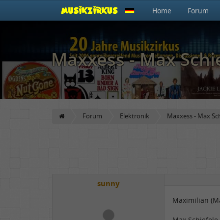
Home
Forum
Maxxess - Max Schi
Forum
Elektronik
Maxxess - Max Sch
sunny
Maximilian (Ma
Max Schiefele 