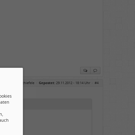
axxess - Max Schiefele
·
Gepostet:
29.11.2012 - 18:14 Uhr ·
#4
ookies
Daten
n,
 auch