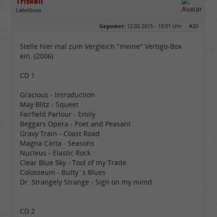
Triskell
Labelboss
Geschlecht:
Gepostet:
12.02.2015 - 19:01 Uhr ·
#20
Herkunft:
Berlin
Alter:
68
Beiträge:
55842
Stelle hier mal zum Vergleich "meine" Vertigo-Box
Dabei seit:
04 / 2006
ein. (2006)
CD 1
Gracious - Introduction
May Blitz - Squeet
Fairfield Parlour - Emily
Beggars Opera - Poet and Peasant
Gravy Train - Coast Road
Magna Carta - Seasons
Nucleus - Elastic Rock
Clear Blue Sky - Tool of my Trade
Colosseum - Butty´s Blues
Dr. Strangely Strange - Sign on my mimd
CD 2