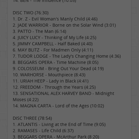
14. BEN - The Influence (10:05)
DISC TWO (76:30)
1. Dr. Z - Evil Woman's Manly Child (4:46)
2. JADE WARRIOR - Borne on the Solar Wind (3:01)
3. PATTO - The Man (6:14)
4. JUICY LUCY - Thinking of My Life (4:25)
5. JIMMY CAMPBELL - Half Baked (4:40)
6. MAY BLITZ - For Madmen Only (4:11)
7. TUDOR LODGE - The Lady's Changing Home (4:36)
8. BEGGARS OPERA - Time Machine (8:05)
9. COLOSSEUM - Bring Out Your Dead (4:19)
10. WARHORSE - Mouthpiece (8:43)
11. URIAH HEEP - Lady in Black (4:41)
12. FREEDOM - Through the Years (4:25)
13. SENSATIONAL ALEX HARVEY BAND - Midnight
Moses (4:22)
14. MAGNA CARTA - Lord of the Ages (10:02)
DISC THREE (78:54)
1. ATLANTIS - Living at the End of Time (9:05)
2. RAMASES - Life Child (6:37)
3. BEGGARS OPERA - McArthur Park (8:20)