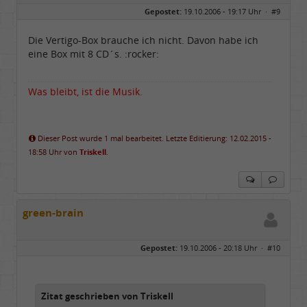
Geschlecht:
Gepostet:
19.10.2006 - 19:17 Uhr ·
#9
Herkunft:
Berlin
Alter:
68
Beiträge:
55842
Die Vertigo-Box brauche ich nicht. Davon habe ich
Dabei seit:
04 / 2006
eine Box mit 8 CD´s. :rocker:
Was bleibt, ist die Musik.
Dieser Post wurde 1 mal bearbeitet. Letzte Editierung: 12.02.2015 -
18:58 Uhr von
Triskell
.
green-brain
Gepostet:
19.10.2006 - 20:18 Uhr ·
#10
Zitat geschrieben von Triskell