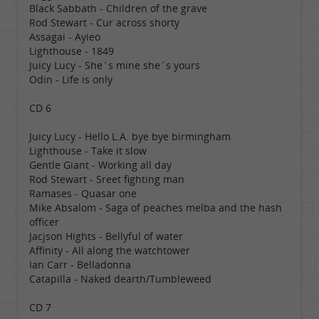
Black Sabbath - Children of the grave
Rod Stewart - Cur across shorty
Assagai - Ayieo
Lighthouse - 1849
Juicy Lucy - She´s mine she´s yours
Odin - Life is only
CD 6
Juicy Lucy - Hello L.A. bye bye birmingham
Lighthouse - Take it slow
Gentle Giant - Working all day
Rod Stewart - Sreet fighting man
Ramases - Quasar one
Mike Absalom - Saga of peaches melba and the hash
officer
Jacjson Hights - Bellyful of water
Affinity - All along the watchtower
Ian Carr - Belladonna
Catapilla - Naked dearth/Tumbleweed
CD 7