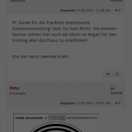
Labelboss
Geschlecht:
Gepostet:
21.02.2012 - 21:26 Uhr ·
#15
Herkunft:
Dortmund
Alter:
70
Beiträge:
53878
FP, danke für die Tracklist! Interessante
Dabei seit:
11 / 2006
Zusammenstellung! Aber Du hast Recht: die meisten
Sachen stehen hier auch als Alben im Regal! Für den
Einstieg aber durchaus zu empfehlen!
Ehe der Hahn zweimal kräht......
hmc
Produzent
Geschlecht:
Gepostet:
22.02.2012 - 07:41 Uhr ·
#16
Herkunft:
NRW
Alter:
69
Homepage:
youtube.com/@hcsro…
Beiträge:
17571
Dabei seit:
04 / 2006