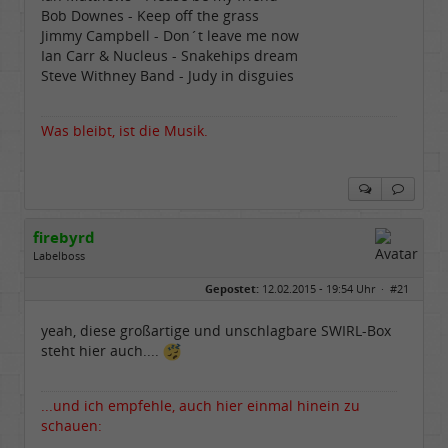
Bob Downes - Keep off the grass
Jimmy Campbell - Don´t leave me now
Ian Carr & Nucleus - Snakehips dream
Steve Withney Band - Judy in disguies
Was bleibt, ist die Musik.
firebyrd
Labelboss
Geschlecht:
keine Angabe
Gepostet:
12.02.2015 - 19:54 Uhr ·
#21
Herkunft:
Hausgeburt (Ausgeburt?)
Beiträge:
48848
Dabei seit:
05 / 2006
yeah, diese großartige und unschlagbare SWIRL-Box
steht hier auch....
...und ich empfehle, auch hier einmal hinein zu
schauen: