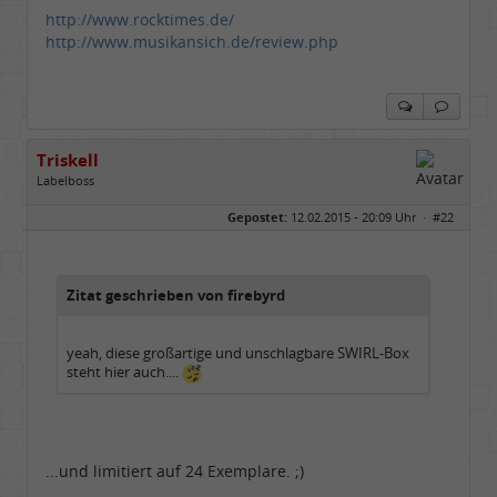
http://www.rocktimes.de/
http://www.musikansich.de/review.php
Triskell
Labelboss
Geschlecht:
Gepostet:
12.02.2015 - 20:09 Uhr ·
#22
Herkunft:
Berlin
Alter:
68
Beiträge:
55842
Dabei seit:
04 / 2006
Zitat geschrieben von firebyrd
yeah, diese großartige und unschlagbare SWIRL-Box
steht hier auch....
...und limitiert auf 24 Exemplare. ;)