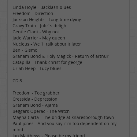
Linda Hoyle - Backlash blues
Freedom - Direction
Jackson Heights - Long time dying
Gravy Train - Jule´s delight
Gentle Giant - Why not
Jade Warrior - May queen
Nucleus - We´ll talk about it later
Ben - Gismo
Graham Bond & Holy Magick - Return of arthur
Catapilla - Thank christ for george
Uriah Heep - Lucy blues
CD 8
Freedom - Toe grabber
Cressida - Depression
Graham Bond - Ajama
Beggars Operac - The Witch
Magna Carta - The bridge at knaresborough town
Paul jones - And you say i´m too dependent on my
mind
Ian Matthews - Please be my friend