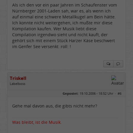
Als ich den vor ein paar Jahren im Schaufenster vom
Nürnberger 2001-Laden sah, war es, als wenn ich
auf einmal eine schwere Metallkugel am Bein hätte.
Ich konnte nicht weitergehen, ich mußte mir diese
Kompilation kaufen. Wer Musik liebt diese
Compilation irgendwo sieht und nicht kauft, der
gehört sich mit einem Stück Harzer Käse beschwert
im Genfer See versenkt :roll: !
Triskell
Labelboss
Geschlecht:
Gepostet:
19.10.2006 - 18:52 Uhr ·
#6
Herkunft:
Berlin
Alter:
68
Beiträge:
55842
Gehe mal davon aus, die gibts nicht mehr?
Dabei seit:
04 / 2006
Was bleibt, ist die Musik.