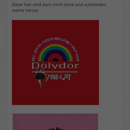
Homepage:
youtube.com/@hcsro…
Diese hier sind auch nicht ohne und schmücken
Beiträge:
17571
meine Vitrine.
Dabei seit:
04 / 2006