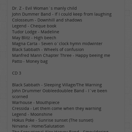
Dr. Z - Evil Woman´s manly child
John Dummer Band - If I could keep from laughing
Colosseum - Downhill and shadows
Legend - Cheque book
Tudor Lodge - Madeline
May Blitz - High beech
Magna Carta - Seven o´clock hymn midwinter
Black Sabbath - Wheels of confusion
Manfred Mann Chapter Three - Happy beeing me
Patto - Money bag
CD 3
Black Sabbath - Sleeping Village/The Warning
John Drummer Oobleedoublee Band - I´ve been
scorned
Warhouse - Mouthpiece
Cressida - Let them come when they warning
Legend - Moonshine
Hokus Poke - Sunrise sunset (The sunset)
Nirvana - Home/Salutation
The Sensational Alex Harvey Band - Smouldering