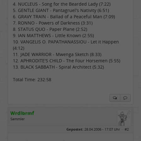
4. NUCLEUS - Song for the Bearded Lady (7:22)
5. GENTLE GIANT - Pantagruel's Nativity (6:51)
6. GRAVY TRAIN - Ballad of a Peaceful Man (7:09)
7. RONNO - Powers of Darkness (3:31)
8. STATUS QUO - Paper Plane (2:52)
9. IAN MATTHEWS - Little Known (2:55)
10. VANGELIS O. PAPATHANASSIOU - Let it Happen
(4:12)
11. JADE WARRIOR - Mwenga Sketch (8:33)
12. APHRODITE'S CHILD - The Four Horsemen (5:55)
13. BLACK SABBATH - Spiral Architect (5:32)
Total Time: 232:58
Wrdlbrmf
Sammler
Geschlecht:
keine Angabe
Gepostet:
28.04.2006 - 17:07 Uhr ·
#2
Beiträge:
632
Dabei seit:
03 / 2007