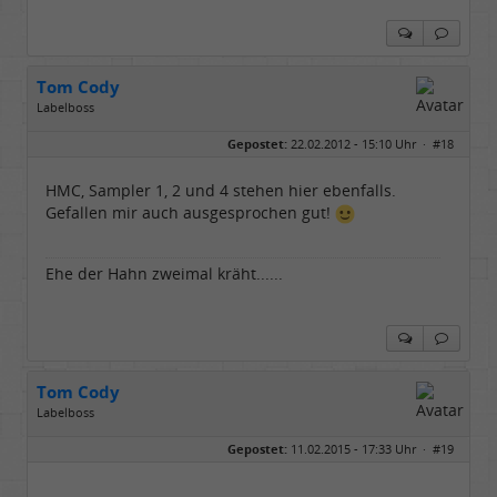
Tom Cody
Labelboss
Geschlecht:
Gepostet:
22.02.2012 - 15:10 Uhr ·
#18
Herkunft:
Dortmund
Alter:
70
Beiträge:
53878
HMC, Sampler 1, 2 und 4 stehen hier ebenfalls.
Dabei seit:
11 / 2006
Gefallen mir auch ausgesprochen gut!
Ehe der Hahn zweimal kräht......
Tom Cody
Labelboss
Geschlecht:
Gepostet:
11.02.2015 - 17:33 Uhr ·
#19
Herkunft:
Dortmund
Alter:
70
Beiträge:
53878