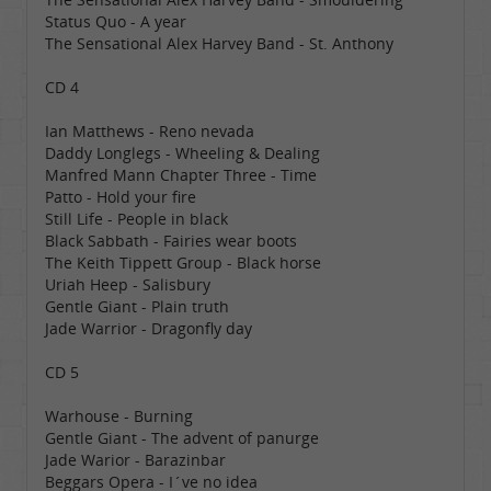
Status Quo - A year
The Sensational Alex Harvey Band - St. Anthony
CD 4
Ian Matthews - Reno nevada
Daddy Longlegs - Wheeling & Dealing
Manfred Mann Chapter Three - Time
Patto - Hold your fire
Still Life - People in black
Black Sabbath - Fairies wear boots
The Keith Tippett Group - Black horse
Uriah Heep - Salisbury
Gentle Giant - Plain truth
Jade Warrior - Dragonfly day
CD 5
Warhouse - Burning
Gentle Giant - The advent of panurge
Jade Warior - Barazinbar
Beggars Opera - I´ve no idea