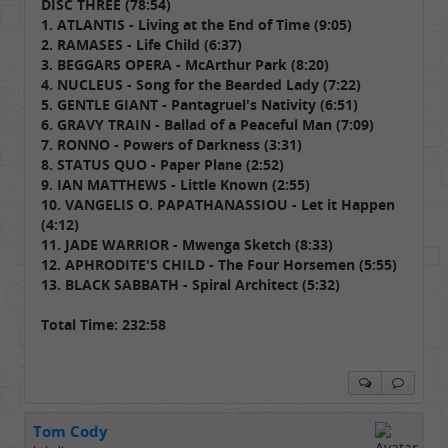
DISC THREE (78:54)
1. ATLANTIS - Living at the End of Time (9:05)
2. RAMASES - Life Child (6:37)
3. BEGGARS OPERA - McArthur Park (8:20)
4. NUCLEUS - Song for the Bearded Lady (7:22)
5. GENTLE GIANT - Pantagruel's Nativity (6:51)
6. GRAVY TRAIN - Ballad of a Peaceful Man (7:09)
7. RONNO - Powers of Darkness (3:31)
8. STATUS QUO - Paper Plane (2:52)
9. IAN MATTHEWS - Little Known (2:55)
10. VANGELIS O. PAPATHANASSIOU - Let it Happen
(4:12)
11. JADE WARRIOR - Mwenga Sketch (8:33)
12. APHRODITE'S CHILD - The Four Horsemen (5:55)
13. BLACK SABBATH - Spiral Architect (5:32)
Total Time: 232:58
Tom Cody