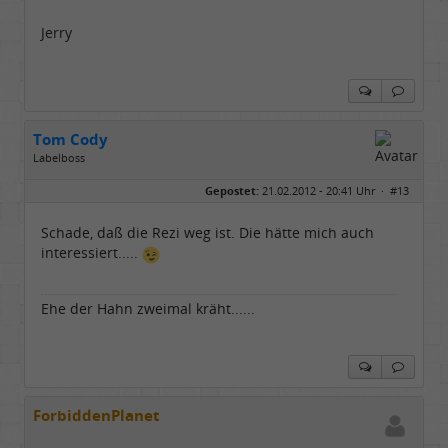
Jerry
Tom Cody
Labelboss
Geschlecht:
Gepostet:
21.02.2012 - 20:41 Uhr ·
#13
Herkunft:
Dortmund
Alter:
70
Beiträge:
53878
Schade, daß die Rezi weg ist. Die hätte mich auch
Dabei seit:
11 / 2006
interessiert.....
Ehe der Hahn zweimal kräht......
ForbiddenPlanet