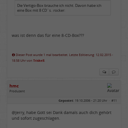
Die Vertigo-Box brauche ich nicht. Davon habe ich
eine Box mit 8 CD´s. :rocker:
was ist denn das für eine 8-CD-Box???
Dieser Post wurde 1 mal bearbeitet. Letzte Editierung: 12.02.2015 -
18:58 Uhr von
Triskell
.
hmc
Produzent
Geschlecht:
Gepostet:
19.10.2006 - 21:20 Uhr ·
#11
Herkunft:
NRW
Alter:
69
Homepage:
youtube.com/@hcsro…
@Jerry, habe Gott sei Dank damals auch dich gehört
Beiträge:
17571
und sofort zugeschlagen.
Dabei seit:
04 / 2006