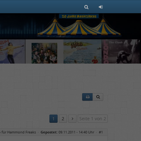
1
2
Seite 1 von 2
o für Hammond Freaks
·
Gepostet:
09.11.2011 - 14:40 Uhr ·
#1