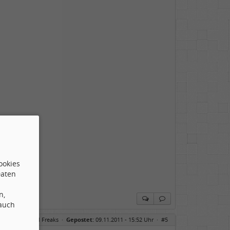
ookies
Daten
n,
 auch
o für Hammond Freaks
·
Gepostet:
09.11.2011 - 15:52 Uhr ·
#5