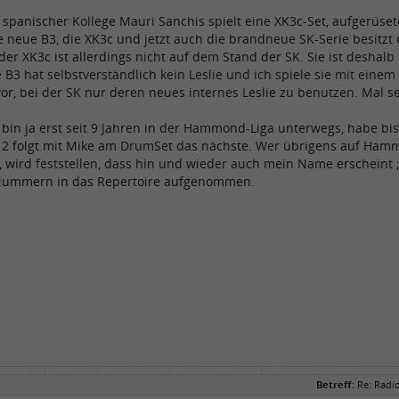
n spanischer Kollege Mauri Sanchis spielt eine XK3c-Set, aufgerüse
e neue B3, die XK3c und jetzt auch die brandneue SK-Serie besitzt 
 der XK3c ist allerdings nicht auf dem Stand der SK. Sie ist deshal
 B3 hat selbstverständlich kein Leslie und ich spiele sie mit einem
vor, bei der SK nur deren neues internes Leslie zu benutzen. Mal 
 bin ja erst seit 9 Jahren in der Hammond-Liga unterwegs, habe b
12 folgt mit Mike am DrumSet das nächste. Wer übrigens auf Ha
gt, wird feststellen, dass hin und wieder auch mein Name erschein
 Nummern in das Repertoire aufgenommen.
Betreff:
Re: Radi