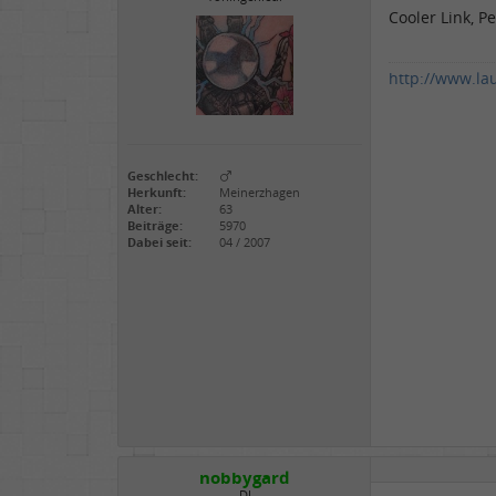
Cooler Link, Pe
http://www.la
Geschlecht:
Herkunft:
Meinerzhagen
Alter:
63
Beiträge:
5970
Dabei seit:
04 / 2007
nobbygard
DJ