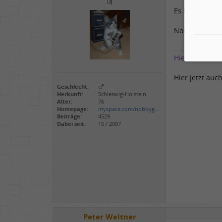
DJ
Es läuft schon
Nobby
Hier bin ich Me
Hier jetzt auch
Geschlecht:
Herkunft:
Schleswig-Holstein
Alter:
76
Homepage:
myspace.com/nobbyg…
Beiträge:
4529
Dabei seit:
10 / 2007
Peter Weltner