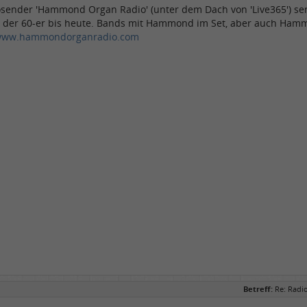
sender 'Hammond Organ Radio' (unter dem Dach von 'Live365') sende
n der 60-er bis heute. Bands mit Hammond im Set, aber auch Hamm
ww.hammondorganradio.com
Betreff:
Re: Radi