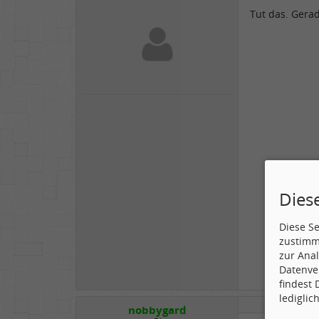
Tut das. Gera
Dies
Diese S
zustimm
zur Anal
Datenve
findest
lediglic
nobbygard