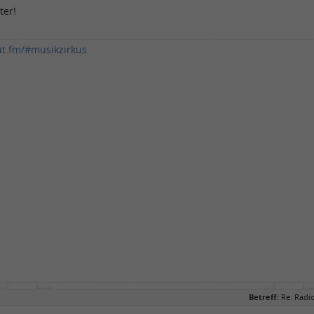
ter!
ut.fm/#musikzirkus
Betreff:
Re: Radi