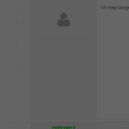
Ich mag übrig
nobbygard