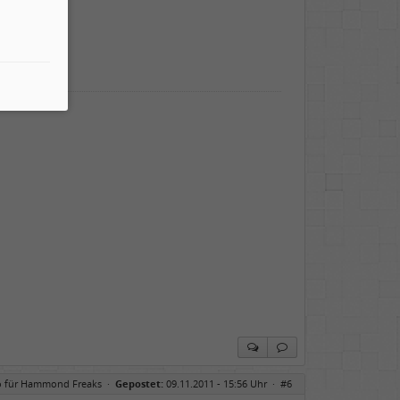
ig!
o für Hammond Freaks
·
Gepostet:
09.11.2011 - 15:56 Uhr ·
#6