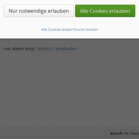
 die ganze Zeit. Nur diese Ami-Werbe-Kacke zwischendurch ist nerv
Nur notwendige erlauben
Alle Cookies erlauben
Alle Cookies dieses Forums löschen
nsch, hier will ich sein.
 - vor allem Vinyl:
Nobby's Vinylladen
Betreff:
Re: Radi