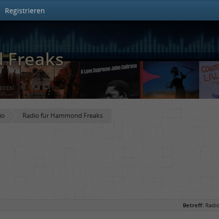
Registrieren
 Freaks
io
Radio für Hammond Freaks
Betreff:
Radi