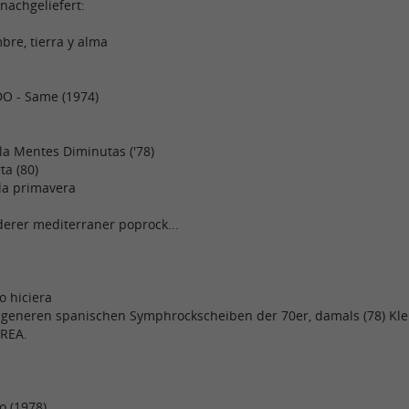
nachgeliefert:
re, tierra y alma
O - Same (1974)
lla Mentes Diminutas ('78)
ta (80)
la primavera
ederer mediterraner poprock...
o hiciera
ngeneren spanischen Symphrockscheiben der 70er, damals (78) Klei
REA.
o (1978)