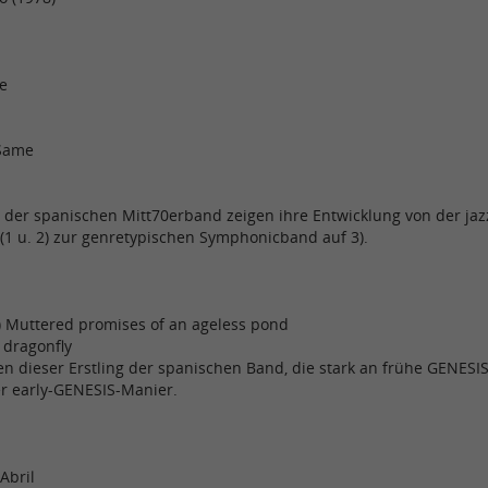
e
 Same
 der spanischen Mitt70erband zeigen ihre Entwicklung von der jaz
(1 u. 2) zur genretypischen Symphonicband auf 3).
) Muttered promises of an ageless pond
 dragonfly
en dieser Erstling der spanischen Band, die stark an frühe GENESIS
 early-GENESIS-Manier.
Abril