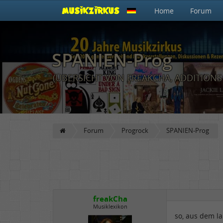
Home
Forum
SPANIEN-Prog
(ÜBERSICHT VON FREAKCHA, ADDITION
Forum
Progrock
SPANIEN-Prog
freakCha
Musiklexikon
so, aus dem la