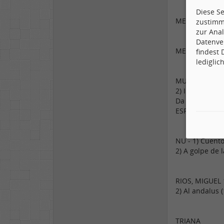
Diese S
MEDINA AZAH
zustimm
zur Anal
Datenve
MEZQUITA - 1)
findest
lediglic
MUSICA URBAN
2) Iberia (1978
Da haben wir 
ESPANIA. Qual
NU - 1) Cuento
2) A golpe de l
RIOS, MIGUEL 1
2) Al andalus 
TRIANA