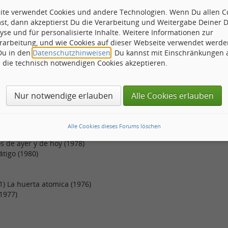
eite verwendet Cookies und andere Technologien. Wenn Du allen C
ARA
st, dann akzeptierst Du die Verarbeitung und Weitergabe Deiner 
yse und für personalisierte Inhalte. Weitere Informationen zur
rarbeitung, und wie Cookies auf dieser Webseite verwendet werde
 Recuerdos de mi terra
 Du in den
Datenschutzhinweisen
. Du kannst mit Einschränkungen
h die technisch notwendigen Cookies akzeptieren.
A – 1) Same (1976)
)
Nur notwendige erlauben
Alle Cookies erlauben
ja auch lange warten müssen, auf das CD-Reissue dieser kastagn
itätsvierer im RETURN-TO-FOREVER-Kielwasser!!! Hoffentlich kommt
Alle Cookies dieses Forums löschen
s de ayer y de hoy (1978)
átigo (1980)
) La huerta atomica (1976)
(1977)