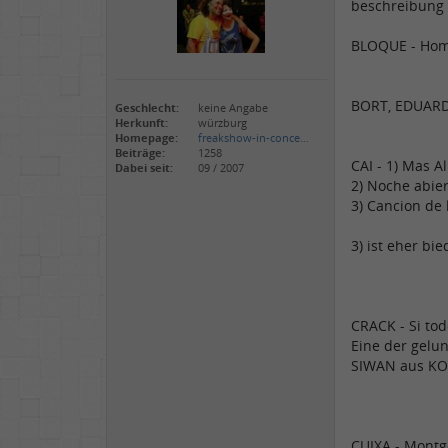
beschreibung 
BLOQUE - Homb
BORT, EDUARD
Geschlecht:
keine Angabe
Herkunft:
würzburg
Homepage:
freakshow-in-conce…
Beiträge:
1258
CAI - 1) Mas A
Dabei seit:
09 / 2007
2) Noche abier
3) Cancion de 
3) ist eher bi
CRACK - Si tod
Eine der gelu
SIWAN aus KO
CUIXA - Montg