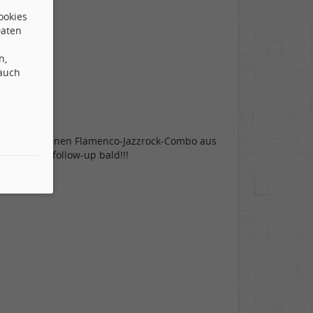
ookies
Daten
n,
 auch
ettengetriebenen Flamenco-Jazzrock-Combo aus
 auch das follow-up bald!!!