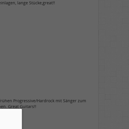
nlagen, lange Stücke,great!!
frühen Progressive/Hardrock mit Sänger zum
en. Great Guitars!!