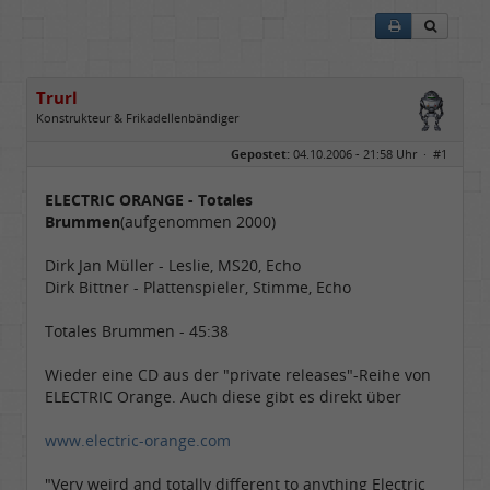
Trurl
Konstrukteur & Frikadellenbändiger
Geschlecht:
Gepostet:
04.10.2006 - 21:58 Uhr ·
#1
Alter:
26
Beiträge:
13856
Dabei seit:
05 / 2006
ELECTRIC ORANGE - Totales
Brummen
(aufgenommen 2000)
Dirk Jan Müller - Leslie, MS20, Echo
Dirk Bittner - Plattenspieler, Stimme, Echo
Totales Brummen - 45:38
Wieder eine CD aus der "private releases"-Reihe von
ELECTRIC Orange. Auch diese gibt es direkt über
www.electric-orange.com
"Very weird and totally different to anything Electric