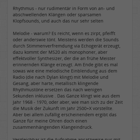
Rhythmus - nur rudimentär in Form von an- und
abschwellenden Klängen oder sparsamen
Klopfsounds, und auch das nur sehr selten
Melodie - warum? Es reicht, wenn es zirpt, pfeifft
oder anderswie tönt. Meistens werden die Sounds
durch Stimmenverfremdung via Echogerät erzeugt,
dazu kommt der MS20 als monophoner, aber
effektvoller Synthesizer, der die an frühe Meister
erinnernden Klänge erzeugt. Am Ende gibt es mal
sowas wie eine melodische Einblendung aus dem
Radio (die nach Dylan klingt) mit Melodie und
Gesang, aber harte, metallisch klingende
Rhythmustöne ersetzen das nach wenigen
Sekunden inklusive . Das Ganze klingt wie aus dem
Jahr 1968 - 1970, oder aber, wie man sich zu der Zeit
die Musik der Zukunft im Jahr 2500+X vorstellte.
Aber bei allem zufällig erscheinendem ergibt das
Ganze für meine Ohren doch einen
zusammenhängenden Klangeindruck.
Vergleichbar ist die Aufnahme ansatzweise nur mit