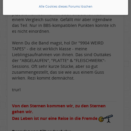
Gepostet:
04.10.2006 - 22:11 Uhr ·
#3
Alter:
26
Alle Cookies dieses Forums löschen
Beiträge:
13856
Dabei seit:
05 / 2006
yep, die Harrison fiel mir auch ein, als ich nach
einem Vergleich suchte. Gefällt mir aber irgendwie
das Teil. Nur in BBS-kompatiblen Punkten konnte ich
es nicht einordnen.
Wenn Du die Band magst, hol Dir "9904 WEIRD
TAPES" - die ist wirklich klasse - meine
Lieblingsaufnahmen von ihnen. Das sind Outtakes
der "ABGELAUFEN", "PLATTE" & "FLEISCHWERK"-
Sessions. Oft sehr kurze Stücke, aber so gut
zusammengestellt, das sie wie aus einem Guss
wirken. Rezi kommt demnächst.
trurl
Von den Sternen kommen wir, zu den Sternen
gehen wir.
Das Leben ist nur eine Reise in die Fremde