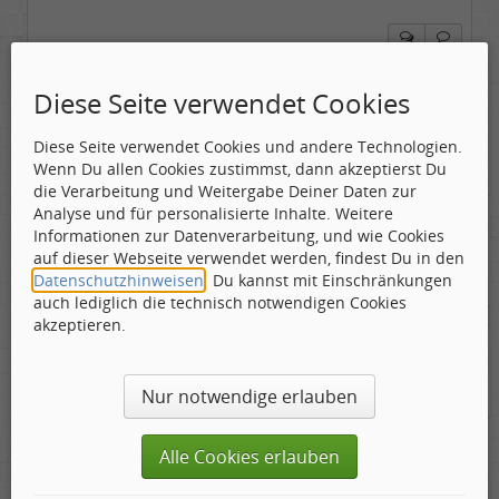
Guestuser
Diese Seite verwendet Cookies
Diese Seite verwendet Cookies und andere Technologien.
Gepostet:
04.10.2006 - 22:04 Uhr ·
#2
Wenn Du allen Cookies zustimmst, dann akzeptierst Du
die Verarbeitung und Weitergabe Deiner Daten zur
Als ich den Anfang deiner Rezi las, dachte ich das
Analyse und für personalisierte Inhalte. Weitere
klingt nach Harrisons Electronic Music oder
Informationen zur Datenverarbeitung, und wie Cookies
Beaubourg. Und am Ende....voila....
auf dieser Webseite verwendet werden, findest Du in den
Datenschutzhinweisen
. Du kannst mit Einschränkungen
Beaubourg vor allem höre ich richtig gerne.
auch lediglich die technisch notwendigen Cookies
akzeptieren.
Jerry
Nur notwendige erlauben
Trurl
Alle Cookies erlauben
Konstrukteur & Frikadellenbändiger
Geschlecht: