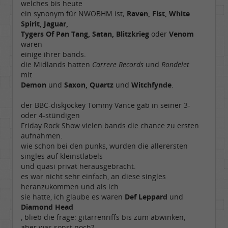
welches bis heute
ein synonym für NWOBHM ist;
Raven, Fist, White
Spirit, Jaguar,
Tygers Of Pan Tang, Satan, Blitzkrieg
oder
Venom
waren
einige ihrer bands.
die Midlands hatten
Carrere Records
und
Rondelet
mit
Demon
und
Saxon, Quartz
und
Witchfynde
.
der BBC-diskjockey Tommy Vance gab in seiner 3-
oder 4-stündigen
Friday Rock Show vielen bands die chance zu ersten
aufnahmen.
wie schon bei den punks, wurden die allerersten
singles auf kleinstlabels
und quasi privat herausgebracht.
es war nicht sehr einfach, an diese singles
heranzukommen und als ich
sie hatte, ich glaube es waren
Def Leppard
und
Diamond Head
, blieb die frage: gitarrenriffs bis zum abwinken,
aber was sonst noch?