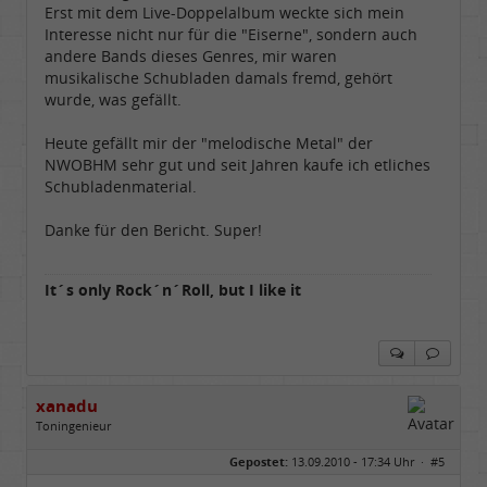
Erst mit dem Live-Doppelalbum weckte sich mein
Interesse nicht nur für die "Eiserne", sondern auch
andere Bands dieses Genres, mir waren
musikalische Schubladen damals fremd, gehört
wurde, was gefällt.
Heute gefällt mir der "melodische Metal" der
NWOBHM sehr gut und seit Jahren kaufe ich etliches
Schubladenmaterial.
Danke für den Bericht. Super!
It´s only Rock´n´Roll, but I like it
xanadu
Toningenieur
Geschlecht:
Gepostet:
13.09.2010 - 17:34 Uhr ·
#5
Herkunft:
Rain am Lech (Bayern)
Alter:
54