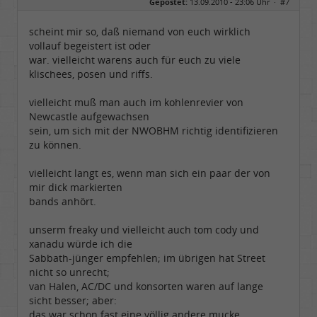
Gepostet:
13.09.2010 - 23:06 Uhr ·
#7
Herkunft:
sankt augustin
Alter:
72
Beiträge:
4671
scheint mir so, daß niemand von euch wirklich
Dabei seit:
08 / 2008
vollauf begeistert ist oder
war. vielleicht warens auch für euch zu viele
klischees, posen und riffs.
vielleicht muß man auch im kohlenrevier von
Newcastle aufgewachsen
sein, um sich mit der NWOBHM richtig identifizieren
zu können.
vielleicht langt es, wenn man sich ein paar der von
mir dick markierten
bands anhört.
unserm freaky und vielleicht auch tom cody und
xanadu würde ich die
Sabbath-jünger empfehlen; im übrigen hat Street
nicht so unrecht;
van Halen, AC/DC und konsorten waren auf lange
sicht besser; aber:
das war schon fast eine völlig andere mucke.