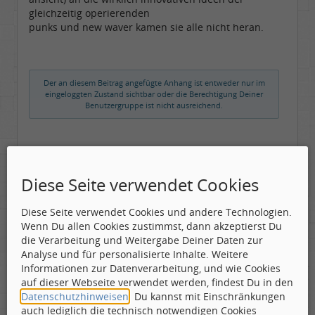
gleichzeitig operierenden
punks und new waver kamen sie alle nicht heran.
Der an diesem Beitrag angefügte Anhang ist entweder nur im
eingeloggten Zustand sichtbar oder die Berechtigung Deiner
Benutzergruppe ist nicht ausreichend.
dachse die bellen, beißen auch!
Diese Seite verwendet Cookies
Diese Seite verwendet Cookies und andere Technologien.
Wenn Du allen Cookies zustimmst, dann akzeptierst Du
freaksound
die Verarbeitung und Weitergabe Deiner Daten zur
Toningenieur
Analyse und für personalisierte Inhalte. Weitere
Geschlecht:
Informationen zur Datenverarbeitung, und wie Cookies
Gepostet:
13.09.2010 - 11:13 Uhr ·
#2
Herkunft:
Oberbayern
auf dieser Webseite verwendet werden, findest Du in den
Alter:
62
Datenschutzhinweisen
. Du kannst mit Einschränkungen
Beiträge:
5769
@Badger : :daumen: super :daumen:
Dabei seit:
05 / 2006
auch lediglich die technisch notwendigen Cookies