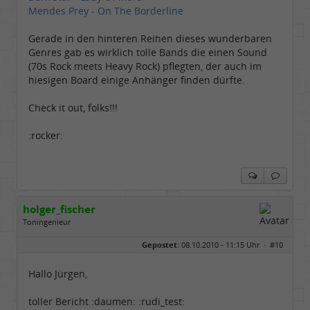
Mendes Prey - On The Borderline
Gerade in den hinteren Reihen dieses wunderbaren
Genres gab es wirklich tolle Bands die einen Sound
(70s Rock meets Heavy Rock) pflegten, der auch im
hiesigen Board einige Anhänger finden dürfte.
Check it out, folks!!!
:rocker:
holger_fischer
Toningenieur
Geschlecht:
Gepostet:
08.10.2010 - 11:15 Uhr ·
#10
Herkunft:
Meinerzhagen
Alter:
63
Beiträge:
5970
Hallo Jürgen,
Dabei seit:
04 / 2007
toller Bericht :daumen: :rudi_test: