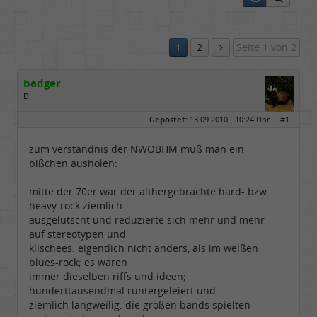
1
2
Seite 1 von 2
badger
DJ
Geschlecht:
Gepostet:
13.09.2010 - 10:24 Uhr ·
#1
Herkunft:
sankt augustin
Alter:
72
Beiträge:
4671
zum verständnis der NWOBHM muß man ein
Dabei seit:
08 / 2008
bißchen ausholen:
mitte der 70er war der althergebrachte hard- bzw.
heavy-rock ziemlich
ausgelutscht und reduzierte sich mehr und mehr
auf stereotypen und
klischees. eigentlich nicht anders, als im weißen
blues-rock; es waren
immer dieselben riffs und ideen;
hunderttausendmal runtergeleiert und
ziemlich langweilig. die großen bands spielten