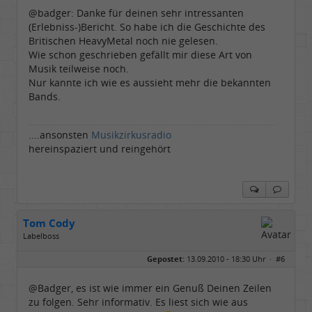
Homepage:
laut.fm/musikzirku…
@badger: Danke für deinen sehr intressanten
Beiträge:
6537
(Erlebniss-)Bericht. So habe ich die Geschichte des
Dabei seit:
05 / 2006
Britischen HeavyMetal noch nie gelesen.
Wie schon geschrieben gefällt mir diese Art von
Musik teilweise noch.
Nur kannte ich wie es aussieht mehr die bekannten
Bands.
....ansonsten
Musikzirkusradio
hereinspaziert und reingehört
Tom Cody
Labelboss
Geschlecht:
Gepostet:
13.09.2010 - 18:30 Uhr ·
#6
Herkunft:
Dortmund
Alter:
70
Beiträge:
53878
@Badger, es ist wie immer ein Genuß Deinen Zeilen
Dabei seit:
11 / 2006
zu folgen. Sehr informativ. Es liest sich wie aus