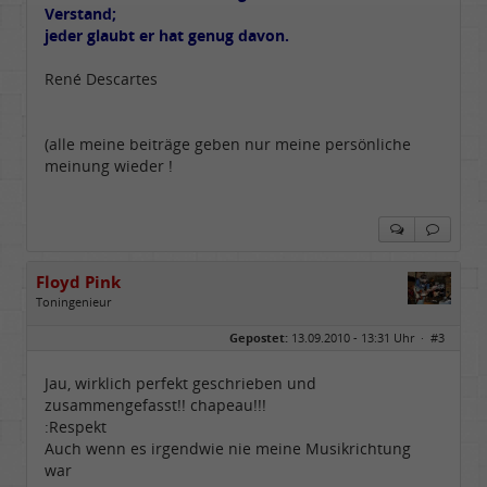
Verstand;
jeder glaubt er hat genug davon.
René Descartes
(alle meine beiträge geben nur meine persönliche
meinung wieder !
Floyd Pink
Toningenieur
Geschlecht:
keine Angabe
Gepostet:
13.09.2010 - 13:31 Uhr ·
#3
Herkunft:
Freudenstadt
Beiträge:
7827
Dabei seit:
03 / 2007
Jau, wirklich perfekt geschrieben und
zusammengefasst!! chapeau!!!
:Respekt
Auch wenn es irgendwie nie meine Musikrichtung
war