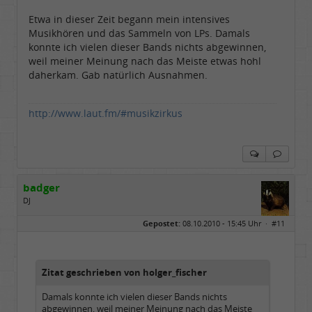
Etwa in dieser Zeit begann mein intensives
Musikhören und das Sammeln von LPs. Damals
konnte ich vielen dieser Bands nichts abgewinnen,
weil meiner Meinung nach das Meiste etwas hohl
daherkam. Gab natürlich Ausnahmen.
http://www.laut.fm/#musikzirkus
badger
DJ
Geschlecht:
Gepostet:
08.10.2010 - 15:45 Uhr ·
#11
Herkunft:
sankt augustin
Alter:
72
Beiträge:
4671
Dabei seit:
08 / 2008
Zitat geschrieben von holger_fischer
Damals konnte ich vielen dieser Bands nichts
abgewinnen, weil meiner Meinung nach das Meiste