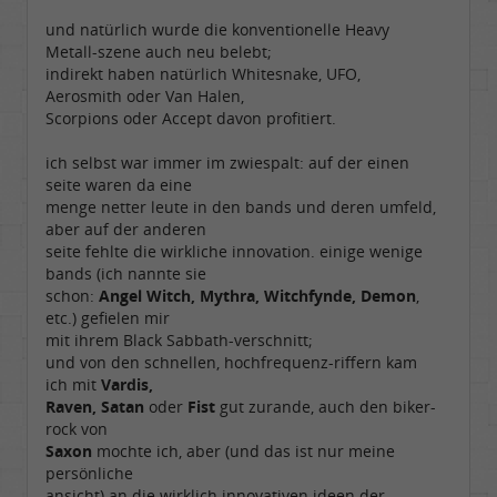
und natürlich wurde die konventionelle Heavy
Metall-szene auch neu belebt;
indirekt haben natürlich Whitesnake, UFO,
Aerosmith oder Van Halen,
Scorpions oder Accept davon profitiert.
ich selbst war immer im zwiespalt: auf der einen
seite waren da eine
menge netter leute in den bands und deren umfeld,
aber auf der anderen
seite fehlte die wirkliche innovation. einige wenige
bands (ich nannte sie
schon:
Angel Witch, Mythra, Witchfynde, Demon
,
etc.) gefielen mir
mit ihrem Black Sabbath-verschnitt;
und von den schnellen, hochfrequenz-riffern kam
ich mit
Vardis,
Raven, Satan
oder
Fist
gut zurande, auch den biker-
rock von
Saxon
mochte ich, aber (und das ist nur meine
persönliche
ansicht) an die wirklich innovativen ideen der