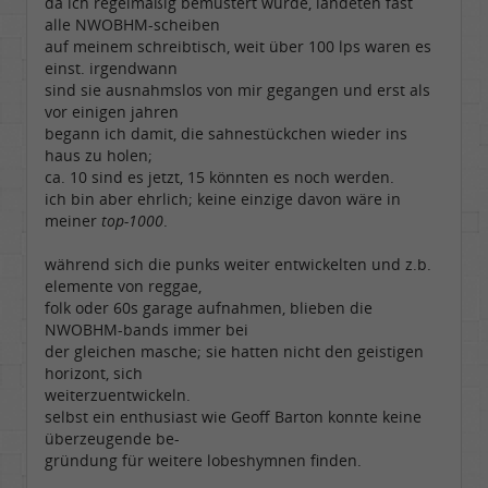
da ich regelmäßig bemustert wurde, landeten fast
alle NWOBHM-scheiben
auf meinem schreibtisch, weit über 100 lps waren es
einst. irgendwann
sind sie ausnahmslos von mir gegangen und erst als
vor einigen jahren
begann ich damit, die sahnestückchen wieder ins
haus zu holen;
ca. 10 sind es jetzt, 15 könnten es noch werden.
ich bin aber ehrlich; keine einzige davon wäre in
meiner
top-1000
.
während sich die punks weiter entwickelten und z.b.
elemente von reggae,
folk oder 60s garage aufnahmen, blieben die
NWOBHM-bands immer bei
der gleichen masche; sie hatten nicht den geistigen
horizont, sich
weiterzuentwickeln.
selbst ein enthusiast wie Geoff Barton konnte keine
überzeugende be-
gründung für weitere lobeshymnen finden.