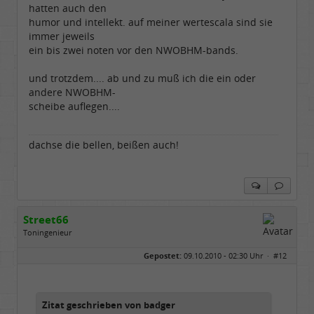
hatten auch den
humor und intellekt. auf meiner wertescala sind sie
immer jeweils
ein bis zwei noten vor den NWOBHM-bands.
und trotzdem.... ab und zu muß ich die ein oder
andere NWOBHM-
scheibe auflegen....
dachse die bellen, beißen auch!
Street66
Toningenieur
Geschlecht:
keine Angabe
Gepostet:
09.10.2010 - 02:30 Uhr ·
#12
Herkunft:
Nordfriesland
Beiträge:
5506
Dabei seit:
03 / 2009
Zitat geschrieben von badger