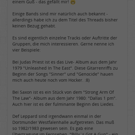
einem Guß - das gefällt mir!
Einige Bands sind mir natürlich auch bekannt -
allerdings habe ich zu dem Titel des Threads bisher
keinen Bezug gehabt.
Es sind eigentlich einzelne Tracks oder Auftritte der
Gruppen, die mich interessieren. Gerne nenne ich
vier Beispiele:
Bei Judas Priest ist es das Live- Album aus dem Jahr
1979 "Unleashed In The East". Diese Gitarrenriffs zu
Beginn der Songs "Sinner" und "Genocide" hauen
mich auch heute noch vom Hocker. :8)
Bei Saxon ist es ein Stück von dem "Strong Arm Of
The Law"- Album aus dem Jahr 1980: "Dallas 1 pm".
Auch hier ist es der fulminante Beginn des Liedes.
Def Leppard sind irgendwann einmal in der
Dortmunder Westfalenhalle aufgetreten. Das muß
so 1982/1983 gewesen sein. Es gab eine
Übertragung im Fernsehen. "Billy`s Got A Gun" - ein