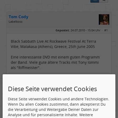
Tom Cody
Labelboss
Geschlecht:
Gepostet:
24.07.2010 - 15:04 Uhr ·
#1
Herkunft:
Dortmund
Alter:
70
Beiträge:
53915
Black Sabbath Live At Rockwave Festival At Terra
Dabei seit:
11 / 2006
Vibe, Malakasa (Athens), Greece, 25th June 2005
Eine interessante DVD mit einem guten Programm
der Band. Viele gute ältere Tracks mit Tony Iommi
als "Riffmeister".
Tracklist:
Diese Seite verwendet Cookies
N.I.B.
After forever
Diese Seite verwendet Cookies und andere Technologien.
War Pigs
Wenn Du allen Cookies zustimmst, dann akzeptierst Du
Dirty Women
die Verarbeitung und Weitergabe Deiner Daten zur
Fairies Wear Boots
Analyse und für personalisierte Inhalte. Weitere
Electric Funeral