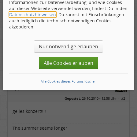
Informationen zur Datenverarbeitung, und wie Cookies
Iron Man
auf dieser Webseite verwendet werden, findest Du in den
Into The Void
Datenschutzhinweisen
. Du kannst mit Einschränkungen
Black Sabbath
auch lediglich die technisch notwendigen Cookies
The Wizard
akzeptieren.
Paranoid
Sleeping Village / Children Of The Grave
Nur notwendige erlauben
Ehe der Hahn zweimal kräht......
Alle Cookies erlauben
Alle Cookies dieses Forums löschen
Napoleon Wilson
Vinyljunkie
Geschlecht:
keine Angabe
Gepostet:
26.10.2010 - 12:58 Uhr ·
#2
Herkunft:
Dortmund
Alter:
38
Beiträge:
498
geiles konzert!!!!
Dabei seit:
10 / 2006
The summer seems longer