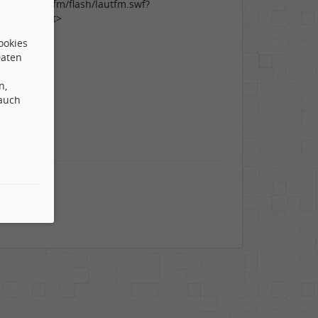
/www.laut.fm/flash/lautfm.swf?
t"></object>
ookies
Daten
n,
 auch