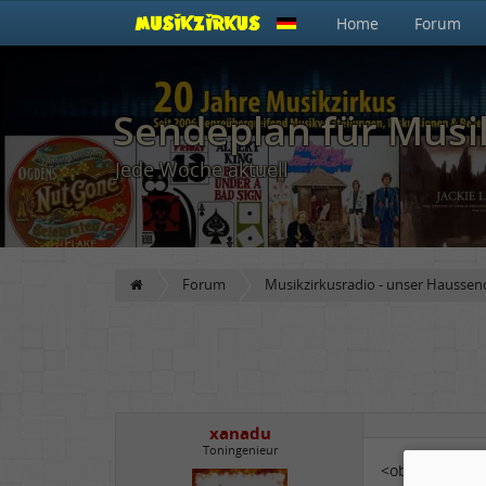
Home
Forum
Sendeplan für Musi
Jede Woche aktuell
Forum
Musikzirkusradio - unser Haussen
xanadu
Toningenieur
<object data=