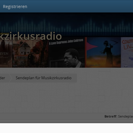
Registrieren
kzirkusradio
der
Sendeplan für Musikzirkusradio
Betreff:
Sendeplan
"http://www.laut.fm/flash/lautfm.swf?skincolor=FF9900&login=musi