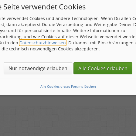
"202" height="212" id="player"><param name="movie" value="http:/
e Seite verwendet Cookies
900&login=musikzirkus"><param name="wmode" value="transparen
eite verwendet Cookies und andere Technologien. Wenn Du allen C
st, dann akzeptierst Du die Verarbeitung und Weitergabe Deiner 
 und reingehört ..... Musikzirkusradio
yse und für personalisierte Inhalte. Weitere Informationen zur
rarbeitung, und wie Cookies auf dieser Webseite verwendet werde
Sendeplan nachzulesen auf unseren Radioseite
 Du in den
Datenschutzhinweisen
. Du kannst mit Einschränkungen
h die technisch notwendigen Cookies akzeptieren.
m hören
Nur notwendige erlauben
Alle Cookies erlauben
Musikzirkusradio
t und reingehört
Alle Cookies dieses Forums löschen