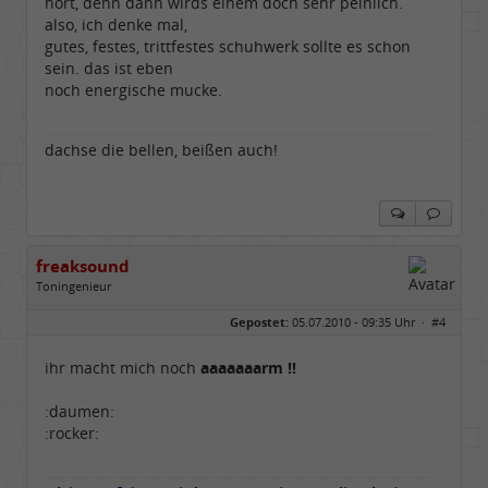
hört, denn dann wirds einem doch sehr peinlich.
also, ich denke mal,
gutes, festes, trittfestes schuhwerk sollte es schon
sein. das ist eben
noch energische mucke.
dachse die bellen, beißen auch!
freaksound
Toningenieur
Geschlecht:
Gepostet:
05.07.2010 - 09:35 Uhr ·
#4
Herkunft:
Oberbayern
Alter:
62
Beiträge:
5771
ihr macht mich noch
aaaaaaarm !!
Dabei seit:
05 / 2006
:daumen:
:rocker: