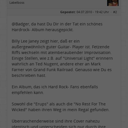
Labelboss
Geschlecht:
Gepostet:
04.07.2010 - 19:42 Uhr ·
#2
Herkunft:
Dortmund
Alter:
70
Beiträge:
53898
@Badger, da hast Du Dir in der Tat ein schönes
Dabei seit:
11 / 2006
Hardrock- Album herausgepickt.
Billy Lee Janey zeigt hier, daß er ein
außergewöhnlich guter Guitar- Player ist. Fetzende
Riffs wechseln mit atemberaubender Improvisation.
Einige Stellen, wie z.B. auf "Universal Light" erinnern
wahrlich an Ted Nugent, andere eher an Mark
Farner von Grand Funk Railroad. Genauso wie Du es
beschrieben hast.
Ein Album, das ich Hard Rock- Fans ebenfalls
empfehlen kann.
Sowohl die "Erups" als auch die "No Rest For The
Wicked" haben ihren Weg in mein Regal gefunden.
Überraschenderweise sind ihre Cover nahezu
identisch und unterscheiden sich nur durch ihre