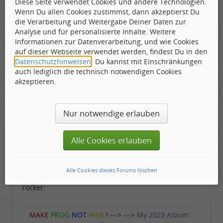
Diese Seite verwendet Cookies und andere Technologien.
Wenn Du allen Cookies zustimmst, dann akzeptierst Du
die Verarbeitung und Weitergabe Deiner Daten zur
YETI
Analyse und für personalisierte Inhalte. Weitere
Informationen zur Datenverarbeitung, und wie Cookies
Musiklexikon
auf dieser Webseite verwendet werden, findest Du in den
Geschlecht:
Gepostet:
05.07.2010 - 17:33 Uhr ·
#6
Herkunft:
Free City
Datenschutzhinweisen
. Du kannst mit Einschränkungen
Alter:
55
auch lediglich die technisch notwendigen Cookies
Beiträge:
1584
Ich habe mir No Rest For The Wicked auf DuRöhre
akzeptieren.
Dabei seit:
06 / 2008
angehört.
Natürlich habe ich Badger's Hinweise völlig
ignoriert.
Nur notwendige erlauben
Prompt bin ich aus den Latschen gekippt.
Da wurden die Gehörgänge vom vielen zuckrigen
Wohlklang freigeblasen.
Alle Cookies erlauben
Zum Ende hin habe ich jedoch eines meiner besten
Luftgitarrensoli aller Zeiten hingelegt!
Alle Cookies dieses Forums löschen
Fucking Great!!!!!! :arrow: :rocker: :rocker: :rocker:
:rocker:
MAKE
PROG
NOT
WAR
! ---> --->
My 2023 Album