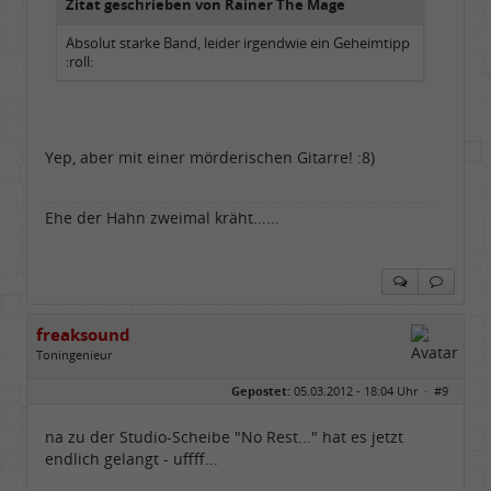
Zitat geschrieben von Rainer The Mage
Absolut starke Band, leider irgendwie ein Geheimtipp
:roll:
Yep, aber mit einer mörderischen Gitarre! :8)
Ehe der Hahn zweimal kräht......
freaksound
Toningenieur
Geschlecht:
Gepostet:
05.03.2012 - 18:04 Uhr ·
#9
Herkunft:
Oberbayern
Alter:
62
Beiträge:
5771
na zu der Studio-Scheibe "No Rest..." hat es jetzt
Dabei seit:
05 / 2006
endlich gelangt - uffff...