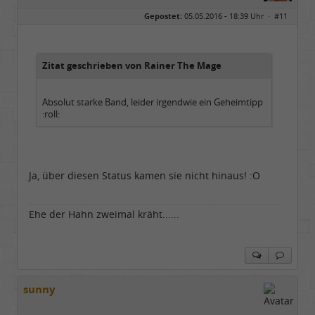
Geschlecht:
Gepostet:
05.05.2016 - 18:39 Uhr ·
#11
Herkunft:
Dortmund
Alter:
70
Beiträge:
53898
Dabei seit:
11 / 2006
Zitat geschrieben von Rainer The Mage
Absolut starke Band, leider irgendwie ein Geheimtipp
:roll:
Ja, über diesen Status kamen sie nicht hinaus! :O
Ehe der Hahn zweimal kräht......
sunny