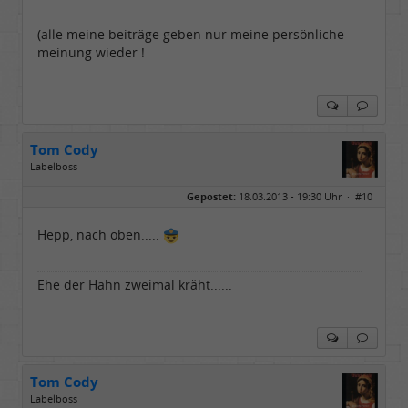
(alle meine beiträge geben nur meine persönliche
meinung wieder !
Tom Cody
Labelboss
Geschlecht:
Gepostet:
18.03.2013 - 19:30 Uhr ·
#10
Herkunft:
Dortmund
Alter:
70
Beiträge:
53898
Hepp, nach oben.....
Dabei seit:
11 / 2006
Ehe der Hahn zweimal kräht......
Tom Cody
Labelboss