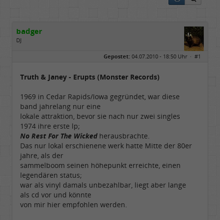
badger
DJ
Geschlecht:
Gepostet:
04.07.2010 - 18:50 Uhr ·
#1
Herkunft:
sankt augustin
Alter:
72
Beiträge:
4671
Truth & Janey - Erupts (Monster Records)
Dabei seit:
08 / 2008
1969 in Cedar Rapids/Iowa gegründet, war diese
band jahrelang nur eine
lokale attraktion, bevor sie nach nur zwei singles
1974 ihre erste lp;
No Rest For The Wicked
herausbrachte.
Das nur lokal erschienene werk hatte Mitte der 80er
jahre, als der
sammelboom seinen höhepunkt erreichte, einen
legendären status;
war als vinyl damals unbezahlbar, liegt aber lange
als cd vor und könnte
von mir hier empfohlen werden.