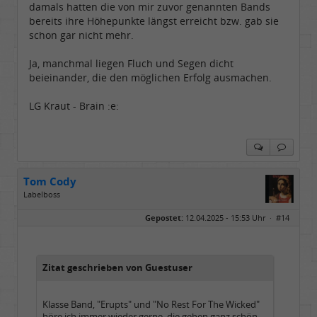
damals hatten die von mir zuvor genannten Bands
bereits ihre Höhepunkte längst erreicht bzw. gab sie
schon gar nicht mehr.
Ja, manchmal liegen Fluch und Segen dicht
beieinander, die den möglichen Erfolg ausmachen.
LG Kraut - Brain :e:
Tom Cody
Labelboss
Geschlecht:
Gepostet:
12.04.2025 - 15:53 Uhr ·
#14
Herkunft:
Dortmund
Alter:
70
Beiträge:
53898
Dabei seit:
11 / 2006
Zitat geschrieben von Guestuser
Klasse Band, "Erupts" und "No Rest For The Wicked"
höre ich immer wieder gerne, die gehen ganz schön