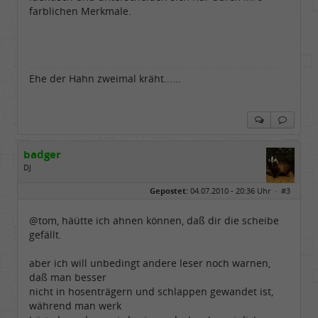
farblichen Merkmale.
Ehe der Hahn zweimal kräht......
badger
DJ
Geschlecht:
Gepostet:
04.07.2010 - 20:36 Uhr ·
#3
Herkunft:
sankt augustin
Alter:
72
Beiträge:
4671
@tom, häütte ich ahnen können, daß dir die scheibe
Dabei seit:
08 / 2008
gefällt.
aber ich will unbedingt andere leser noch warnen,
daß man besser
nicht in hosenträgern und schlappen gewandet ist,
während man werk