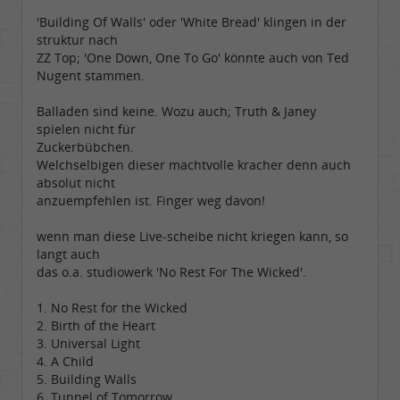
'Building Of Walls' oder 'White Bread' klingen in der
struktur nach
ZZ Top; 'One Down, One To Go' könnte auch von Ted
Nugent stammen.
Balladen sind keine. Wozu auch; Truth & Janey
spielen nicht für
Zuckerbübchen.
Welchselbigen dieser machtvolle kracher denn auch
absolut nicht
anzuempfehlen ist. Finger weg davon!
wenn man diese Live-scheibe nicht kriegen kann, so
langt auch
das o.a. studiowerk 'No Rest For The Wicked'.
1. No Rest for the Wicked
2. Birth of the Heart
3. Universal Light
4. A Child
5. Building Walls
6. Tunnel of Tomorrow