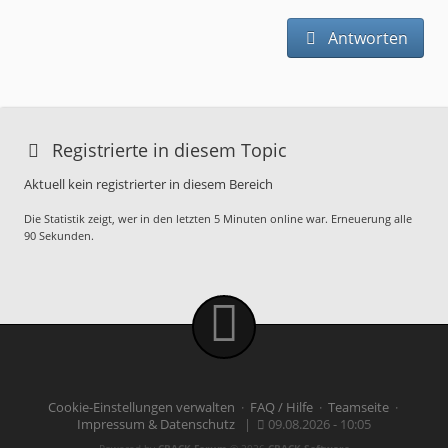
Antworten
Registrierte in diesem Topic
Aktuell kein registrierter in diesem Bereich
Die Statistik zeigt, wer in den letzten 5 Minuten online war. Erneuerung alle
90 Sekunden.
Cookie-Einstellungen verwalten
·
FAQ / Hilfe
·
Teamseite
·
Impressum & Datenschutz
|
09.08.2026 - 10:05
Powered by
CBACK Forum
© 2026
CBACK Software