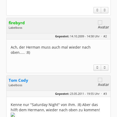
firebyrd
Labelboss
Geschlecht:
keine Angabe
Gepostet:
14.10.2009 - 14:58 Uhr ·
#2
Herkunft:
Hausgeburt (Ausgeburt?)
Beiträge:
48869
Dabei seit:
05 / 2006
Ach, der Herman muss auch mal wieder nach
oben..... :8)
Tom Cody
Labelboss
Geschlecht:
Gepostet:
23.05.2011 - 19:55 Uhr ·
#3
Herkunft:
Dortmund
Alter:
70
Beiträge:
53898
Kenne nur "Saturday Night" von ihm. :8) Aber das
Dabei seit:
11 / 2006
hilft dem Hermann, wieder nach oben zu kommen!