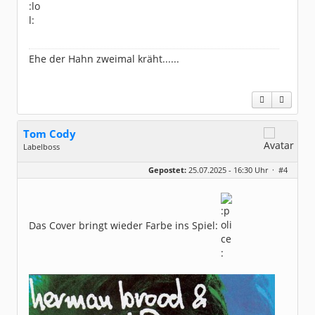
Ehe der Hahn zweimal kräht......
Tom Cody
Labelboss
Geschlecht:
Gepostet:
25.07.2025 - 16:30 Uhr ·
#4
Herkunft:
Dortmund
Alter:
70
Beiträge:
53898
Dabei seit:
11 / 2006
Das Cover bringt wieder Farbe ins Spiel: