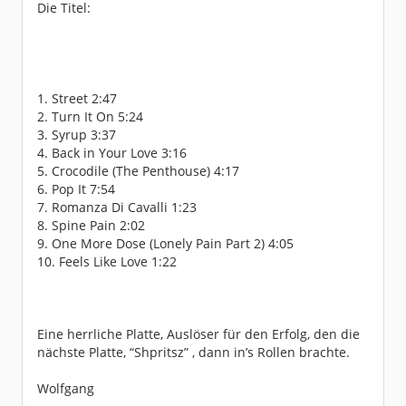
Die Titel:
1. Street 2:47
2. Turn It On 5:24
3. Syrup 3:37
4. Back in Your Love 3:16
5. Crocodile (The Penthouse) 4:17
6. Pop It 7:54
7. Romanza Di Cavalli 1:23
8. Spine Pain 2:02
9. One More Dose (Lonely Pain Part 2) 4:05
10. Feels Like Love 1:22
Eine herrliche Platte, Auslöser für den Erfolg, den die
nächste Platte, “Shpritsz” , dann in’s Rollen brachte.
Wolfgang