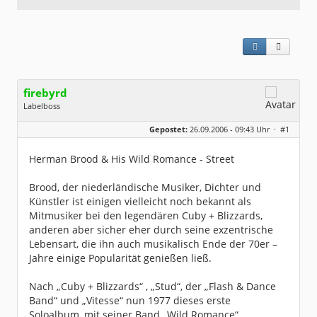
firebyrd
Labelboss
Geschlecht:
keine Angabe
Gepostet:
26.09.2006 - 09:43 Uhr ·
#1
Herkunft:
Hausgeburt (Ausgeburt?)
Beiträge:
48869
Dabei seit:
05 / 2006
Herman Brood & His Wild Romance - Street
Brood, der niederländische Musiker, Dichter und
Künstler ist einigen vielleicht noch bekannt als
Mitmusiker bei den legendären Cuby + Blizzards,
anderen aber sicher eher durch seine exzentrische
Lebensart, die ihn auch musikalisch Ende der 70er –
Jahre einige Popularität genießen ließ.
Nach „Cuby + Blizzards“ , „Stud“, der „Flash & Dance
Band“ und „Vitesse“ nun 1977 dieses erste
Soloalbum, mit seiner Band „Wild Romance“.