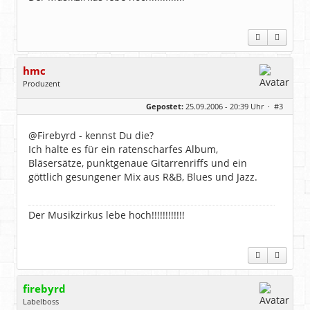
hmc
Produzent
Geschlecht:
Gepostet:
25.09.2006 - 20:39 Uhr ·
#3
Herkunft:
NRW
Alter:
69
Homepage:
youtube.com/@hcsro…
@Firebyrd - kennst Du die?
Beiträge:
17571
Ich halte es für ein ratenscharfes Album,
Dabei seit:
04 / 2006
Bläsersätze, punktgenaue Gitarrenriffs und ein
göttlich gesungener Mix aus R&B, Blues und Jazz.
Der Musikzirkus lebe hoch!!!!!!!!!!!!
firebyrd
Labelboss