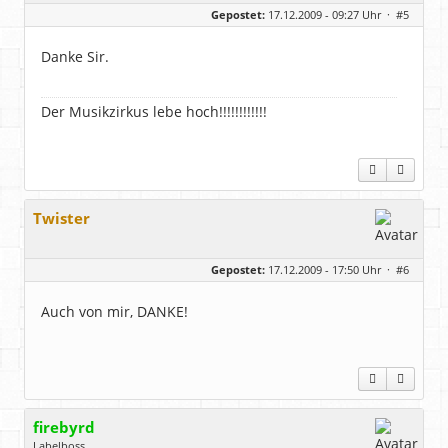
Geschlecht:
Gepostet:
17.12.2009 - 09:27 Uhr ·
#5
Herkunft:
NRW
Alter:
69
Homepage:
youtube.com/@hcsro…
Danke Sir.
Beiträge:
17571
Dabei seit:
04 / 2006
Der Musikzirkus lebe hoch!!!!!!!!!!!!
Twister
Gepostet:
17.12.2009 - 17:50 Uhr ·
#6
Auch von mir, DANKE!
firebyrd
Labelboss