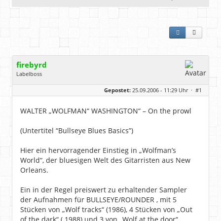
firebyrd
Labelboss
Geschlecht:
keine Angabe
Gepostet:
25.09.2006 - 11:29 Uhr ·
#1
Herkunft:
Hausgeburt (Ausgeburt?)
Beiträge:
48869
Dabei seit:
05 / 2006
WALTER „WOLFMAN“ WASHINGTON“ – On the prowl
(Untertitel “Bullseye Blues Basics”)
Hier ein hervorragender Einstieg in „Wolfman’s
World“, der bluesigen Welt des Gitarristen aus New
Orleans.
Ein in der Regel preiswert zu erhaltender Sampler
der Aufnahmen für BULLSEYE/ROUNDER , mit 5
Stücken von „Wolf tracks“ (1986), 4 Stücken von „Out
of the dark“ ( 1988) und 3 von „Wolf at the door“