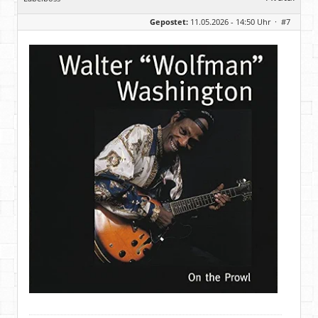
Geschlecht:
keine Angabe
Gepostet:
11.05.2026 - 14:50 Uhr ·
#7
Herkunft:
Hausgeburt (Ausgeburt?)
Beiträge:
48869
Dabei seit:
05 / 2006