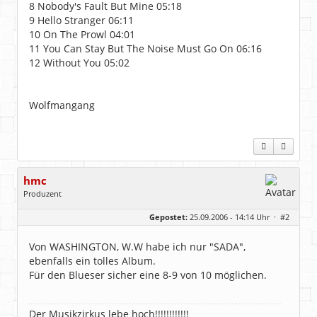
8 Nobody's Fault But Mine 05:18
9 Hello Stranger 06:11
10 On The Prowl 04:01
11 You Can Stay But The Noise Must Go On 06:16
12 Without You 05:02
Wolfmangang
hmc
Produzent
Geschlecht:
Gepostet:
25.09.2006 - 14:14 Uhr ·
#2
Herkunft:
NRW
Alter:
69
Homepage:
youtube.com/@hcsro…
Von WASHINGTON, W.W habe ich nur "SADA",
Beiträge:
17571
ebenfalls ein tolles Album.
Dabei seit:
04 / 2006
Für den Blueser sicher eine 8-9 von 10 möglichen.
Der Musikzirkus lebe hoch!!!!!!!!!!!!