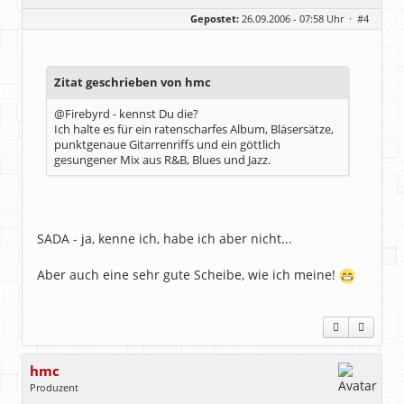
Geschlecht:
keine Angabe
Gepostet:
26.09.2006 - 07:58 Uhr ·
#4
Herkunft:
Hausgeburt (Ausgeburt?)
Beiträge:
48869
Dabei seit:
05 / 2006
Zitat geschrieben von hmc
@Firebyrd - kennst Du die?
Ich halte es für ein ratenscharfes Album, Bläsersätze,
punktgenaue Gitarrenriffs und ein göttlich
gesungener Mix aus R&B, Blues und Jazz.
SADA - ja, kenne ich, habe ich aber nicht...
Aber auch eine sehr gute Scheibe, wie ich meine!
hmc
Produzent