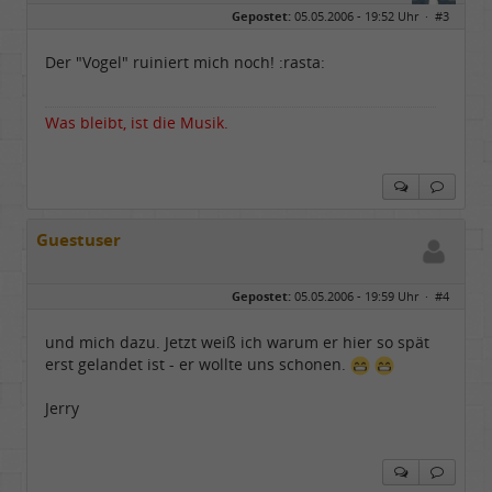
Geschlecht:
Gepostet:
05.05.2006 - 19:52 Uhr ·
#3
Herkunft:
Berlin
Alter:
68
Beiträge:
55842
Der "Vogel" ruiniert mich noch! :rasta:
Dabei seit:
04 / 2006
Was bleibt, ist die Musik.
Guestuser
Gepostet:
05.05.2006 - 19:59 Uhr ·
#4
und mich dazu. Jetzt weiß ich warum er hier so spät
erst gelandet ist - er wollte uns schonen.
Jerry