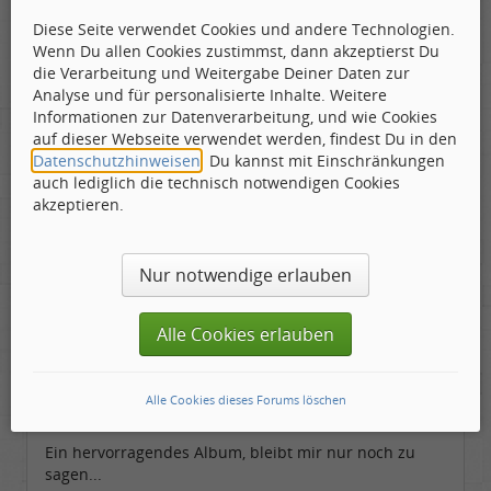
Diese Seite verwendet Cookies und andere Technologien.
Das Stück ist in der Geschwindigkeit verlangsamt,
Wenn Du allen Cookies zustimmst, dann akzeptierst Du
man hört die Schiffssirenen und scheint die
die Verarbeitung und Weitergabe Deiner Daten zur
stampfenden Maschinen wahrzunehmen.
Analyse und für personalisierte Inhalte. Weitere
Ganz kurz, dann klingt es mit allerlei Geräuschen
Informationen zur Datenverarbeitung, und wie Cookies
aus...... Gut getroffen, die Atmosphäre.
auf dieser Webseite verwendet werden, findest Du in den
Datenschutzhinweisen
. Du kannst mit Einschränkungen
Mitgewirkt haben bei dieser Platte:
auch lediglich die technisch notwendigen Cookies
akzeptieren.
Joe Zawinul und Herbie Hancock, electric pianos
George Davis, flute(1-3,5)
Woody Shaw, trumpet(1,2,4,5)
Nur notwendige erlauben
Earl Turbington, soprano sax (1-3,5)
Miroslav Vitous und Walter Booker, basses
Joe Chambers, Billy Hart und David Lee, percussion
Alle Cookies erlauben
Jimmy Owens, trumpet (3)
Hubert Laws, flute (4)
Wayne Shorter, soprano sax(4)
Alle Cookies dieses Forums löschen
Jack deJohnette, melodica(3), percussion (4)
Ein hervorragendes Album, bleibt mir nur noch zu
sagen...