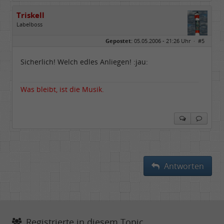
Triskell
Labelboss
Geschlecht:
Gepostet:
05.05.2006 - 21:26 Uhr ·
#5
Herkunft:
Berlin
Alter:
68
Beiträge:
55842
Sicherlich! Welch edles Anliegen! :jau:
Dabei seit:
04 / 2006
Was bleibt, ist die Musik.
Antworten
Registrierte in diesem Topic