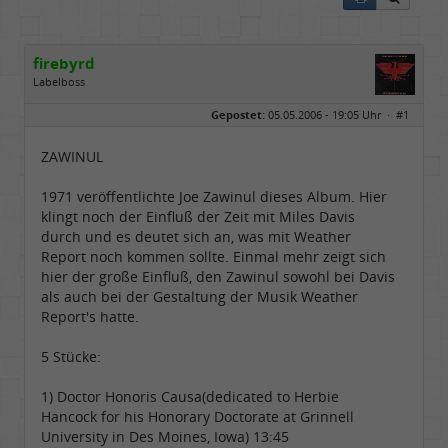
firebyrd
Labelboss
Geschlecht:
keine Angabe
Gepostet:
05.05.2006 - 19:05 Uhr ·
#1
Herkunft:
Hausgeburt (Ausgeburt?)
Beiträge:
48848
Dabei seit:
05 / 2006
ZAWINUL
1971 veröffentlichte Joe Zawinul dieses Album. Hier
klingt noch der Einfluß der Zeit mit Miles Davis
durch und es deutet sich an, was mit Weather
Report noch kommen sollte. Einmal mehr zeigt sich
hier der große Einfluß, den Zawinul sowohl bei Davis
als auch bei der Gestaltung der Musik Weather
Report's hatte.
5 Stücke:
1) Doctor Honoris Causa(dedicated to Herbie
Hancock for his Honorary Doctorate at Grinnell
University in Des Moines, Iowa) 13:45