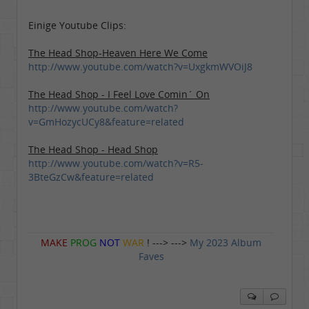
Einige Youtube Clips:
The Head Shop-Heaven Here We Come
http://www.youtube.com/watch?v=UxgkmWVOiJ8
The Head Shop - I Feel Love Comin´ On
http://www.youtube.com/watch?
v=GmHozycUCy8&feature=related
The Head Shop - Head Shop
http://www.youtube.com/watch?v=R5-
3BteGzCw&feature=related
MAKE
PROG
NOT
WAR
! ---> --->
My 2023 Album
Faves