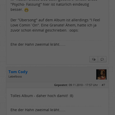
"Psycho- Fassung" hier ist natürlich eindeutig
besser.
Der "Übersong" auf dem Album ist allerdings "I Feel
Love Comin`On". Eine Granate! Ähem, hatte ich ja
zuvor schon einmal geschrieben. :oops:
Ehe der Hahn zweimal kräht......
Tom Cody
Labelboss
Geschlecht:
Gepostet:
09.11.2010 - 17:57 Uhr ·
#7
Herkunft:
Dortmund
Alter:
70
Beiträge:
53888
Tolles Album - daher hoch damit! :8)
Dabei seit:
11 / 2006
Ehe der Hahn zweimal kräht......