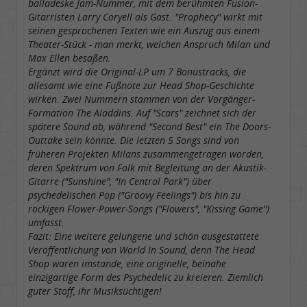
balladeske Jam-Nummer, mit dem berühmten Fusion-
Gitarristen Larry Coryell als Gast. "Prophecy" wirkt mit
seinen gesprochenen Texten wie ein Auszug aus einem
Theater-Stück - man merkt, welchen Anspruch Milan und
Max Ellen besaßen.
Ergänzt wird die Original-LP um 7 Bonustracks, die
allesamt wie eine Fußnote zur Head Shop-Geschichte
wirken. Zwei Nummern stammen von der Vorgänger-
Formation The Aladdins. Auf "Scars" zeichnet sich der
spätere Sound ab, während "Second Best" ein The Doors-
Outtake sein könnte. Die letzten 5 Songs sind von
früheren Projekten Milans zusammengetragen worden,
deren Spektrum von Folk mit Begleitung an der Akustik-
Gitarre ("Sunshine", "In Central Park") über
psychedelischen Pop ("Groovy Feelings") bis hin zu
rockigen Flower-Power-Songs ("Flowers", "Kissing Game")
umfasst.
Fazit: Eine weitere gelungene und schön ausgestattete
Veröffentlichung von World In Sound, denn The Head
Shop waren imstande, eine originelle, beinahe
einzigartige Form des Psychedelic zu kreieren. Ziemlich
guter Stoff, ihr Musiksüchtigen!