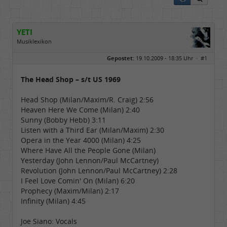
YETI
Musiklexikon
Geschlecht:
Gepostet:
19.10.2009 - 18:35 Uhr ·
#1
Herkunft:
Free City
Alter:
55
Beiträge:
1584
The Head Shop – s/t US 1969
Dabei seit:
06 / 2008
Head Shop (Milan/Maxim/R. Craig) 2:56
Heaven Here We Come (Milan) 2:40
Sunny (Bobby Hebb) 3:11
Listen with a Third Ear (Milan/Maxim) 2:30
Opera in the Year 4000 (Milan) 4:25
Where Have All the People Gone (Milan)
Yesterday (John Lennon/Paul McCartney)
Revolution (John Lennon/Paul McCartney) 2:28
I Feel Love Comin' On (Milan) 6:20
Prophecy (Maxim/Milan) 2:17
Infinity (Milan) 4:45
Joe Siano: Vocals