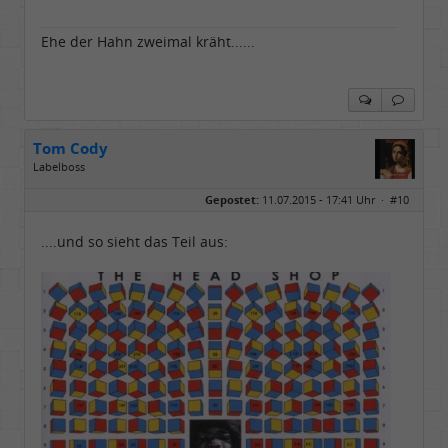
Ehe der Hahn zweimal kräht......
Tom Cody
Labelboss
Geschlecht:
Gepostet:
11.07.2015 - 17:41 Uhr ·
#10
Herkunft:
Dortmund
Alter:
70
Beiträge:
53888
....und so sieht das Teil aus:
Dabei seit:
11 / 2006