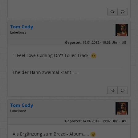
Tom Cody
Labelboss
Geschlecht:
Gepostet:
19.01.2012 - 19:38 Uhr ·
#8
Herkunft:
Dortmund
Alter:
70
Beiträge:
53888
"I Feel Love Coming On"! Toller Track!
Dabei seit:
11 / 2006
Ehe der Hahn zweimal kräht......
Tom Cody
Labelboss
Geschlecht:
Gepostet:
14.06.2012 - 19:02 Uhr ·
#9
Herkunft:
Dortmund
Alter:
70
Beiträge:
53888
Als Ergänzung zum Brezel- Album.....
Dabei seit:
11 / 2006