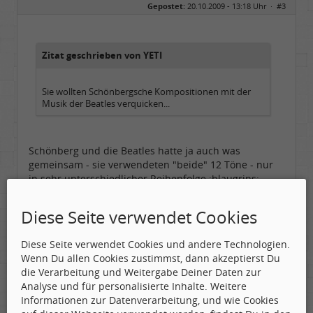
Gepostet:
20.10.2009 - 13:18 Uhr ·
#3
Herkunft:
Basemountainhome
Alter:
65
Beiträge:
9776
Dabei seit:
02 / 2007
Zitat geschrieben von YETI
Sie wollten Schönbergsche Kompositionen mit der
Musik der Beatles verquicken...
Schönberg und die Beatles hatte ja auch was
gemeinsam - sie verwendeten "beide" 12 Töne - nur
in sehr unterschiedlicher Reihenfolge :blaugrins: .
Die YouTube-Songs sind wirklich
Diese Seite verwendet Cookies
bewußtseinserweiternd!
Diese Seite verwendet Cookies und andere Technologien.
Wenn Du allen Cookies zustimmst, dann akzeptierst Du
Man muß sich verändern, um zu bleiben wie man
die Verarbeitung und Weitergabe Deiner Daten zur
ist!
Analyse und für personalisierte Inhalte. Weitere
Informationen zur Datenverarbeitung, und wie Cookies