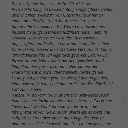
Der als Opener fungierende Titel-Track ist ein
Psychedelic-Song, an dessen Anfang einige Effekte stehen,
aber in einem Wirrwarr von Gitarren und Stimmen
endet, die alle »The Head Shop« schreien - eine
humorvolle Visitenkarte. Die Weiten des Universums
müssen die Jungs besonders fasziniert haben, denn in
"Heaven Here We Come" wird das Thema wieder
aufgegriffen und die Orgeln bestimmen das Geschehen.
Dann bekommen wir die erste Cover-Version mit "Sunny"
(wie oft wurde das Teil eigentlich gecovert?), dem 66er
Riesen-Hit von Bobby Hebb, der den typischen Head
Shop-Sound verpasst bekommt. Hier kommt der
exaltiert-theatralische, aber zugleich überzeugende
Gesang von Joe Siano genauso wie auf dem folgenden,
leider viel zu früh ausgeblendeten "Listen With The Third
Ear" zum Tragen.
"Opera In The Year 4000" ist ein eher schwaches Stück,
inklusive einer farblosen Version des Beatles -Evergreens
"Yesterday". Die Fab Four sind wieder dran - die
Interpretation von "Revolution" überzeugt, es rockt und
rollt, als seien Punker dabei, die Könige des Beat zu
demontieren. "I Feel Love Comin' On" ist eine getragene,