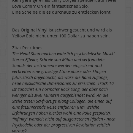
Kein geringerer als Larry Coryell spendiert auf I Feel
Love Comin' On ein fantastisches Solo.
Eine Scheibe die es durchaus zu entdecken lohnt!
Das Original Vinyl ist schwer gesucht und wird als
Yellow Epic nicht unter 100 Dollar zu haben sein.
Zitat Rocktimes:
The Head Shop machen wahrlich psychedelische Musik!
Stereo-Effekte, Schreie von Milan und verfremdete
Sounds der Instrumente werden eingestreut und
verbreiten eine gruselige Atmosphäre oder klingen
futuristisch angehaucht, als wäre die Band zugange,
neue musikalische Dimensionen zu erreichen. Track 10
ist zunächst ein normaler Rock-Song, der aber nach
weniger als zwei Minuten ausgeblendet wird. An die
Stelle treten Sci-fi-artige Klang-Collagen, die einen auf
eine faszinierende Reise entführen (Hm, welche
Erfahrungen haben hierbei wohl eine Rolle gespielt?).
"Infinity" wandelt nicht auf ausgetretenen Pfaden - noch
Psychedelic oder der progressiven Revolution zeitlich
voraus?