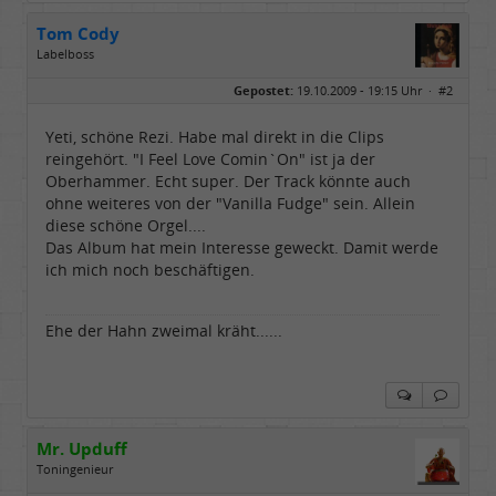
Tom Cody
Labelboss
Geschlecht:
Gepostet:
19.10.2009 - 19:15 Uhr ·
#2
Herkunft:
Dortmund
Alter:
70
Beiträge:
53888
Yeti, schöne Rezi. Habe mal direkt in die Clips
Dabei seit:
11 / 2006
reingehört. "I Feel Love Comin`On" ist ja der
Oberhammer. Echt super. Der Track könnte auch
ohne weiteres von der "Vanilla Fudge" sein. Allein
diese schöne Orgel....
Das Album hat mein Interesse geweckt. Damit werde
ich mich noch beschäftigen.
Ehe der Hahn zweimal kräht......
Mr. Upduff
Toningenieur
Geschlecht:
keine Angabe