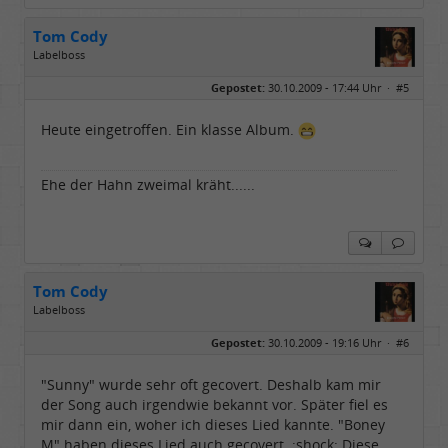
Tom Cody
Labelboss
Geschlecht:
Gepostet:
30.10.2009 - 17:44 Uhr ·
#5
Herkunft:
Dortmund
Alter:
70
Beiträge:
53888
Heute eingetroffen. Ein klasse Album.
Dabei seit:
11 / 2006
Ehe der Hahn zweimal kräht......
Tom Cody
Labelboss
Geschlecht:
Gepostet:
30.10.2009 - 19:16 Uhr ·
#6
Herkunft:
Dortmund
Alter:
70
Beiträge:
53888
"Sunny" wurde sehr oft gecovert. Deshalb kam mir
Dabei seit:
11 / 2006
der Song auch irgendwie bekannt vor. Später fiel es
mir dann ein, woher ich dieses Lied kannte. "Boney
M" haben dieses Lied auch gecovert. :shock: Diese