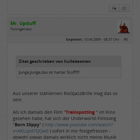
Mr. Upduff
Toningenieur
Geschlecht:
keine Angabe
Gepostet:
10.04.2009 - 06:57 Uhr ·
#5
Herkunft:
Basemountainhome
Alter:
65
Beiträge:
9777
Dabei seit:
02 / 2007
Zitat geschrieben von huilebesmen
Junge,Junge,das ist harter Stoff!!!!
Aus unserer stählernen RockJazzBrille mag das so
sein.
Als ich damals den Film "
Trainspotting
" im Kino
gesehen habe, hat sich der Underworld-Filmsong
"
Born Slippy
" (
http://www.youtube.com/watch?
v=AKLspd7QQw0
) sofort in mir festgefressen -
obwohl sowas damals wirklich nicht meine Musik