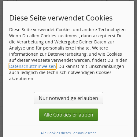
(alle meine beiträge geben nur meine persönliche
meinung wieder !
Diese Seite verwendet Cookies
Diese Seite verwendet Cookies und andere Technologien.
Wenn Du allen Cookies zustimmst, dann akzeptierst Du
Mr. Upduff
die Verarbeitung und Weitergabe Deiner Daten zur
Toningenieur
Analyse und für personalisierte Inhalte. Weitere
Geschlecht:
keine Angabe
Informationen zur Datenverarbeitung, und wie Cookies
Gepostet:
09.04.2009 - 17:44 Uhr ·
#3
Herkunft:
Basemountainhome
auf dieser Webseite verwendet werden, findest Du in den
Alter:
65
Datenschutzhinweisen
. Du kannst mit Einschränkungen
Beiträge:
9777
Dabei seit:
02 / 2007
auch lediglich die technisch notwendigen Cookies
akzeptieren.
Zitat geschrieben von freaksound
ich lese gerade, da ist ja ein Drummer aufgeführt
Nur notwendige erlauben
soll ich rein hören oder soll ich nicht ? soll ich rein
hören oder soll ich nicht ?soll ich rein hören oder soll
ich nicht ?soll ich rein hören oder soll ich nicht ?soll
Alle Cookies erlauben
ich rein hören oder soll ich nicht ?soll ich rein hören
oder soll ich nicht ?soll ich rein hören oder soll ich
nicht ?soll ich rein hören oder soll ich nicht ?soll ich
rein hören oder soll ich nicht ?soll ich rein hören oder
Alle Cookies dieses Forums löschen
soll ich nicht ?soll ich rein hören oder soll ich nicht ?