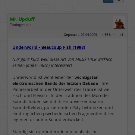
Mr. Upduff
Toningenieur
Geschlecht:
keine Angabe
Gepostet:
09.04.2009 - 14:36 Uhr ·
#1
Herkunft:
Basemountainhome
Alter:
65
Beiträge:
9777
Underworld - Beaucoup Fish (1998)
Dabei seit:
02 / 2007
Nur ganz kurz, weil diese Art von Musik HIER wirklich
keinen (außer mich) interessiert:
Underworld ist wohl einer der
wichtigsten
elektronischen Bands der letzten Dakade
. Ihre
Pionierarbeit in der Unterwelt des Trance ist viel
Fisch und Fleisch
.
In der Tradition des Moroder-
Sounds haben sie mit ihren unverkennbaren
Soundeffekten, pulsierenden Polyrhythmiken und
eindringlichen psychedelischen Fragmenten ihren
eigenen urlauten Sound entwickelt.
Ständig sich verändernde minimalistische