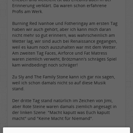
Erinnerung verklärt. Da waren schon erfahrene
Profis am Werk.
Burning Red Ivanhoe und Fotheringay am ersten Tag
haben wir auch gehört, aber ich kann mich daran
nicht mehr so gut erinnern, was wahrscheinlich am
Wetter lag, wir sind auch bei Renaissance gegangen,
weil es kaum noch auszuhalten war mit dem Wetter.
Am zweiten Tag Faces, Airforce und Fat Matress
waren ziemlich verweht, Brötzmann's schräges Spiel
kam windbedingt noch schräger!
Zu Sly and The Family Stone kann ich gar nix sagen,
weil ich schon damals nicht so auf diese Musik
stand.
Der dritte Tag stand natürlich im Zeichen von Jimi,
aber Rote Steine waren damals ziemlich angesagt in
der linken Szene: "Macht kaputt was Euch kaputt
macht" und "Keine Macht für Niemand".
An vieles was dazwischen so passierte erinnere ich