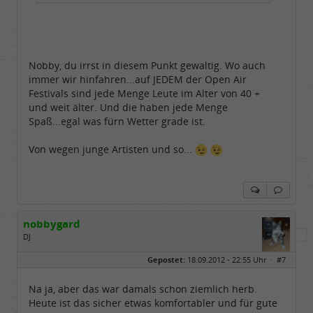
Nobby, du irrst in diesem Punkt gewaltig. Wo auch
immer wir hinfahren...auf JEDEM der Open Air
Festivals sind jede Menge Leute im Alter von 40 +
und weit älter. Und die haben jede Menge
Spaß...egal was fürn Wetter grade ist.
Von wegen junge Artisten und so...
nobbygard
DJ
Geschlecht:
Gepostet:
18.09.2012 - 22:55 Uhr ·
#7
Herkunft:
Schleswig-Holstein
Alter:
76
Homepage:
myspace.com/nobbyg…
Na ja, aber das war damals schon ziemlich herb.
Beiträge:
4529
Heute ist das sicher etwas komfortabler und für gute
Dabei seit:
10 / 2007