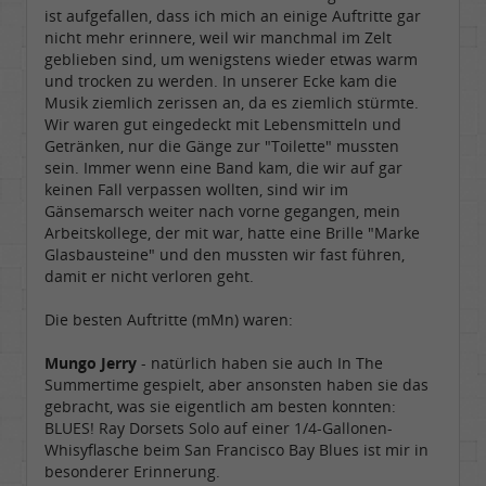
ist aufgefallen, dass ich mich an einige Auftritte gar
Dabei seit:
10 / 2007
nicht mehr erinnere, weil wir manchmal im Zelt
geblieben sind, um wenigstens wieder etwas warm
und trocken zu werden. In unserer Ecke kam die
Musik ziemlich zerissen an, da es ziemlich stürmte.
Wir waren gut eingedeckt mit Lebensmitteln und
Getränken, nur die Gänge zur "Toilette" mussten
sein. Immer wenn eine Band kam, die wir auf gar
keinen Fall verpassen wollten, sind wir im
Gänsemarsch weiter nach vorne gegangen, mein
Arbeitskollege, der mit war, hatte eine Brille "Marke
Glasbausteine" und den mussten wir fast führen,
damit er nicht verloren geht.
Die besten Auftritte (mMn) waren:
Mungo Jerry
- natürlich haben sie auch In The
Summertime gespielt, aber ansonsten haben sie das
gebracht, was sie eigentlich am besten konnten:
BLUES! Ray Dorsets Solo auf einer 1/4-Gallonen-
Whisyflasche beim San Francisco Bay Blues ist mir in
besonderer Erinnerung.