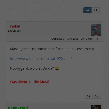
Triskell
Labelboss
Geschlecht:
Gepostet:
17.10.2008 - 00:10 Uhr ·
#1
Herkunft:
Berlin
Alter:
68
Beiträge:
55843
Klasse gemacht, zumindest für meinen Geschmack!
Dabei seit:
04 / 2006
http://www.fehmarnfestival1970.com/
Nobbygard, wo bist Du da?
Was bleibt, ist die Musik.
nobbygard