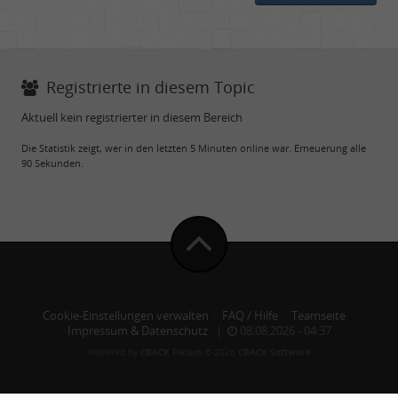
Registrierte in diesem Topic
Aktuell kein registrierter in diesem Bereich
Die Statistik zeigt, wer in den letzten 5 Minuten online war. Erneuerung alle
90 Sekunden.
Cookie-Einstellungen verwalten
·
FAQ / Hilfe
·
Teamseite
·
Impressum & Datenschutz
|
08.08.2026 - 04:37
Powered by
CBACK Forum
© 2026
CBACK Software