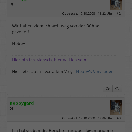
DJ
Geschlecht:
Gepostet:
17.10.2008 - 11:22 Uhr ·
#2
Herkunft:
Schleswig-Holstein
Alter:
76
Homepage:
myspace.com/nobbyg…
Wir haben ziemlich weit weg von der Bühne
Beiträge:
4529
gezeltet!
Dabei seit:
10 / 2007
Nobby
Hier bin ich Mensch, hier will ich sein.
Hier jetzt auch - vor allem Vinyl:
Nobby's Vinylladen
nobbygard
DJ
Geschlecht:
Gepostet:
17.10.2008 - 12:06 Uhr ·
#3
Herkunft:
Schleswig-Holstein
Alter:
76
Homepage:
myspace.com/nobbyg…
Ich habe eben die Berichte nur überflogen und mir
Beiträge:
4529