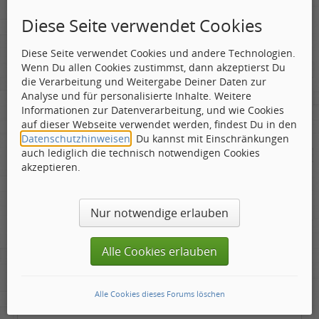
mich nicht mehr, vielleicht auch, weil wir uns
Diese Seite verwendet Cookies
möglichst abseits gehalten haben. Beim Abmarsch
sahen wir dann die umgerissenen Zäune, und das
Chaos bei den Organisationshütten. Uns ging es nur
Diese Seite verwendet Cookies und andere Technologien.
darum, unst von angesoffenen Hell's Angels fern zu
Wenn Du allen Cookies zustimmst, dann akzeptierst Du
halten, wir hatten mit denen keine Erfahrungen,
die Verarbeitung und Weitergabe Deiner Daten zur
vielleicht war es ein Vorurteil, aber wir sind
Analyse und für personalisierte Inhalte. Weitere
wenigstens einigermaßen zügig und heil vom
Informationen zur Datenverarbeitung, und wie Cookies
Festivalgelände gekommen.
auf dieser Webseite verwendet werden, findest Du in den
Datenschutzhinweisen
. Du kannst mit Einschränkungen
Heute möchte ich so etwas nicht noch einmal mit
auch lediglich die technisch notwendigen Cookies
machen und ich bewundere unsere jungen Artisten,
akzeptieren.
die sich den Matsch auf Open Air Konzerten antun.
Ein Open Air bei gutem Wetter ist etwas schönes,
aber das was auf Fehmarn ablief, war schon eine
Nur notwendige erlauben
ganz schöne Tortur und ist wohl auch nur im zarten
Alter von 21 aus zu halten - es bleiben verklärte
Erinnerungen, nu einiges Konkretes, was sich
Alle Cookies erlauben
eingeprägt hat...
Wir waren dabei!
Alle Cookies dieses Forums löschen