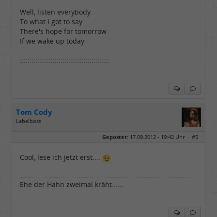
Well, listen everybody
To what I got to say
There's hope for tomorrow
If we wake up today
::::::::::::::::::::::::::::::::::::::::::::::
Tom Cody
Labelboss
Geschlecht:
Gepostet:
17.09.2012 - 19:42 Uhr ·
#5
Herkunft:
Dortmund
Alter:
70
Beiträge:
53888
Cool, lese ich jetzt erst....
Dabei seit:
11 / 2006
Ehe der Hahn zweimal kräht......