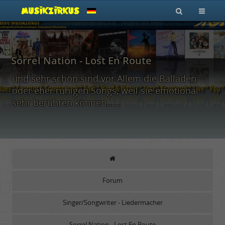
Sorrel Nation - Lost En Route
und sehr schön sind vor Allem die Balladen
oder eher ruhigen Songs, weil sie emotional
sehr berühren können......
Forum
Singer/Songwriter - Liedermacher
Sorrel Nation - Lost En Route