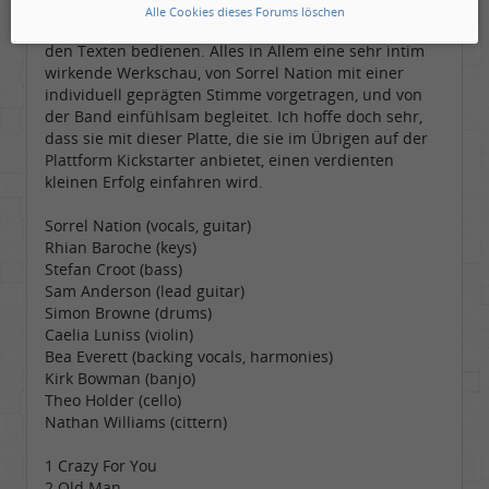
scheint demnach treffend umgesetzt zu worden
Alle Cookies dieses Forums löschen
sein. Man kann sich hierzu auch des Booklets mit
den Texten bedienen. Alles in Allem eine sehr intim
wirkende Werkschau, von Sorrel Nation mit einer
individuell geprägten Stimme vorgetragen, und von
der Band einfühlsam begleitet. Ich hoffe doch sehr,
dass sie mit dieser Platte, die sie im Übrigen auf der
Plattform Kickstarter anbietet, einen verdienten
kleinen Erfolg einfahren wird.
Sorrel Nation (vocals, guitar)
Rhian Baroche (keys)
Stefan Croot (bass)
Sam Anderson (lead guitar)
Simon Browne (drums)
Caelia Luniss (violin)
Bea Everett (backing vocals, harmonies)
Kirk Bowman (banjo)
Theo Holder (cello)
Nathan Williams (cittern)
1 Crazy For You
2 Old Man