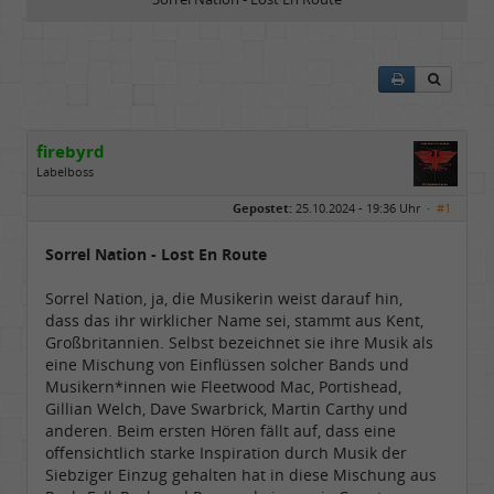
firebyrd
Labelboss
Geschlecht:
keine Angabe
Gepostet:
25.10.2024 - 19:36 Uhr ·
#1
Herkunft:
Hausgeburt (Ausgeburt?)
Beiträge:
48869
Dabei seit:
05 / 2006
Sorrel Nation - Lost En Route
Sorrel Nation, ja, die Musikerin weist darauf hin,
dass das ihr wirklicher Name sei, stammt aus Kent,
Großbritannien. Selbst bezeichnet sie ihre Musik als
eine Mischung von Einflüssen solcher Bands und
Musikern*innen wie Fleetwood Mac, Portishead,
Gillian Welch, Dave Swarbrick, Martin Carthy und
anderen. Beim ersten Hören fällt auf, dass eine
offensichtlich starke Inspiration durch Musik der
Siebziger Einzug gehalten hat in diese Mischung aus