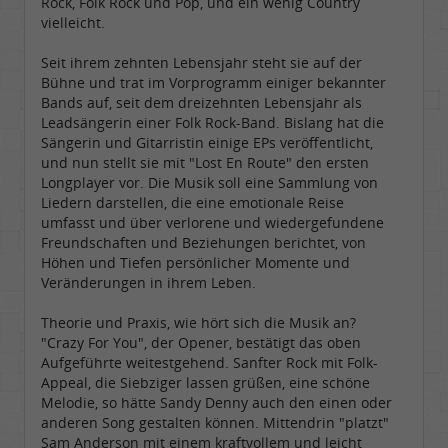
Rock, Folk Rock und Pop, und ein wenig Country
vielleicht.
Seit ihrem zehnten Lebensjahr steht sie auf der
Bühne und trat im Vorprogramm einiger bekannter
Bands auf, seit dem dreizehnten Lebensjahr als
Leadsängerin einer Folk Rock-Band. Bislang hat die
Sängerin und Gitarristin einige EPs veröffentlicht,
und nun stellt sie mit "Lost En Route" den ersten
Longplayer vor. Die Musik soll eine Sammlung von
Liedern darstellen, die eine emotionale Reise
umfasst und über verlorene und wiedergefundene
Freundschaften und Beziehungen berichtet, von
Höhen und Tiefen persönlicher Momente und
Veränderungen in ihrem Leben.
Theorie und Praxis, wie hört sich die Musik an?
"Crazy For You", der Opener, bestätigt das oben
Aufgeführte weitestgehend. Sanfter Rock mit Folk-
Appeal, die Siebziger lassen grüßen, eine schöne
Melodie, so hätte Sandy Denny auch den einen oder
anderen Song gestalten können. Mittendrin "platzt"
Sam Anderson mit einem kraftvollem und leicht