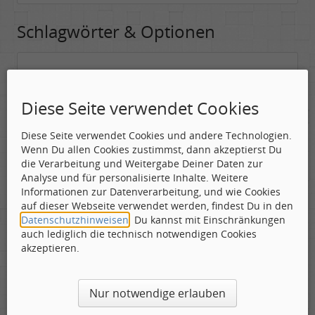
Schlagwörter & Optionen
Suchwörter:
In dieses Feld kannst Du die Begriffe schreiben, nach denen gesucht
Diese Seite verwendet Cookies
werden soll.
Diese Seite verwendet Cookies und andere Technologien.
Nach allen angegebenen Begriffen suchen.
Wenn Du allen Cookies zustimmst, dann akzeptierst Du
Mindestens ein Begriff muss vorhanden sein.
die Verarbeitung und Weitergabe Deiner Daten zur
Analyse und für personalisierte Inhalte. Weitere
Suche nach Benutzer:
Informationen zur Datenverarbeitung, und wie Cookies
Hier kannst Du (optional) nach einem Benutzer suchen, der den
auf dieser Webseite verwendet werden, findest Du in den
Beitrag verfasst hat. Du kannst den * als Jokerzeichen benutzen, um
Datenschutzhinweisen
. Du kannst mit Einschränkungen
ähnliche Nutzernamen zu finden.
auch lediglich die technisch notwendigen Cookies
akzeptieren.
Die Visuelle Bestätigung hilft dabei automatische Spambots
Nur notwendige erlauben
und Scripte von den Diensten dieses Forums abzuhalten.
Derartige Scripte sind normalerweise nicht in der Lage den