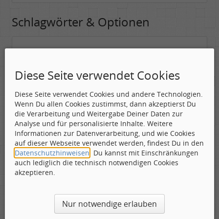
Schlagwörter & Optionen
Suchwörter:
In dieses Feld kannst Du die Begriffe schreiben, nach denen gesucht
Diese Seite verwendet Cookies
werden soll.
Diese Seite verwendet Cookies und andere Technologien.
Nach allen angegebenen Begriffen suchen.
Wenn Du allen Cookies zustimmst, dann akzeptierst Du
Mindestens ein Begriff muss vorhanden sein.
die Verarbeitung und Weitergabe Deiner Daten zur
Analyse und für personalisierte Inhalte. Weitere
Suche nach Benutzer:
Informationen zur Datenverarbeitung, und wie Cookies
Hier kannst Du (optional) nach einem Benutzer suchen, der den
auf dieser Webseite verwendet werden, findest Du in den
Beitrag verfasst hat. Du kannst den * als Jokerzeichen benutzen, um
Datenschutzhinweisen
. Du kannst mit Einschränkungen
ähnliche Nutzernamen zu finden.
auch lediglich die technisch notwendigen Cookies
akzeptieren.
Die Visuelle Bestätigung hilft dabei automatische Spambots
Nur notwendige erlauben
und Scripte von den Diensten dieses Forums abzuhalten.
Derartige Scripte sind normalerweise nicht in der Lage den