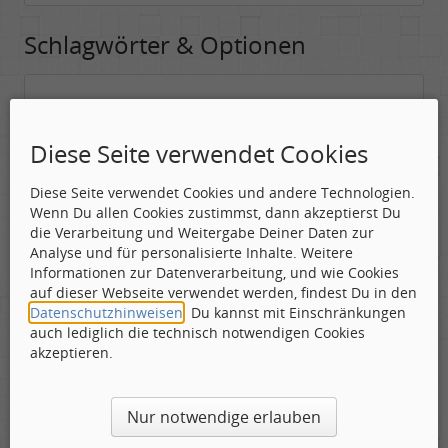
Schlagwörter & Optionen
Suchwörter:
In dieses Feld kannst Du die Begriffe schreiben, nach denen gesucht
Diese Seite verwendet Cookies
werden soll.
Diese Seite verwendet Cookies und andere Technologien.
Nach allen angegebenen Begriffen suchen.
Wenn Du allen Cookies zustimmst, dann akzeptierst Du
Mindestens ein Begriff muss vorhanden sein.
die Verarbeitung und Weitergabe Deiner Daten zur
Analyse und für personalisierte Inhalte. Weitere
Suche nach Benutzer:
Informationen zur Datenverarbeitung, und wie Cookies
Hier kannst Du (optional) nach einem Benutzer suchen, der den
auf dieser Webseite verwendet werden, findest Du in den
Beitrag verfasst hat. Du kannst den * als Jokerzeichen benutzen, um
Datenschutzhinweisen
. Du kannst mit Einschränkungen
ähnliche Nutzernamen zu finden.
auch lediglich die technisch notwendigen Cookies
akzeptieren.
Die Visuelle Bestätigung hilft dabei automatische Spambots
Nur notwendige erlauben
und Scripte von den Diensten dieses Forums abzuhalten.
Derartige Scripte sind normalerweise nicht in der Lage den