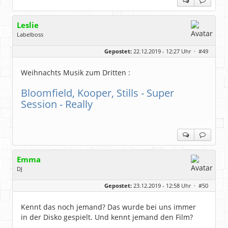
Leslie
Labelboss
Geschlecht:
keine Angabe
Gepostet:
22.12.2019 - 12:27 Uhr ·
#49
Herkunft:
in der Mitte zwischen Kölnarena und Festhalle Ffm
Beiträge:
48743
Dabei seit:
07 / 2008
Weihnachts Musik zum Dritten :
Bloomfield, Kooper, Stills - Super
Session - Really
Emma
DJ
Geschlecht:
keine Angabe
Gepostet:
23.12.2019 - 12:58 Uhr ·
#50
Beiträge:
4853
Dabei seit:
01 / 2009
Kennt das noch jemand? Das wurde bei uns immer
in der Disko gespielt. Und kennt jemand den Film?