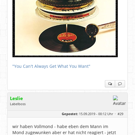
"You Can't Always Get What You Want"
Leslie
Labelboss
Geschlecht:
keine Angabe
Gepostet:
15.09.2019 - 00:12 Uhr ·
#29
Herkunft:
in der Mitte zwischen Kölnarena und Festhalle Ffm
Beiträge:
48743
Dabei seit:
07 / 2008
wir haben Vollmond - habe eben dem Mann im
Mond zugewunken aber er hat nicht reagiert - jetzt