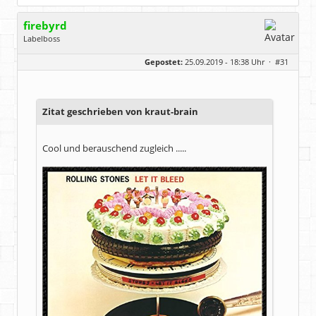
firebyrd
Labelboss
Geschlecht:
keine Angabe
Gepostet:
25.09.2019 - 18:38 Uhr ·
#31
Herkunft:
Hausgeburt (Ausgeburt?)
Beiträge:
48869
Dabei seit:
05 / 2006
Zitat geschrieben von kraut-brain
Cool und berauschend zugleich .....