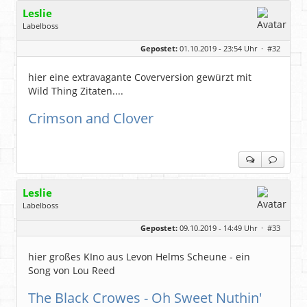
Leslie
Labelboss
Geschlecht:
keine Angabe
Gepostet:
01.10.2019 - 23:54 Uhr ·
#32
Herkunft:
in der Mitte zwischen Kölnarena und Festhalle Ffm
Beiträge:
48743
Dabei seit:
07 / 2008
hier eine extravagante Coverversion gewürzt mit
Wild Thing Zitaten....
Crimson and Clover
Leslie
Labelboss
Geschlecht:
keine Angabe
Gepostet:
09.10.2019 - 14:49 Uhr ·
#33
Herkunft:
in der Mitte zwischen Kölnarena und Festhalle Ffm
Beiträge:
48743
Dabei seit:
07 / 2008
hier großes KIno aus Levon Helms Scheune - ein
Song von Lou Reed
The Black Crowes - Oh Sweet Nuthin'