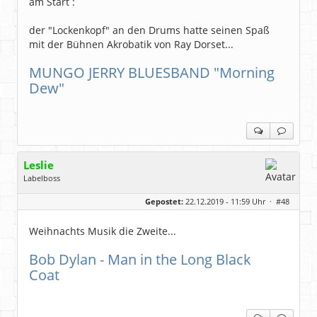
am Start :
der "Lockenkopf" an den Drums hatte seinen Spaß
mit der Bühnen Akrobatik von Ray Dorset...
MUNGO JERRY BLUESBAND "Morning
Dew"
Leslie
Labelboss
Geschlecht:
keine Angabe
Gepostet:
22.12.2019 - 11:59 Uhr ·
#48
Herkunft:
in der Mitte zwischen Kölnarena und Festhalle Ffm
Beiträge:
48743
Dabei seit:
07 / 2008
Weihnachts Musik die Zweite...
Bob Dylan - Man in the Long Black
Coat