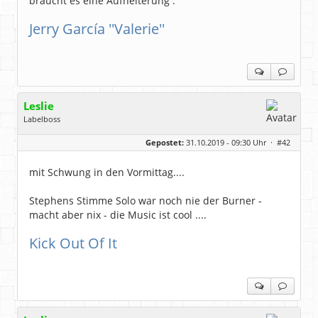
braucht es eine Aufheiterung :
Jerry García ''Valerie''
Leslie
Labelboss
Geschlecht:
keine Angabe
Gepostet:
31.10.2019 - 09:30 Uhr ·
#42
Herkunft:
in der Mitte zwischen Kölnarena und Festhalle Ffm
Beiträge:
48743
Dabei seit:
07 / 2008
mit Schwung in den Vormittag....
Stephens Stimme Solo war noch nie der Burner -
macht aber nix - die Music ist cool ....
Kick Out Of It