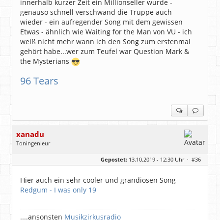
innerhalb kurzer Zeit ein Millionseller wurde -
genauso schnell verschwand die Truppe auch
wieder - ein aufregender Song mit dem gewissen
Etwas - ähnlich wie Waiting for the Man von VU - ich
weiß nicht mehr wann ich den Song zum erstenmal
gehört habe...wer zum Teufel war Question Mark &
the Mysterians
96 Tears
xanadu
Toningenieur
Geschlecht:
Gepostet:
13.10.2019 - 12:30 Uhr ·
#36
Herkunft:
Rain am Lech (Bayern)
Alter:
54
Homepage:
laut.fm/musikzirku…
Hier auch ein sehr cooler und grandiosen Song
Beiträge:
6540
Redgum - I was only 19
Dabei seit:
05 / 2006
....ansonsten
Musikzirkusradio