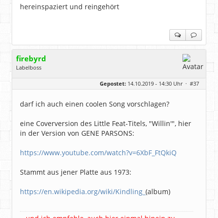
hereinspaziert und reingehört
firebyrd
Labelboss
Geschlecht:
keine Angabe
Gepostet:
14.10.2019 - 14:30 Uhr ·
#37
Herkunft:
Hausgeburt (Ausgeburt?)
Beiträge:
48869
Dabei seit:
05 / 2006
darf ich auch einen coolen Song vorschlagen?
eine Coverversion des Little Feat-Titels, "Willin'", hier
in der Version von GENE PARSONS:
https://www.youtube.com/watch?v=6XbF_FtQkiQ
Stammt aus jener Platte aus 1973:
https://en.wikipedia.org/wiki/Kindling_
(album)