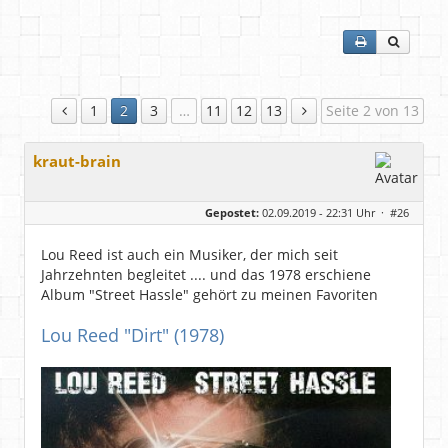
1
2
3
…
11
12
13
Seite 2 von 13
kraut-brain
Gepostet:
02.09.2019 - 22:31 Uhr ·
#26
Lou Reed ist auch ein Musiker, der mich seit
Jahrzehnten begleitet .... und das 1978 erschiene
Album "Street Hassle" gehört zu meinen Favoriten
Lou Reed "Dirt" (1978)