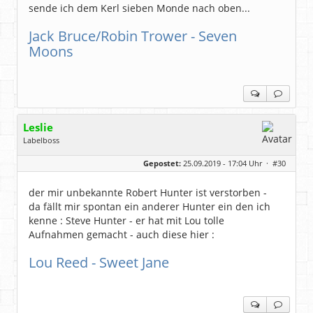
sende ich dem Kerl sieben Monde nach oben...
Jack Bruce/Robin Trower - Seven
Moons
Leslie
Labelboss
Geschlecht:
keine Angabe
Gepostet:
25.09.2019 - 17:04 Uhr ·
#30
Herkunft:
in der Mitte zwischen Kölnarena und Festhalle Ffm
Beiträge:
48743
Dabei seit:
07 / 2008
der mir unbekannte Robert Hunter ist verstorben -
da fällt mir spontan ein anderer Hunter ein den ich
kenne : Steve Hunter - er hat mit Lou tolle
Aufnahmen gemacht - auch diese hier :
Lou Reed - Sweet Jane