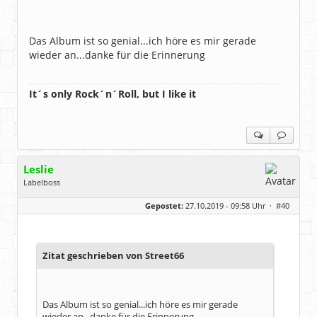
Das Album ist so genial...ich höre es mir gerade
wieder an...danke für die Erinnerung
It´s only Rock´n´Roll, but I like it
Leslie
Labelboss
Geschlecht:
keine Angabe
Gepostet:
27.10.2019 - 09:58 Uhr ·
#40
Herkunft:
in der Mitte zwischen Kölnarena und Festhalle Ffm
Beiträge:
48743
Dabei seit:
07 / 2008
Zitat geschrieben von Street66
Das Album ist so genial...ich höre es mir gerade
wieder an...danke für die Erinnerung