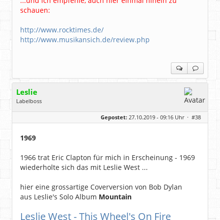
...und ich empfehle, auch hier einmal hinein zu
schauen:
http://www.rocktimes.de/
http://www.musikansich.de/review.php
Leslie
Labelboss
Geschlecht:
keine Angabe
Gepostet:
27.10.2019 - 09:16 Uhr ·
#38
Herkunft:
in der Mitte zwischen Kölnarena und Festhalle Ffm
Beiträge:
48743
Dabei seit:
07 / 2008
1969
1966 trat Eric Clapton für mich in Erscheinung - 1969
wiederholte sich das mit Leslie West ...
hier eine grossartige Coverversion von Bob Dylan
aus Leslie's Solo Album
Mountain
Leslie West - This Wheel's On Fire