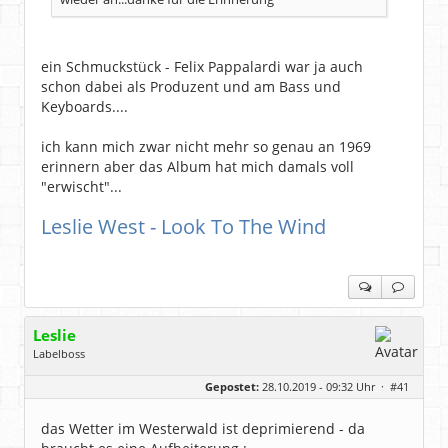
ein Schmuckstück - Felix Pappalardi war ja auch
schon dabei als Produzent und am Bass und
Keyboards....
ich kann mich zwar nicht mehr so genau an 1969
erinnern aber das Album hat mich damals voll
"erwischt"...
Leslie West - Look To The Wind
Leslie
Labelboss
Geschlecht:
keine Angabe
Gepostet:
28.10.2019 - 09:32 Uhr ·
#41
Herkunft:
in der Mitte zwischen Kölnarena und Festhalle Ffm
Beiträge:
48743
Dabei seit:
07 / 2008
das Wetter im Westerwald ist deprimierend - da