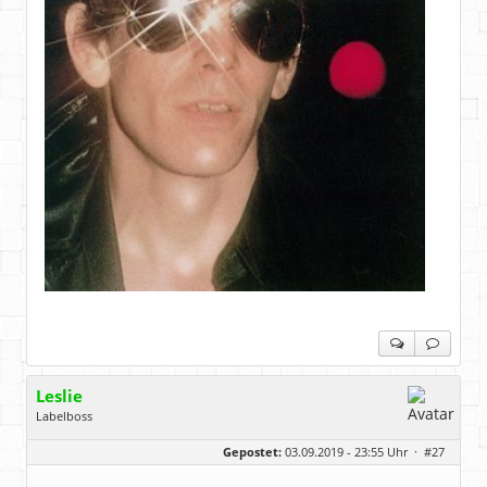
Leslie
Labelboss
Geschlecht:
keine Angabe
Gepostet:
03.09.2019 - 23:55 Uhr ·
#27
Herkunft:
in der Mitte zwischen Kölnarena und Festhalle Ffm
Beiträge:
48743
Dabei seit:
07 / 2008