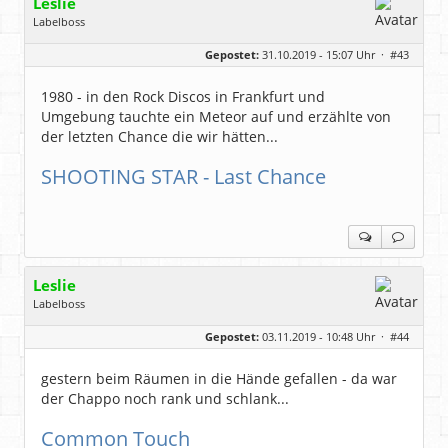
Leslie
Labelboss
Geschlecht:
keine Angabe
Gepostet:
31.10.2019 - 15:07 Uhr ·
#43
Herkunft:
in der Mitte zwischen Kölnarena und Festhalle Ffm
Beiträge:
48743
Dabei seit:
07 / 2008
1980 - in den Rock Discos in Frankfurt und
Umgebung tauchte ein Meteor auf und erzählte von
der letzten Chance die wir hätten...
SHOOTING STAR - Last Chance
Leslie
Labelboss
Geschlecht:
keine Angabe
Gepostet:
03.11.2019 - 10:48 Uhr ·
#44
Herkunft:
in der Mitte zwischen Kölnarena und Festhalle Ffm
Beiträge:
48743
Dabei seit:
07 / 2008
gestern beim Räumen in die Hände gefallen - da war
der Chappo noch rank und schlank...
Common Touch