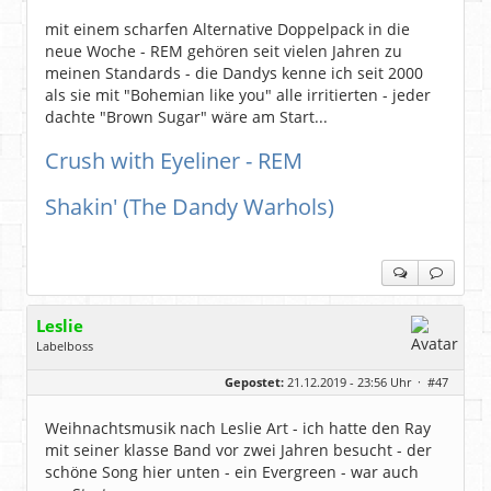
Beiträge:
48743
Dabei seit:
07 / 2008
mit einem scharfen Alternative Doppelpack in die
neue Woche - REM gehören seit vielen Jahren zu
meinen Standards - die Dandys kenne ich seit 2000
als sie mit "Bohemian like you" alle irritierten - jeder
dachte "Brown Sugar" wäre am Start...
Crush with Eyeliner - REM
Shakin' (The Dandy Warhols)
Leslie
Labelboss
Geschlecht:
keine Angabe
Gepostet:
21.12.2019 - 23:56 Uhr ·
#47
Herkunft:
in der Mitte zwischen Kölnarena und Festhalle Ffm
Beiträge:
48743
Dabei seit:
07 / 2008
Weihnachtsmusik nach Leslie Art - ich hatte den Ray
mit seiner klasse Band vor zwei Jahren besucht - der
schöne Song hier unten - ein Evergreen - war auch