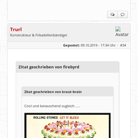
Trurl
Konstrukteur & Frikadellenbändiger
Geschlecht:
Gepostet:
09.10.2019 - 17:34 Uhr ·
#34
Alter:
26
Beiträge:
13854
Dabei seit:
05 / 2006
Zitat geschrieben von firebyrd
Zitat geschrieben von kraut-brain
Cool und berauschend zugleich .....