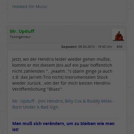
Hooked On Music
Mr. Upduff
Toningenieur
Geschlecht:
keine Angabe
Gepostet:
09.04.2015 - 19:43 Uhr ·
#34
Herkunft:
Basemountainhome
Alter:
65
Beiträge:
9777
Jetzt, wo der Hendrix leider wieder gehen mußte,
Dabei seit:
02 / 2007
kommt er mit diesem (bis auf ein paar hoffentlich
nicht zählenden "...jeaahh.."s (dann ginge ja auch
z.B. das Jarrett-Trio nicht) instrumentalen Stück
wieder zurück...von der für mich besten Hendrix-
Veröffentlichung "Blues":
Mr. Upduff - Jimi Hendrix, Billy Cox & Buddy Miles -
Born Under A Bad Sign
Man muß sich verändern, um zu bleiben wie man
ist!