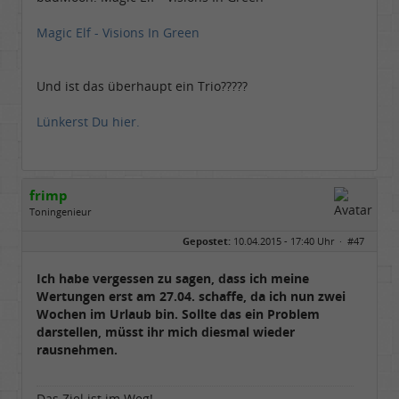
Magic Elf - Visions In Green
Und ist das überhaupt ein Trio?????
Lünkerst Du hier.
frimp
Toningenieur
Geschlecht:
Gepostet:
10.04.2015 - 17:40 Uhr ·
#47
Herkunft:
Hämburch
Alter:
65
Beiträge:
8020
Ich habe vergessen zu sagen, dass ich meine
Dabei seit:
02 / 2012
Wertungen erst am 27.04. schaffe, da ich nun zwei
Wochen im Urlaub bin. Sollte das ein Problem
darstellen, müsst ihr mich diesmal wieder
rausnehmen.
Das Ziel ist im Weg!