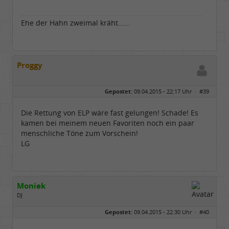
Ehe der Hahn zweimal kräht......
Proggy
Gepostet:
09.04.2015 - 22:17 Uhr ·
#39
Die Rettung von ELP wäre fast gelungen! Schade! Es
kamen bei meinem neuen Favoriten noch ein paar
menschliche Töne zum Vorschein!
LG
Moniek
DJ
Geschlecht:
Gepostet:
09.04.2015 - 22:30 Uhr ·
#40
Herkunft:
Hannover 30419
Alter:
76
Beiträge:
3344