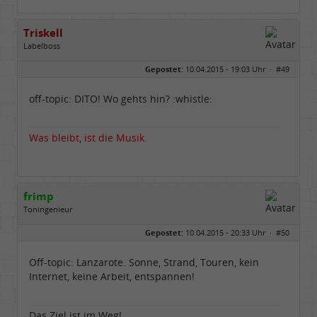
Triskell
Labelboss
Geschlecht:
Gepostet:
10.04.2015 - 19:03 Uhr ·
#49
Herkunft:
Berlin
Alter:
68
Beiträge:
55895
off-topic: DITO! Wo gehts hin? :whistle:
Dabei seit:
04 / 2006
Was bleibt, ist die Musik.
frimp
Toningenieur
Geschlecht:
Gepostet:
10.04.2015 - 20:33 Uhr ·
#50
Herkunft:
Hämburch
Alter:
65
Beiträge:
8020
Off-topic: Lanzarote. Sonne, Strand, Touren, kein
Dabei seit:
02 / 2012
Internet, keine Arbeit, entspannen!
Das Ziel ist im Weg!