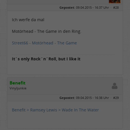
Geschlecht:
keine Angabe
Gepostet:
09.04.2015 - 16:37 Uhr ·
#28
Herkunft:
Nordfriesland
Beiträge:
5506
Dabei seit:
03 / 2009
Ich werfe da mal
Motörhead - The Game in den Ring.
Street66 - Motörhead - The Game
It´s only Rock´n´Roll, but I like it
Benefit
Vinyljunkie
Geschlecht:
keine Angabe
Gepostet:
09.04.2015 - 16:38 Uhr ·
#29
Herkunft:
Oldenburg
Beiträge:
284
Dabei seit:
02 / 2010
Benefit > Ramsey Lewis > Wade In The Water