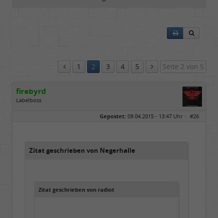
1
2
3
4
5
Seite 2 von 5
firebyrd
Labelboss
Geschlecht:
keine Angabe
Gepostet:
09.04.2015 - 13:47 Uhr ·
#26
Herkunft:
Hausgeburt (Ausgeburt?)
Beiträge:
48869
Dabei seit:
05 / 2006
Zitat geschrieben von Negerhalle
Zitat geschrieben von radiot