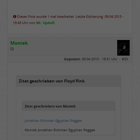
Dieser Post wurde 1 mal bearbeitet. Letzte Editierung: 09.04.2015 -
19:43 Uhr von
Mr. Upduff
.
Moniek
DJ
Geschlecht:
Gepostet:
09.04.2015 - 19:51 Uhr ·
#35
Herkunft:
Hannover 30419
Alter:
76
Beiträge:
3344
Dabei seit:
07 / 2008
Zitat geschrieben von Floyd Pink
Zitat geschrieben von Moniek
Jonathan Richman Egyptian Reggae
Moniek Jonathan Richman Egyptian Reggae