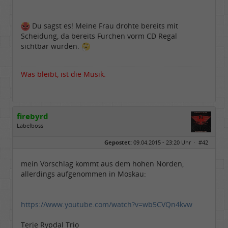
Du sagst es! Meine Frau drohte bereits mit
Scheidung, da bereits Furchen vorm CD Regal
sichtbar wurden.
Was bleibt, ist die Musik.
firebyrd
Labelboss
Geschlecht:
keine Angabe
Gepostet:
09.04.2015 - 23:20 Uhr ·
#42
Herkunft:
Hausgeburt (Ausgeburt?)
Beiträge:
48869
Dabei seit:
05 / 2006
mein Vorschlag kommt aus dem hohen Norden,
allerdings aufgenommen in Moskau:
https://www.youtube.com/watch?v=wb5CVQn4kvw
Terje Rypdal Trio