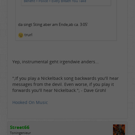
Benefit > Police > Every Breath You Take
da singt Sting aber am Ende,ab ca. 3:05'
trurl
Yep, instrumental geht irgendwie anders...
";If you play a Nickelback song backwards you'll hear
messages from the devil. Even worse, if you play it
forwards you'll hear Nickelback."; - Dave Grohl
Hooked On Music
Street66
Toningenieur