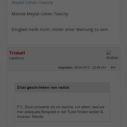
Meytal Cohen Toxicity
Dabei seit:
07 / 2008
Moniek Meytal Cohen Toxicity
Einigkeit heißt nicht, immer einer Meinung zu sein.
Triskell
Labelboss
Geschlecht:
Gepostet:
09.04.2015 - 23:09 Uhr ·
#41
Herkunft:
Berlin
Alter:
68
Beiträge:
55895
Dabei seit:
04 / 2006
Zitat geschrieben von radiot
P.S.: Doch schwerer als ich dachte, vor allem, weil wir
hier adäquate Beispiele in der Tube finden wollen &
müssen. Merde.