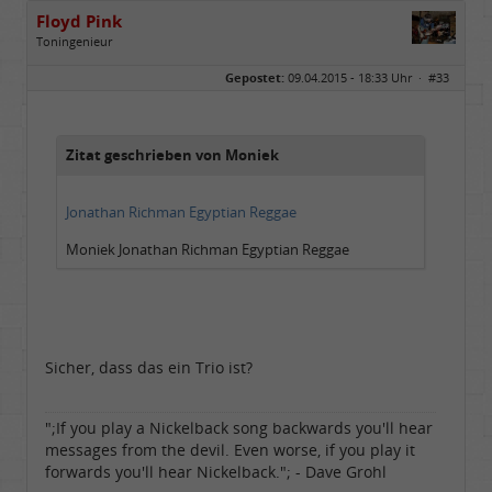
Floyd Pink
Toningenieur
Geschlecht:
keine Angabe
Gepostet:
09.04.2015 - 18:33 Uhr ·
#33
Herkunft:
Freudenstadt
Beiträge:
7827
Dabei seit:
03 / 2007
Zitat geschrieben von Moniek
Jonathan Richman Egyptian Reggae
Moniek Jonathan Richman Egyptian Reggae
Sicher, dass das ein Trio ist?
";If you play a Nickelback song backwards you'll hear
messages from the devil. Even worse, if you play it
forwards you'll hear Nickelback."; - Dave Grohl