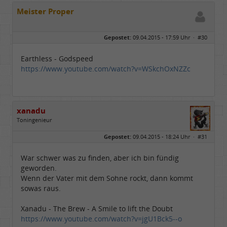
Meister Proper
Gepostet:
09.04.2015 - 17:59 Uhr ·
#30
Earthless - Godspeed
https://www.youtube.com/watch?v=WSkchOxNZZc
xanadu
Toningenieur
Geschlecht:
Gepostet:
09.04.2015 - 18:24 Uhr ·
#31
Herkunft:
Rain am Lech (Bayern)
Alter:
54
Homepage:
laut.fm/musikzirku…
War schwer was zu finden, aber ich bin fündig
Beiträge:
6540
geworden.
Dabei seit:
05 / 2006
Wenn der Vater mit dem Sohne rockt, dann kommt
sowas raus.
Xanadu - The Brew - A Smile to lift the Doubt
https://www.youtube.com/watch?v=jgU1Bck5--o