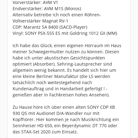
Vorverstärker: AVM V1
Endverstärker: AVM M1S (Monos)
Alternativ betreibe ich noch einen Röhren-
Vollverstärker Magnat RV-1
CDP: Marantz SA 8400 (SACD-Player)
Vinyl: SONY PSX-555 ES mit Goldring 1012 GX (MM)
Ich habe das Glück, einen eigenen Hörraum im Haus
meiner Schwiegermutter nutzen zu können. Diesen
habe ich unter akustischen Gesichtspunkten
optimiert (Absorber). Sehring-Lautsprecher sind
allgemein wenig bekannt. Es handelt sich hier um
eine kleine Berliner Manufaktur (die LS werden
tatsächlich noch weitestegehend nach
Kundenauftrag und in Handarbeit gefertigt ! -
genießen aber in Fachkreisen hohes Ansehen).
Zu Hause höre ich über einen alten SONY CDP XB
930 QS mit Audionet D/A-Wandler nur mit
Kopfhörer. Hier kommen je nach Musikrichtung ein
Sennheiser HD 650, ein Beyerdynamic DT 770 oder
das STAX-Set 2020 zum Einsatz.