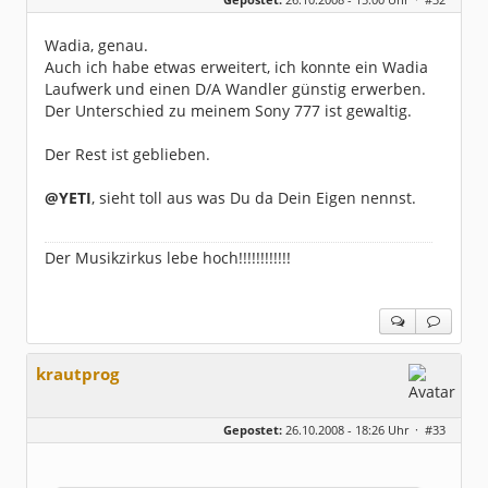
Herkunft:
NRW
Alter:
69
Homepage:
youtube.com/@hcsro…
Wadia, genau.
Beiträge:
17570
Auch ich habe etwas erweitert, ich konnte ein Wadia
Dabei seit:
04 / 2006
Laufwerk und einen D/A Wandler günstig erwerben.
Der Unterschied zu meinem Sony 777 ist gewaltig.
Der Rest ist geblieben.
@YETI
, sieht toll aus was Du da Dein Eigen nennst.
Der Musikzirkus lebe hoch!!!!!!!!!!!!
krautprog
Gepostet:
26.10.2008 - 18:26 Uhr ·
#33