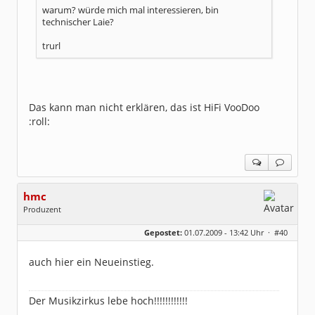
warum? würde mich mal interessieren, bin
technischer Laie?
trurl
Das kann man nicht erklären, das ist HiFi VooDoo
:roll:
hmc
Produzent
Geschlecht:
Gepostet:
01.07.2009 - 13:42 Uhr ·
#40
Herkunft:
NRW
Alter:
69
Homepage:
youtube.com/@hcsro…
auch hier ein Neueinstieg.
Beiträge:
17570
Dabei seit:
04 / 2006
Der Musikzirkus lebe hoch!!!!!!!!!!!!