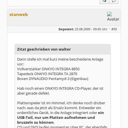
stanweb
Gepostet:
25.08.2009 - 09:45 Uhr ·
#50
Zitat geschrieben von walter
Dann stelle ich mal kurz meine bescheidene Anlage
vor:
Vollverstärker ONKYO INTEGRA 8850
Tapedeck ONKYO INTEGRA TA 2870
Boxen DYNAUDIO Pentamyd-3 (Eigenbau)
Hab noch einen ONKYO INTEGRA CD-Player, der ist
aber gerade defekt.
Plattenspieler ist im Himmel. Ich denke noch drüber
nach, was da jetzt als Ersatz kommt. Entweder ein
ordentliches Gerät, in die Anlage integriert oder
ein
USB-Teil, nur um Platten aufnehmen und
bruzzeln zu können
.
CD und DVD laufen momentan über PC, der ebenfalls