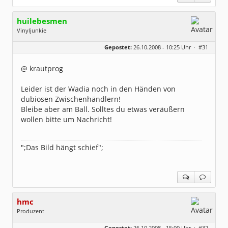
huilebesmen
Vinyljunkie
Geschlecht:
keine Angabe
Gepostet:
26.10.2008 - 10:25 Uhr ·
#31
Beiträge:
405
Dabei seit:
09 / 2006
@ krautprog
Leider ist der Wadia noch in den Händen von
dubiosen Zwischenhändlern!
Bleibe aber am Ball. Solltes du etwas veräußern
wollen bitte um Nachricht!
";Das Bild hängt schief";
hmc
Produzent
Geschlecht:
Gepostet:
26.10.2008 - 15:00 Uhr ·
#32