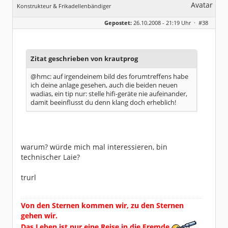
Konstrukteur & Frikadellenbändiger
Geschlecht:
Gepostet:
26.10.2008 - 21:19 Uhr ·
#38
Alter:
26
Beiträge:
13854
Dabei seit:
05 / 2006
Zitat geschrieben von krautprog
@hmc: auf irgendeinem bild des forumtreffens habe
ich deine anlage gesehen, auch die beiden neuen
wadias, ein tip nur: stelle hifi-geräte nie aufeinander,
damit beeinflusst du denn klang doch erheblich!
warum? würde mich mal interessieren, bin
technischer Laie?
trurl
Von den Sternen kommen wir, zu den Sternen
gehen wir.
Das Leben ist nur eine Reise in die Fremde