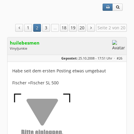
1
2
3
…
18
19
20
Seite 2 von 20
huilebesmen
Vinyljunkie
Geschlecht:
keine Angabe
Gepostet:
25.10.2008 - 17:51 Uhr ·
#26
Beiträge:
405
Dabei seit:
09 / 2006
Habe seit dem ersten Posting etwas umgebaut
Fischer +Fischer SL 500