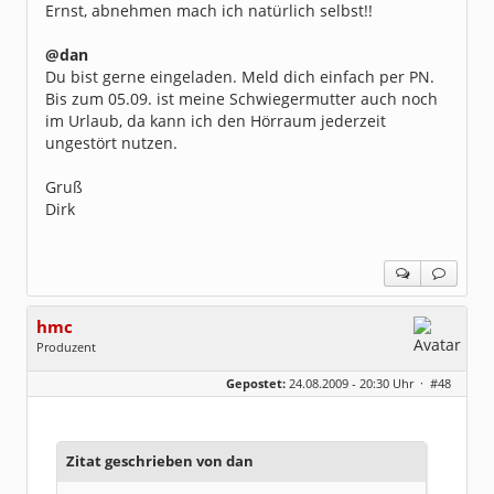
Ernst, abnehmen mach ich natürlich selbst!!
@dan
Du bist gerne eingeladen. Meld dich einfach per PN.
Bis zum 05.09. ist meine Schwiegermutter auch noch
im Urlaub, da kann ich den Hörraum jederzeit
ungestört nutzen.
Gruß
Dirk
hmc
Produzent
Geschlecht:
Gepostet:
24.08.2009 - 20:30 Uhr ·
#48
Herkunft:
NRW
Alter:
69
Homepage:
youtube.com/@hcsro…
Beiträge:
17570
Dabei seit:
04 / 2006
Zitat geschrieben von dan