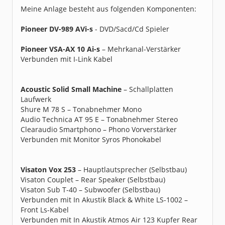
Beiträge:
1584
Meine Anlage besteht aus folgenden Komponenten:
Dabei seit:
06 / 2008
Pioneer DV-989 AVi-s
- DVD/Sacd/Cd Spieler
Pioneer VSA-AX 10 Ai-s
– Mehrkanal-Verstärker
Verbunden mit I-Link Kabel
Acoustic Solid Small Machine
– Schallplatten
Laufwerk
Shure M 78 S – Tonabnehmer Mono
Audio Technica AT 95 E – Tonabnehmer Stereo
Clearaudio Smartphono – Phono Vorverstärker
Verbunden mit Monitor Syros Phonokabel
Visaton Vox 253
– Hauptlautsprecher (Selbstbau)
Visaton Couplet – Rear Speaker (Selbstbau)
Visaton Sub T-40 – Subwoofer (Selbstbau)
Verbunden mit In Akustik Black & White LS-1002 –
Front Ls-Kabel
Verbunden mit In Akustik Atmos Air 123 Kupfer Rear