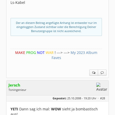
Ls-Kabel
Der an diesem Beitrag angefügte Anhang ist entweder nur im
eingeloggten Zustand sichtbar oder die Berechtigung Deiner
Benutzergruppe ist nicht ausreichend.
MAKE
PROG
NOT
WAR
! ---> --->
My 2023 Album
Faves
Jersch
Toningenieur
Geschlecht:
keine Angabe
Gepostet:
25.10.2008 - 19:20 Uhr ·
#28
Beiträge:
7579
Dabei seit:
11 / 2007
YETI
Dann sag ich mal:
WOW
sieht ja bombastisch
aus!