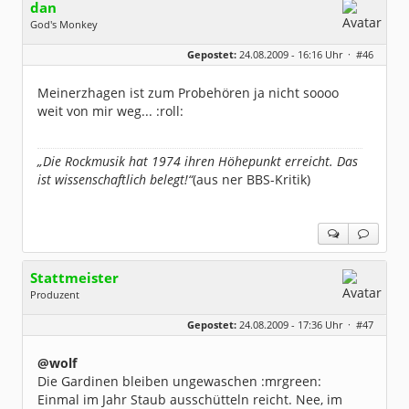
dan
God's Monkey
Geschlecht:
keine Angabe
Gepostet:
24.08.2009 - 16:16 Uhr ·
#46
Beiträge:
4718
Dabei seit:
04 / 2006
Meinerzhagen ist zum Probehören ja nicht soooo
weit von mir weg... :roll:
„Die Rockmusik hat 1974 ihren Höhepunkt erreicht. Das
ist wissenschaftlich belegt!“
(aus ner BBS-Kritik)
Stattmeister
Produzent
Geschlecht:
Gepostet:
24.08.2009 - 17:36 Uhr ·
#47
Herkunft:
Meinerzhagen
Beiträge:
14317
Dabei seit:
08 / 2009
@wolf
Die Gardinen bleiben ungewaschen :mrgreen:
Einmal im Jahr Staub ausschütteln reicht. Nee, im