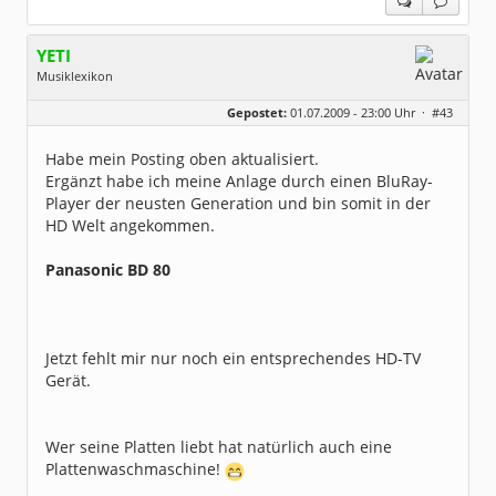
YETI
Musiklexikon
Geschlecht:
Gepostet:
01.07.2009 - 23:00 Uhr ·
#43
Herkunft:
Free City
Alter:
55
Beiträge:
1584
Habe mein Posting oben aktualisiert.
Dabei seit:
06 / 2008
Ergänzt habe ich meine Anlage durch einen BluRay-
Player der neusten Generation und bin somit in der
HD Welt angekommen.
Panasonic BD 80
Jetzt fehlt mir nur noch ein entsprechendes HD-TV
Gerät.
Wer seine Platten liebt hat natürlich auch eine
Plattenwaschmaschine!