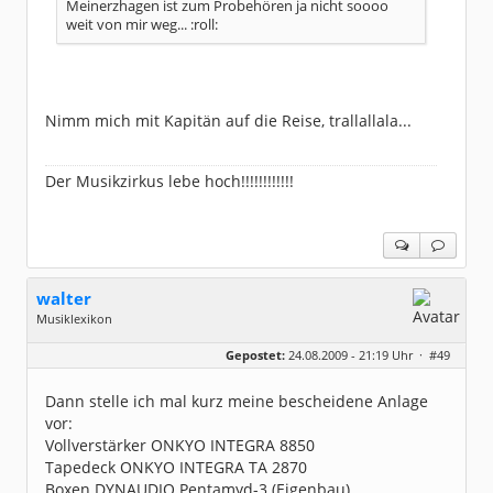
Meinerzhagen ist zum Probehören ja nicht soooo
weit von mir weg... :roll:
Nimm mich mit Kapitän auf die Reise, trallallala...
Der Musikzirkus lebe hoch!!!!!!!!!!!!
walter
Musiklexikon
Geschlecht:
Gepostet:
24.08.2009 - 21:19 Uhr ·
#49
Herkunft:
Drestedt, 50 km südl. Hamburg
Alter:
64
Beiträge:
1518
Dann stelle ich mal kurz meine bescheidene Anlage
Dabei seit:
04 / 2007
vor:
Vollverstärker ONKYO INTEGRA 8850
Tapedeck ONKYO INTEGRA TA 2870
Boxen DYNAUDIO Pentamyd-3 (Eigenbau)