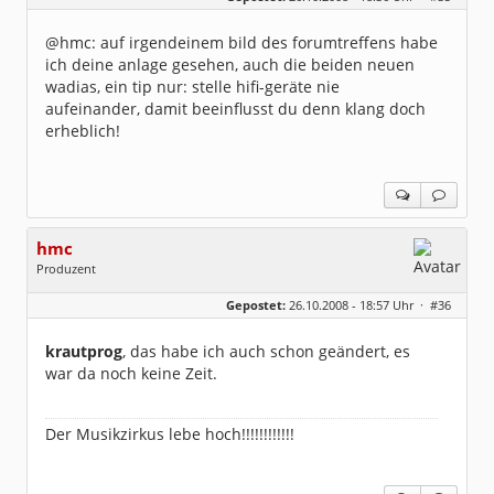
@hmc: auf irgendeinem bild des forumtreffens habe
ich deine anlage gesehen, auch die beiden neuen
wadias, ein tip nur: stelle hifi-geräte nie
aufeinander, damit beeinflusst du denn klang doch
erheblich!
hmc
Produzent
Geschlecht:
Gepostet:
26.10.2008 - 18:57 Uhr ·
#36
Herkunft:
NRW
Alter:
69
Homepage:
youtube.com/@hcsro…
krautprog
, das habe ich auch schon geändert, es
Beiträge:
17570
war da noch keine Zeit.
Dabei seit:
04 / 2006
Der Musikzirkus lebe hoch!!!!!!!!!!!!