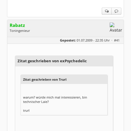
Rabatz
Toningenieur
Geschlecht:
Gepostet:
01.07.2009 - 22:35 Uhr ·
#41
Herkunft:
Berlin
Alter:
61
Beiträge:
6985
Dabei seit:
01 / 2009
Zitat geschrieben von exPsychedelic
Zitat geschrieben von Trurl
warum? würde mich mal interessieren, bin
technischer Laie?
trurl