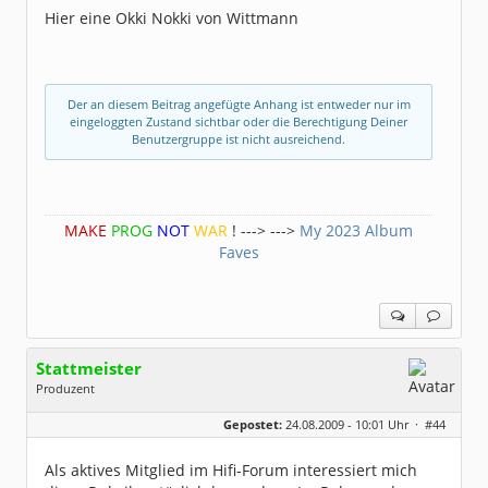
Hier eine Okki Nokki von Wittmann
Der an diesem Beitrag angefügte Anhang ist entweder nur im
eingeloggten Zustand sichtbar oder die Berechtigung Deiner
Benutzergruppe ist nicht ausreichend.
MAKE
PROG
NOT
WAR
! ---> --->
My 2023 Album
Faves
Stattmeister
Produzent
Geschlecht:
Gepostet:
24.08.2009 - 10:01 Uhr ·
#44
Herkunft:
Meinerzhagen
Beiträge:
14317
Dabei seit:
08 / 2009
Als aktives Mitglied im Hifi-Forum interessiert mich