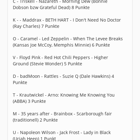
C - Triskell - Nazareth - Morning Dew (Bonnie
Dobson bzw Grateful Dead) 8 Punkte
K - - Maddrax - BETH HART - I Don't Need No Doctor
(Ray Charles) 7 Punkte
O - Caramel - Led Zeppelin - When The Levee Breaks
(Kansas Joe McCoy, Memphis Minnie) 6 Punkte
V - Floyd Pink - Red Hot Chili Peppers - Higher
Ground (Stevie Wonder) 5 Punkte
D - badMoon - Rattles - Suzie Q (Dale Hawkins) 4
Punkte
T - Krautwickel - Arno: Knowing Me Knowing You
(ABBA) 3 Punkte
M - 35 years after - Brainbox - Scarborough fair
(traditionell) 2 Punkte
U - Napoleon Wilson - Jack Frost - Lady in Black
(Uriah Heep) 1 Punkt