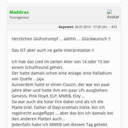
Maddrax
Toningenieur
Geschlecht:
keine Angabe
Gepostet:
26.01.2014 - 17:26 Uhr ·
#72
Herkunft:
bei Heidelberg
Beiträge:
5932
Dabei seit:
11 / 2007
Herzlichen Glühstrumpf ... äähhh ... Glückwunsch !!
Das IST aber auch ne geile Interpretation !!
Ich hab das Lied im zarten Alter von 14 oder 15 bei
einem Schulfreund gehört.
Der hatte damals schon eine Anlage, eine Palladium
von Quelle .. jaja.
Ausserdem hatte er einen Cousin, der war ein paar
Jahre älter und hatte ihm ein paar LPs ausgliehen:
Genesis, Pink Floyd, ELP, MMEB, Eloy ...
Da war auch die Solar Fire dabei und als ich die
Platte (inkl. Father of Day) erstmals hörte, bin ich
regelrecht ausgeflippt ... aber das bin ich damals bei
den anderen Platten auch...
Jedenfalls habe ich MMEB seit diesem Tag geliebt.