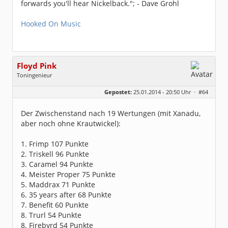
forwards you'll hear Nickelback."; - Dave Grohl
Hooked On Music
Floyd Pink
Toningenieur
Geschlecht:
keine Angabe
Gepostet:
25.01.2014 - 20:50 Uhr ·
#64
Herkunft:
Freudenstadt
Beiträge:
7827
Dabei seit:
03 / 2007
Der Zwischenstand nach 19 Wertungen (mit Xanadu,
aber noch ohne Krautwickel):
1. Frimp 107 Punkte
2. Triskell 96 Punkte
3. Caramel 94 Punkte
4. Meister Proper 75 Punkte
5. Maddrax 71 Punkte
6. 35 years after 68 Punkte
7. Benefit 60 Punkte
8. Trurl 54 Punkte
8. Firebyrd 54 Punkte