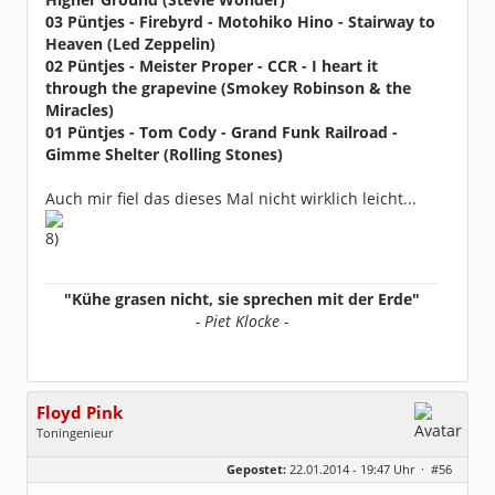
03 Püntjes - Firebyrd - Motohiko Hino - Stairway to
Heaven (Led Zeppelin)
02 Püntjes - Meister Proper - CCR - I heart it
through the grapevine (Smokey Robinson & the
Miracles)
01 Püntjes - Tom Cody - Grand Funk Railroad -
Gimme Shelter (Rolling Stones)
Auch mir fiel das dieses Mal nicht wirklich leicht...
"Kühe grasen nicht, sie sprechen mit der Erde"
- Piet Klocke -
Floyd Pink
Toningenieur
Geschlecht:
keine Angabe
Gepostet:
22.01.2014 - 19:47 Uhr ·
#56
Herkunft:
Freudenstadt
Beiträge:
7827