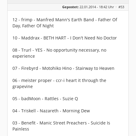
Geschlecht:
keine Angabe
Gepostet:
22.01.2014 - 18:42 Uhr ·
#53
Beiträge:
4688
Dabei seit:
02 / 2010
12 - frimp - Manfred Mann's Earth Band - Father Of
Day, Father Of Night
10 - Maddrax - BETH HART - I Don't Need No Doctor
08 - Trurl - YES - No opportunity necessary, no
experience
07 - Firebyrd - Motohiko Hino - Stairway to Heaven
06 - meister proper - ccr-i heart it through the
grapevine
05 - badMoon - Rattles - Suzie Q
04 - Triskell - Nazareth - Morning Dew
03 - Benefit - Manic Street Preachers - Suicide Is
Painless