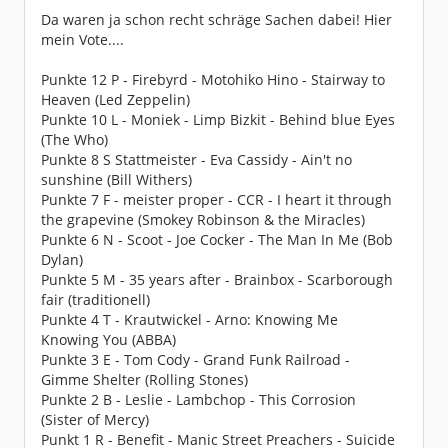
Da waren ja schon recht schräge Sachen dabei! Hier
mein Vote....
Punkte 12 P - Firebyrd - Motohiko Hino - Stairway to
Heaven (Led Zeppelin)
Punkte 10 L - Moniek - Limp Bizkit - Behind blue Eyes
(The Who)
Punkte 8 S Stattmeister - Eva Cassidy - Ain't no
sunshine (Bill Withers)
Punkte 7 F - meister proper - CCR - I heart it through
the grapevine (Smokey Robinson & the Miracles)
Punkte 6 N - Scoot - Joe Cocker - The Man In Me (Bob
Dylan)
Punkte 5 M - 35 years after - Brainbox - Scarborough
fair (traditionell)
Punkte 4 T - Krautwickel - Arno: Knowing Me
Knowing You (ABBA)
Punkte 3 E - Tom Cody - Grand Funk Railroad -
Gimme Shelter (Rolling Stones)
Punkte 2 B - Leslie - Lambchop - This Corrosion
(Sister of Mercy)
Punkt 1 R - Benefit - Manic Street Preachers - Suicide