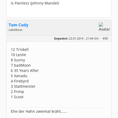
Is Painless (Johnny Mandel)
Tom Cody
Labelboss
Geschlecht:
Gepostet:
22.01.2014 - 21:44 Uhr ·
#58
Herkunft:
Dortmund
Alter:
70
Beiträge:
53906
12 Triskell
Dabei seit:
11 / 2006
10 Leslie
8 Sunny
7 badMoon
6 35 Years After
5 Xanadu
4 Firebyrd
3 Stattmeister
2 Frimp
1 Scoot
Ehe der Hahn zweimal kräht......