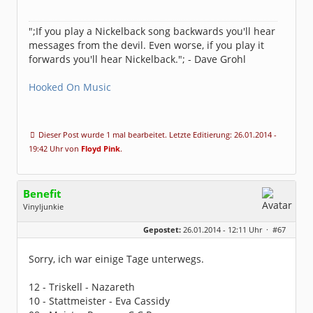
";If you play a Nickelback song backwards you'll hear
messages from the devil. Even worse, if you play it
forwards you'll hear Nickelback."; - Dave Grohl
Hooked On Music
Dieser Post wurde 1 mal bearbeitet. Letzte Editierung: 26.01.2014 -
19:42 Uhr von
Floyd Pink
.
Benefit
Vinyljunkie
Geschlecht:
keine Angabe
Gepostet:
26.01.2014 - 12:11 Uhr ·
#67
Herkunft:
Oldenburg
Beiträge:
284
Dabei seit:
02 / 2010
Sorry, ich war einige Tage unterwegs.
12 - Triskell - Nazareth
10 - Stattmeister - Eva Cassidy