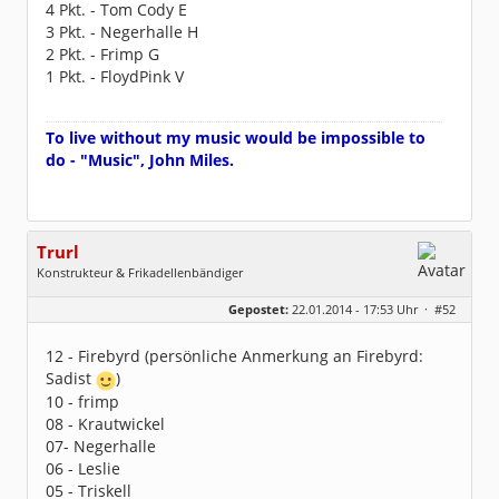
4 Pkt. - Tom Cody E
3 Pkt. - Negerhalle H
2 Pkt. - Frimp G
1 Pkt. - FloydPink V
To live without my music would be impossible to
do - "Music", John Miles.
Trurl
Konstrukteur & Frikadellenbändiger
Geschlecht:
Gepostet:
22.01.2014 - 17:53 Uhr ·
#52
Alter:
26
Beiträge:
13856
Dabei seit:
05 / 2006
12 - Firebyrd (persönliche Anmerkung an Firebyrd:
Sadist
)
10 - frimp
08 - Krautwickel
07- Negerhalle
06 - Leslie
05 - Triskell