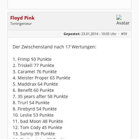
Floyd Pink
Toningenieur
Geschlecht:
keine Angabe
Gepostet:
23.01.2014 - 10:05 Uhr ·
#59
Herkunft:
Freudenstadt
Beiträge:
7827
Dabei seit:
03 / 2007
Der Zwischenstand nach 17 Wertungen:
1. Frimp 93 Punkte
2. Triskell 77 Punkte
3. Caramel 76 Punkte
4. Meister Proper 65 Punkte
5. Maddrax 64 Punkte
6. Benefit 60 Punkte
7. 35 years after 58 Punkte
8. Trurl 54 Punkte
8. Firebyrd 54 Punkte
10. Leslie 53 Punkte
11. bad Moon 48 Punkte
12. Tom Cody 45 Punkte
13. Sunny 39 Punkte