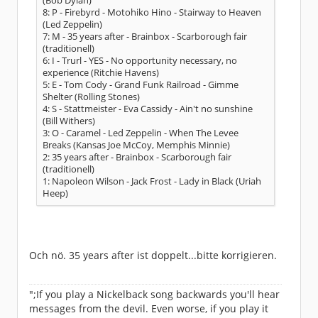
(Bob Dylan)
8: P - Firebyrd - Motohiko Hino - Stairway to Heaven
(Led Zeppelin)
7: M - 35 years after - Brainbox - Scarborough fair
(traditionell)
6: I - Trurl - YES - No opportunity necessary, no
experience (Ritchie Havens)
5: E - Tom Cody - Grand Funk Railroad - Gimme
Shelter (Rolling Stones)
4: S - Stattmeister - Eva Cassidy - Ain't no sunshine
(Bill Withers)
3: O - Caramel - Led Zeppelin - When The Levee
Breaks (Kansas Joe McCoy, Memphis Minnie)
2: 35 years after - Brainbox - Scarborough fair
(traditionell)
1: Napoleon Wilson - Jack Frost - Lady in Black (Uriah
Heep)
Och nö. 35 years after ist doppelt...bitte korrigieren.
";If you play a Nickelback song backwards you'll hear
messages from the devil. Even worse, if you play it