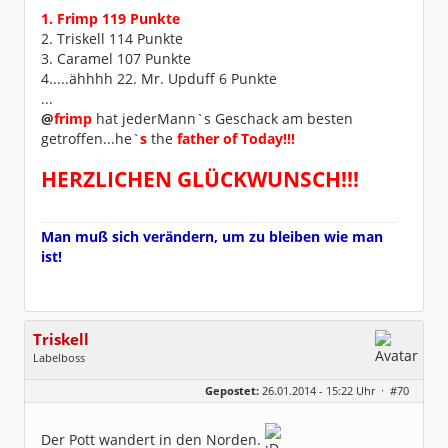
Beiträge:
9777
1. Frimp 119 Punkte
Dabei seit:
02 / 2007
2. Triskell 114 Punkte
3. Caramel 107 Punkte
4.....ähhhh 22. Mr. Upduff 6 Punkte
...
@
frimp
hat jederMann`s Geschack am besten
getroffen...he`
s
the
father of Today!!!
HERZLICHEN GLÜCKWUNSCH!!!
Man muß sich verändern, um zu bleiben wie man
ist!
Triskell
Labelboss
Geschlecht:
Gepostet:
26.01.2014 - 15:22 Uhr ·
#70
Herkunft:
Berlin
Alter:
68
Beiträge:
55895
Der Pott wandert in den Norden.
Dabei seit:
04 / 2006