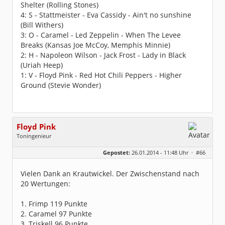
Shelter (Rolling Stones)
4: S - Stattmeister - Eva Cassidy - Ain't no sunshine
(Bill Withers)
3: O - Caramel - Led Zeppelin - When The Levee
Breaks (Kansas Joe McCoy, Memphis Minnie)
2: H - Napoleon Wilson - Jack Frost - Lady in Black
(Uriah Heep)
1: V - Floyd Pink - Red Hot Chili Peppers - Higher
Ground (Stevie Wonder)
Floyd Pink
Toningenieur
Geschlecht:
keine Angabe
Gepostet:
26.01.2014 - 11:48 Uhr ·
#66
Herkunft:
Freudenstadt
Beiträge:
7827
Dabei seit:
03 / 2007
Vielen Dank an Krautwickel. Der Zwischenstand nach
20 Wertungen:
1. Frimp 119 Punkte
2. Caramel 97 Punkte
3. Triskell 96 Punkte