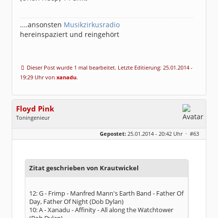
....ansonsten
Musikzirkusradio
hereinspaziert und reingehört
Dieser Post wurde 1 mal bearbeitet. Letzte Editierung: 25.01.2014 -
19:29 Uhr von
xanadu
.
Floyd Pink
Toningenieur
Geschlecht:
keine Angabe
Gepostet:
25.01.2014 - 20:42 Uhr ·
#63
Herkunft:
Freudenstadt
Beiträge:
7827
Dabei seit:
03 / 2007
Zitat geschrieben von Krautwickel
12: G - Frimp - Manfred Mann's Earth Band - Father Of
Day, Father Of Night (Dob Dylan)
10: A - Xanadu - Affinity - All along the Watchtower