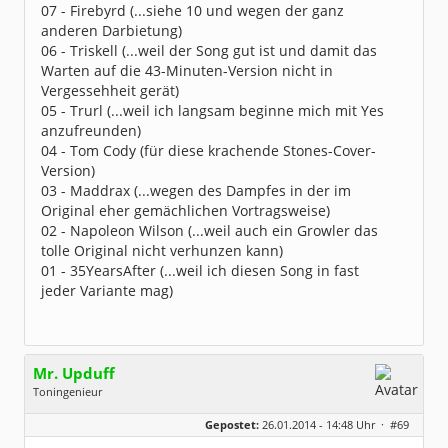
07 - Firebyrd (...siehe 10 und wegen der ganz
anderen Darbietung)
06 - Triskell (...weil der Song gut ist und damit das
Warten auf die 43-Minuten-Version nicht in
Vergessehheit gerät)
05 - Trurl (...weil ich langsam beginne mich mit Yes
anzufreunden)
04 - Tom Cody (für diese krachende Stones-Cover-
Version)
03 - Maddrax (...wegen des Dampfes in der im
Original eher gemächlichen Vortragsweise)
02 - Napoleon Wilson (...weil auch ein Growler das
tolle Original nicht verhunzen kann)
01 - 35YearsAfter (...weil ich diesen Song in fast
jeder Variante mag)
Mr. Upduff
Toningenieur
Geschlecht:
keine Angabe
Gepostet:
26.01.2014 - 14:48 Uhr ·
#69
Herkunft:
Basemountainhome
Alter:
65