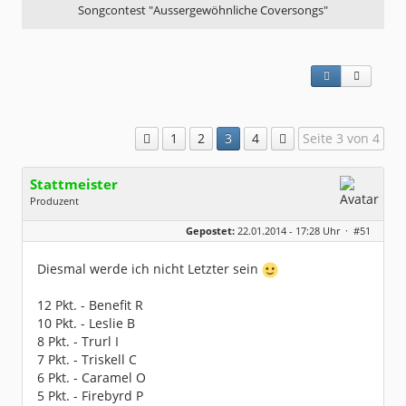
Songcontest "Aussergewöhnliche Coversongs"
1
2
3
4
Seite 3 von 4
Stattmeister
Produzent
Geschlecht:
Gepostet:
22.01.2014 - 17:28 Uhr ·
#51
Herkunft:
Meinerzhagen
Beiträge:
14322
Dabei seit:
08 / 2009
Diesmal werde ich nicht Letzter sein
12 Pkt. - Benefit R
10 Pkt. - Leslie B
8 Pkt. - Trurl I
7 Pkt. - Triskell C
6 Pkt. - Caramel O
5 Pkt. - Firebyrd P