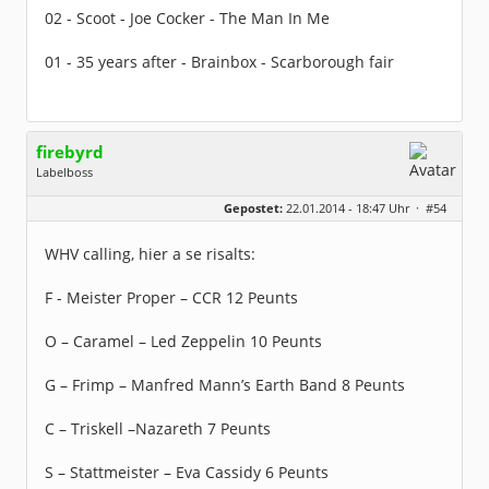
02 - Scoot - Joe Cocker - The Man In Me
01 - 35 years after - Brainbox - Scarborough fair
firebyrd
Labelboss
Geschlecht:
keine Angabe
Gepostet:
22.01.2014 - 18:47 Uhr ·
#54
Herkunft:
Hausgeburt (Ausgeburt?)
Beiträge:
48875
Dabei seit:
05 / 2006
WHV calling, hier a se risalts:
F - Meister Proper – CCR 12 Peunts
O – Caramel – Led Zeppelin 10 Peunts
G – Frimp – Manfred Mann’s Earth Band 8 Peunts
C – Triskell –Nazareth 7 Peunts
S – Stattmeister – Eva Cassidy 6 Peunts