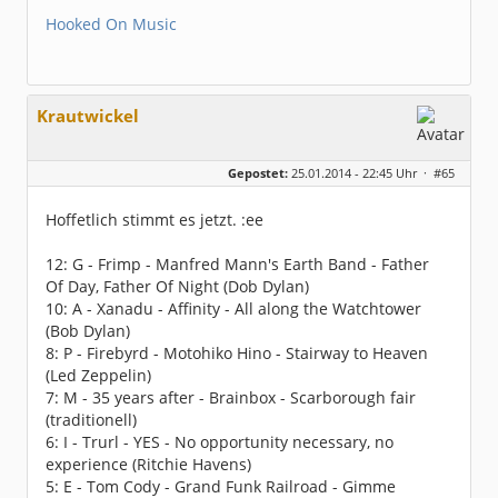
Hooked On Music
Krautwickel
Gepostet:
25.01.2014 - 22:45 Uhr ·
#65
Hoffetlich stimmt es jetzt. :ee
12: G - Frimp - Manfred Mann's Earth Band - Father
Of Day, Father Of Night (Dob Dylan)
10: A - Xanadu - Affinity - All along the Watchtower
(Bob Dylan)
8: P - Firebyrd - Motohiko Hino - Stairway to Heaven
(Led Zeppelin)
7: M - 35 years after - Brainbox - Scarborough fair
(traditionell)
6: I - Trurl - YES - No opportunity necessary, no
experience (Ritchie Havens)
5: E - Tom Cody - Grand Funk Railroad - Gimme