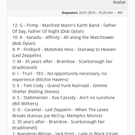
Gepostet:
25.01.2014 - 16:29 Uhr ·
#61
12: G - Frimp - Manfred Mann's Earth Band - Father
Of Day, Father Of Night (Dob Dylan)
10: A - Xanadu - Affinity - All along the Watchtower
(Bob Dylan)
8: P - Firebyrd - Motohiko Hino - Stairway to Heaven
(Led Zeppelin)
7: M - 35 years after - Brainbox - Scarborough fair
(traditionell)
6: I - Trurl - YES - No opportunity necessary, no
experience (Ritchie Havens)
5: E - Tom Cody - Grand Funk Railroad - Gimme
Shelter (Rolling Stones)
4: S - Stattmeister - Eva Cassidy - Ain't no sunshine
(Bill Withers)
3: O - Caramel - Led Zeppelin - When The Levee
Breaks (Kansas Joe McCoy, Memphis Minnie)
2: 35 years after - Brainbox - Scarborough fair
(traditionell)
1: Napoleon Wilson - Jack Frost - Lady in Black (Uriah