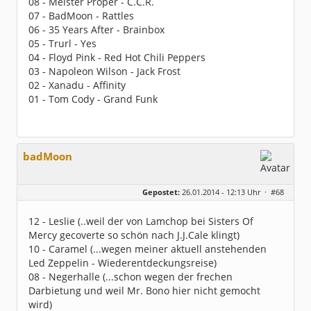
08 - Meister Proper - C.C.R.
07 - BadMoon - Rattles
06 - 35 Years After - Brainbox
05 - Trurl - Yes
04 - Floyd Pink - Red Hot Chili Peppers
03 - Napoleon Wilson - Jack Frost
02 - Xanadu - Affinity
01 - Tom Cody - Grand Funk
badMoon
Gepostet:
26.01.2014 - 12:13 Uhr ·
#68
12 - Leslie (..weil der von Lamchop bei Sisters Of
Mercy gecoverte so schön nach J.J.Cale klingt)
10 - Caramel (...wegen meiner aktuell anstehenden
Led Zeppelin - Wiederentdeckungsreise)
08 - Negerhalle (...schon wegen der frechen
Darbietung und weil Mr. Bono hier nicht gemocht
wird)