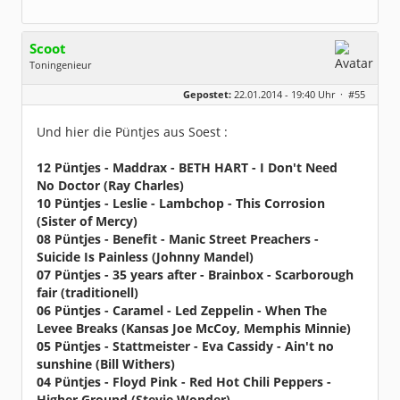
Scoot
Toningenieur
Geschlecht:
Gepostet:
22.01.2014 - 19:40 Uhr ·
#55
Herkunft:
SOest
Alter:
66
Beiträge:
9032
Und hier die Püntjes aus Soest :
Dabei seit:
04 / 2011
12 Püntjes - Maddrax - BETH HART - I Don't Need
No Doctor (Ray Charles)
10 Püntjes - Leslie - Lambchop - This Corrosion
(Sister of Mercy)
08 Püntjes - Benefit - Manic Street Preachers -
Suicide Is Painless (Johnny Mandel)
07 Püntjes - 35 years after - Brainbox - Scarborough
fair (traditionell)
06 Püntjes - Caramel - Led Zeppelin - When The
Levee Breaks (Kansas Joe McCoy, Memphis Minnie)
05 Püntjes - Stattmeister - Eva Cassidy - Ain't no
sunshine (Bill Withers)
04 Püntjes - Floyd Pink - Red Hot Chili Peppers -
Higher Ground (Stevie Wonder)