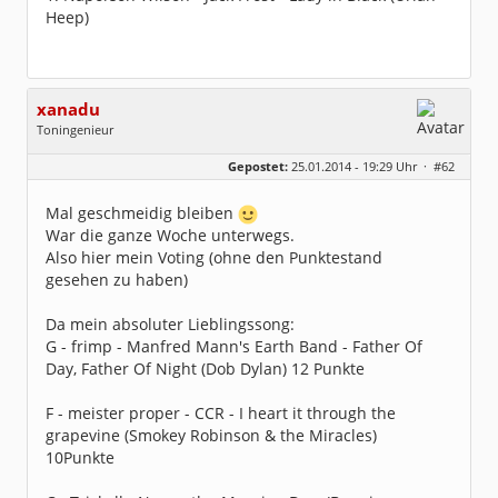
Heep)
xanadu
Toningenieur
Geschlecht:
Gepostet:
25.01.2014 - 19:29 Uhr ·
#62
Herkunft:
Rain am Lech (Bayern)
Alter:
54
Homepage:
laut.fm/musikzirku…
Mal geschmeidig bleiben
Beiträge:
6540
War die ganze Woche unterwegs.
Dabei seit:
05 / 2006
Also hier mein Voting (ohne den Punktestand
gesehen zu haben)
Da mein absoluter Lieblingssong:
G - frimp - Manfred Mann's Earth Band - Father Of
Day, Father Of Night (Dob Dylan) 12 Punkte
F - meister proper - CCR - I heart it through the
grapevine (Smokey Robinson & the Miracles)
10Punkte