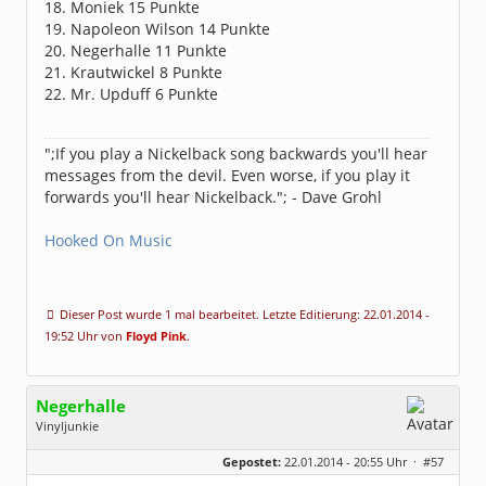
18. Moniek 15 Punkte
19. Napoleon Wilson 14 Punkte
20. Negerhalle 11 Punkte
21. Krautwickel 8 Punkte
22. Mr. Upduff 6 Punkte
";If you play a Nickelback song backwards you'll hear
messages from the devil. Even worse, if you play it
forwards you'll hear Nickelback."; - Dave Grohl
Hooked On Music
Dieser Post wurde 1 mal bearbeitet. Letzte Editierung: 22.01.2014 -
19:52 Uhr von
Floyd Pink
.
Negerhalle
Vinyljunkie
Geschlecht:
keine Angabe
Gepostet:
22.01.2014 - 20:55 Uhr ·
#57
Beiträge:
289
Dabei seit:
01 / 2011