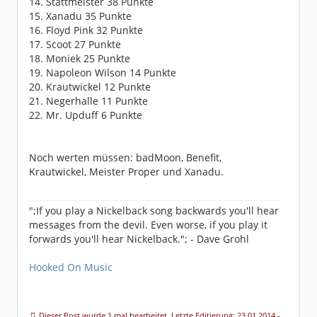
14. Stattmeister 38 Punkte
15. Xanadu 35 Punkte
16. Floyd Pink 32 Punkte
17. Scoot 27 Punkte
18. Moniek 25 Punkte
19. Napoleon Wilson 14 Punkte
20. Krautwickel 12 Punkte
21. Negerhalle 11 Punkte
22. Mr. Upduff 6 Punkte
Noch werten müssen: badMoon, Benefit,
Krautwickel, Meister Proper und Xanadu.
";If you play a Nickelback song backwards you'll hear
messages from the devil. Even worse, if you play it
forwards you'll hear Nickelback."; - Dave Grohl
Hooked On Music
Dieser Post wurde 1 mal bearbeitet. Letzte Editierung: 23.01.2014 -