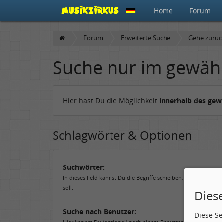
Home
Forum
Forum
Erweiterte Suche
Gehe zurü
Suche nur im gewäh
Hier hast Du die Möglichkeit
innerhalb des ge
Schlagwörter & Optionen
Suchwörter:
In dieses Feld kannst Du die Begriffe schreiben, nach denen 
soll.
Dies
Suche nach Benutzer:
Diese S
Hier kannst Du (optional) nach einem Benutzer suchen, der de