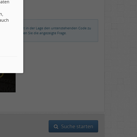
Daten
n,
 auch
rmalerweise nicht in der Lage den untenstehenden Code zu
der beantworten Sie die angezeigte Frage.
Suche starten