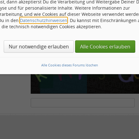
st, dann akzeptierst Du die Verarbeitung und Weitergabe Deiner 
ähnliche
yse und für personalisierte Inhalte. Weitere Informationen zur
rarbeitung, und wie Cookies auf dieser Webseite verwendet werde
 Du in den
Datenschutzhinweisen
. Du kannst mit Einschränkungen
h die technisch notwendigen Cookies akzeptieren.
ots und Scripte von den Diensten dieses Forums abzuhalten. Derartige Scripte sind no
tenstehende Feld die Buchstaben und Zahlen ein, die Sie in dem Bild erkennen können o
Nur notwendige erlauben
Alle Cookies erlauben
Alle Cookies dieses Forums löschen