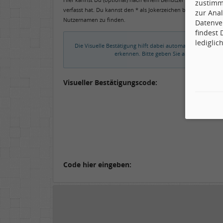
zustimm
verfasst hat. Du kannst den * als Jokerzeichen benutzen, um 
zur Anal
Nutzernamen zu finden.
Datenve
findest
lediglic
Die Visuelle Bestätigung hilft dabei automatische Spamb
erkennen. Bitte geben Sie also in das un
Visueller Bestätigungscode:
Code hier eingeben: