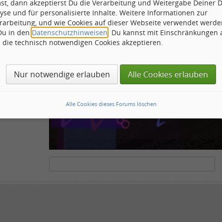
st, dann akzeptierst Du die Verarbeitung und Weitergabe Deiner 
ähnliche
yse und für personalisierte Inhalte. Weitere Informationen zur
rarbeitung, und wie Cookies auf dieser Webseite verwendet werde
 Du in den
Datenschutzhinweisen
. Du kannst mit Einschränkungen
h die technisch notwendigen Cookies akzeptieren.
ots und Scripte von den Diensten dieses Forums abzuhalten. Derartige Scripte sind no
tenstehende Feld die Buchstaben und Zahlen ein, die Sie in dem Bild erkennen können o
Nur notwendige erlauben
Alle Cookies erlauben
Alle Cookies dieses Forums löschen