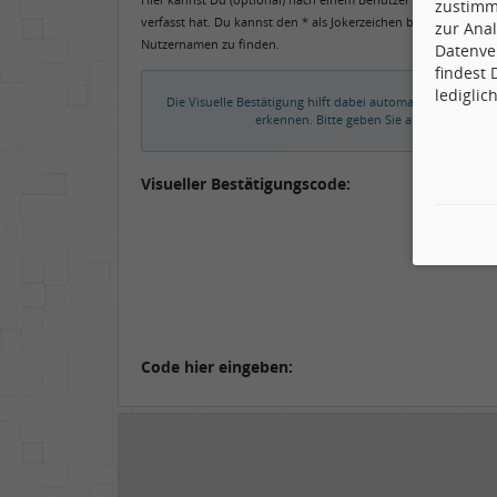
zustimm
verfasst hat. Du kannst den * als Jokerzeichen benutzen, um 
zur Anal
Nutzernamen zu finden.
Datenve
findest
lediglic
Die Visuelle Bestätigung hilft dabei automatische Spamb
erkennen. Bitte geben Sie also in das un
Visueller Bestätigungscode:
Code hier eingeben: