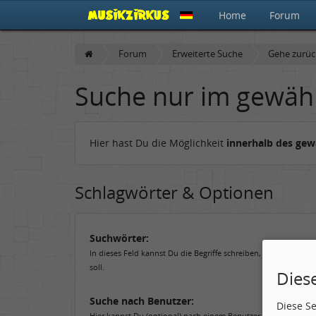
Home
Forum
Forum
Erweiterte Suche
Gehe zurü
Suche nur im gewäh
Hier hast Du die Möglichkeit
innerhalb des ge
Schlagwörter & Optionen
Suchwörter:
In dieses Feld kannst Du die Begriffe schreiben, nach denen 
soll.
Dies
Suche nach Benutzer:
Diese S
Hier kannst Du (optional) nach einem Benutzer suchen, der de