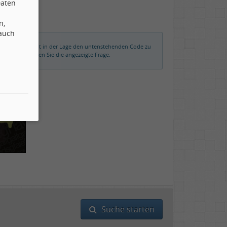
Daten
n,
 auch
rmalerweise nicht in der Lage den untenstehenden Code zu
der beantworten Sie die angezeigte Frage.
Suche starten