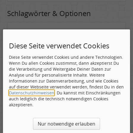
Schlagwörter & Optionen
Suchwörter:
In dieses Feld kannst Du die Begriffe schreiben, nach denen gesucht
Diese Seite verwendet Cookies
werden soll.
Diese Seite verwendet Cookies und andere Technologien.
Nach allen angegebenen Begriffen suchen.
Wenn Du allen Cookies zustimmst, dann akzeptierst Du
Mindestens ein Begriff muss vorhanden sein.
die Verarbeitung und Weitergabe Deiner Daten zur
Analyse und für personalisierte Inhalte. Weitere
Suche nach Benutzer:
Informationen zur Datenverarbeitung, und wie Cookies
Hier kannst Du (optional) nach einem Benutzer suchen, der den
auf dieser Webseite verwendet werden, findest Du in den
Beitrag verfasst hat. Du kannst den * als Jokerzeichen benutzen, um
Datenschutzhinweisen
. Du kannst mit Einschränkungen
ähnliche Nutzernamen zu finden.
auch lediglich die technisch notwendigen Cookies
akzeptieren.
Die Visuelle Bestätigung hilft dabei automatische Spambots
Nur notwendige erlauben
und Scripte von den Diensten dieses Forums abzuhalten.
Derartige Scripte sind normalerweise nicht in der Lage den