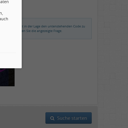
Daten
n,
 auch
rmalerweise nicht in der Lage den untenstehenden Code zu
der beantworten Sie die angezeigte Frage.
Suche starten