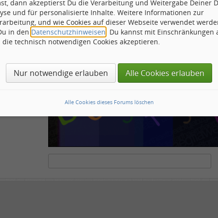
st, dann akzeptierst Du die Verarbeitung und Weitergabe Deiner 
ähnliche
yse und für personalisierte Inhalte. Weitere Informationen zur
rarbeitung, und wie Cookies auf dieser Webseite verwendet werde
 Du in den
Datenschutzhinweisen
. Du kannst mit Einschränkungen
h die technisch notwendigen Cookies akzeptieren.
ots und Scripte von den Diensten dieses Forums abzuhalten. Derartige Scripte sind no
tenstehende Feld die Buchstaben und Zahlen ein, die Sie in dem Bild erkennen können o
Nur notwendige erlauben
Alle Cookies erlauben
Alle Cookies dieses Forums löschen