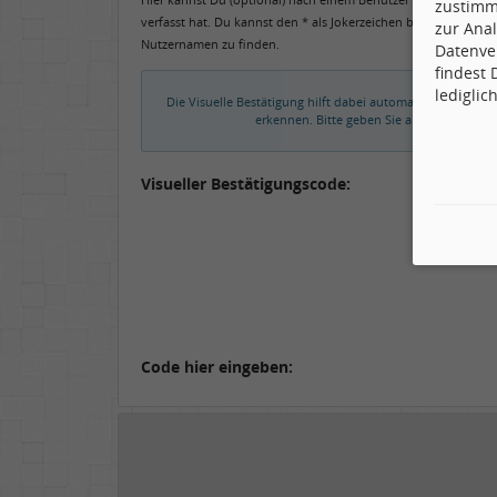
zustimm
verfasst hat. Du kannst den * als Jokerzeichen benutzen, um 
zur Anal
Nutzernamen zu finden.
Datenve
findest
lediglic
Die Visuelle Bestätigung hilft dabei automatische Spamb
erkennen. Bitte geben Sie also in das un
Visueller Bestätigungscode:
Code hier eingeben: