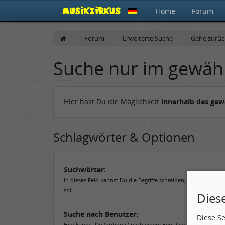
Home
Forum
Forum
Erweiterte Suche
Gehe zurü
Suche nur im gewäh
Hier hast Du die Möglichkeit
innerhalb des ge
Schlagwörter & Optionen
Suchwörter:
In dieses Feld kannst Du die Begriffe schreiben, nach denen 
soll.
Dies
Suche nach Benutzer:
Diese S
Hier kannst Du (optional) nach einem Benutzer suchen, der de