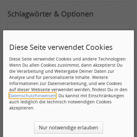
Schlagwörter & Optionen
Suchwörter:
In dieses Feld kannst Du die Begriffe schreiben, nach denen gesucht
Diese Seite verwendet Cookies
werden soll.
Diese Seite verwendet Cookies und andere Technologien.
Nach allen angegebenen Begriffen suchen.
Wenn Du allen Cookies zustimmst, dann akzeptierst Du
Mindestens ein Begriff muss vorhanden sein.
die Verarbeitung und Weitergabe Deiner Daten zur
Analyse und für personalisierte Inhalte. Weitere
Suche nach Benutzer:
Informationen zur Datenverarbeitung, und wie Cookies
Hier kannst Du (optional) nach einem Benutzer suchen, der den
auf dieser Webseite verwendet werden, findest Du in den
Beitrag verfasst hat. Du kannst den * als Jokerzeichen benutzen, um
Datenschutzhinweisen
. Du kannst mit Einschränkungen
ähnliche Nutzernamen zu finden.
auch lediglich die technisch notwendigen Cookies
akzeptieren.
Die Visuelle Bestätigung hilft dabei automatische Spambots
Nur notwendige erlauben
und Scripte von den Diensten dieses Forums abzuhalten.
Derartige Scripte sind normalerweise nicht in der Lage den