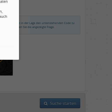
Daten
n,
 auch
rmalerweise nicht in der Lage den untenstehenden Code zu
der beantworten Sie die angezeigte Frage.
Suche starten