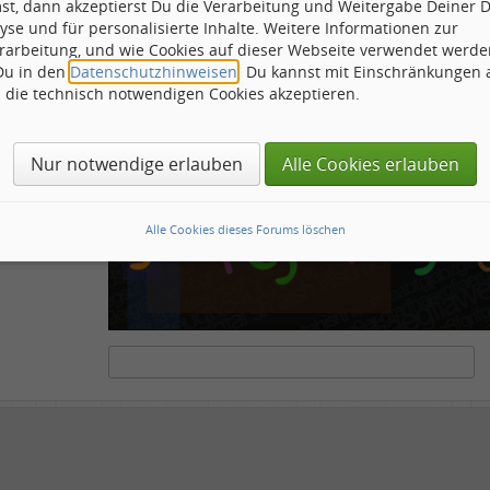
st, dann akzeptierst Du die Verarbeitung und Weitergabe Deiner 
ähnliche
yse und für personalisierte Inhalte. Weitere Informationen zur
rarbeitung, und wie Cookies auf dieser Webseite verwendet werde
 Du in den
Datenschutzhinweisen
. Du kannst mit Einschränkungen
h die technisch notwendigen Cookies akzeptieren.
ots und Scripte von den Diensten dieses Forums abzuhalten. Derartige Scripte sind no
tenstehende Feld die Buchstaben und Zahlen ein, die Sie in dem Bild erkennen können o
Nur notwendige erlauben
Alle Cookies erlauben
Alle Cookies dieses Forums löschen