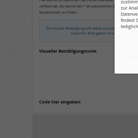
zustimm
verfasst hat. Du kannst den * als Jokerzeichen benutzen, um 
zur Anal
Nutzernamen zu finden.
Datenve
findest
lediglic
Die Visuelle Bestätigung hilft dabei automatische Spamb
erkennen. Bitte geben Sie also in das un
Visueller Bestätigungscode:
Code hier eingeben: