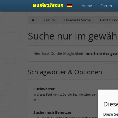
Home
Forum
Forum
Erweiterte Suche
Gehe zurü
Suche nur im gewäh
Hier hast Du die Möglichkeit
innerhalb des ge
Schlagwörter & Optionen
Suchwörter:
In dieses Feld kannst Du die Begriffe schreiben, nach denen 
soll.
Dies
Suche nach Benutzer:
Diese S
Hier kannst Du (optional) nach einem Benutzer suchen, der de