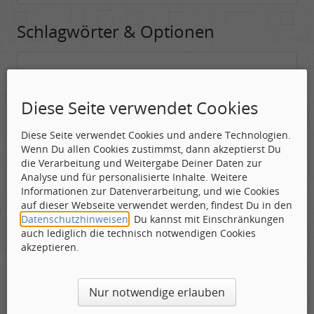
Schlagwörter & Optionen
Suchwörter:
In dieses Feld kannst Du die Begriffe schreiben, nach denen gesucht
Diese Seite verwendet Cookies
werden soll.
Diese Seite verwendet Cookies und andere Technologien.
Nach allen angegebenen Begriffen suchen.
Wenn Du allen Cookies zustimmst, dann akzeptierst Du
Mindestens ein Begriff muss vorhanden sein.
die Verarbeitung und Weitergabe Deiner Daten zur
Analyse und für personalisierte Inhalte. Weitere
Suche nach Benutzer:
Informationen zur Datenverarbeitung, und wie Cookies
Hier kannst Du (optional) nach einem Benutzer suchen, der den
auf dieser Webseite verwendet werden, findest Du in den
Beitrag verfasst hat. Du kannst den * als Jokerzeichen benutzen, um
Datenschutzhinweisen
. Du kannst mit Einschränkungen
ähnliche Nutzernamen zu finden.
auch lediglich die technisch notwendigen Cookies
akzeptieren.
Die Visuelle Bestätigung hilft dabei automatische Spambots
Nur notwendige erlauben
und Scripte von den Diensten dieses Forums abzuhalten.
Derartige Scripte sind normalerweise nicht in der Lage den