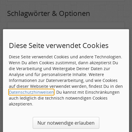
Schlagwörter & Optionen
Suchwörter:
In dieses Feld kannst Du die Begriffe schreiben, nach denen gesucht
Diese Seite verwendet Cookies
werden soll.
Diese Seite verwendet Cookies und andere Technologien.
Nach allen angegebenen Begriffen suchen.
Wenn Du allen Cookies zustimmst, dann akzeptierst Du
Mindestens ein Begriff muss vorhanden sein.
die Verarbeitung und Weitergabe Deiner Daten zur
Analyse und für personalisierte Inhalte. Weitere
Suche nach Benutzer:
Informationen zur Datenverarbeitung, und wie Cookies
Hier kannst Du (optional) nach einem Benutzer suchen, der den
auf dieser Webseite verwendet werden, findest Du in den
Beitrag verfasst hat. Du kannst den * als Jokerzeichen benutzen, um
Datenschutzhinweisen
. Du kannst mit Einschränkungen
ähnliche Nutzernamen zu finden.
auch lediglich die technisch notwendigen Cookies
akzeptieren.
Die Visuelle Bestätigung hilft dabei automatische Spambots
Nur notwendige erlauben
und Scripte von den Diensten dieses Forums abzuhalten.
Derartige Scripte sind normalerweise nicht in der Lage den